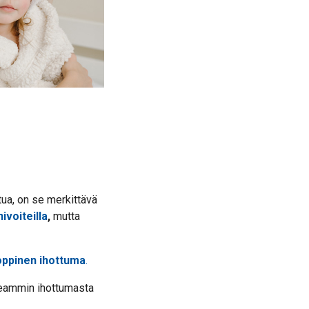
tua, on se merkittävä
ivoiteilla
,
mutta
oppinen ihottuma
.
useammin ihottumasta