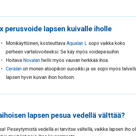
 x perusvoide lapsen kuivalle iholle
Monikäyttöinen, kosteuttava
Aqualan L
sopii vaikka koko
perheen vartalovoiteeksi. Se käy myös voidepesuihin.
Hoitava
Novalan
hellii myös vauvan herkkää ihoa.
Ceralan
on monen atoopikon suosikki ja se sopii myös talvell
lapsen hyvin kuivan ihon hoitoon.
aihoisen lapsen pesua vedellä välttää?
a! Peseytymistä vedellä ei tarvitse vältellä, vaikka lapsen iho oli