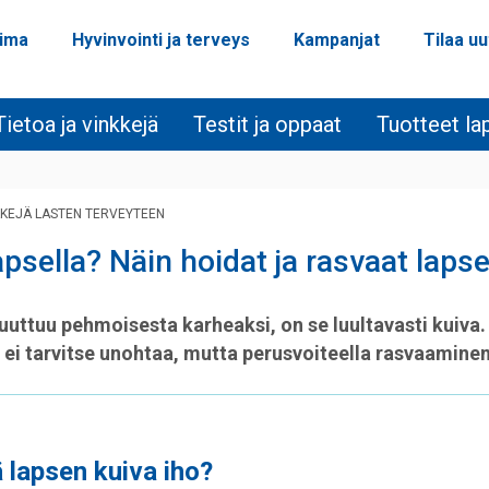
oima
Hyvinvointi ja terveys
Kampanjat
Tilaa uu
Tietoa ja vinkkejä
Testit ja oppaat
Tuotteet lap
KKEJÄ LASTEN TERVEYTEEN
apsella? Näin hoidat ja rasvaat laps
uuttuu pehmoisesta karheaksi, on se luultavasti kuiva.
 ei tarvitse unohtaa, mutta perusvoiteella rasvaaminen 
 lapsen kuiva iho?