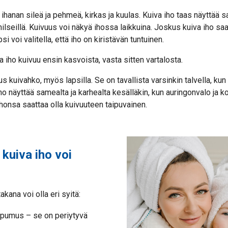
ihanan sileä ja pehmeä, kirkas ja kuulas. Kuiva iho taas näyttää s
hilseillä. Kuivuus voi näkyä ihossa laikkuina. Joskus kuiva iho saa
 voi valitella, että iho on kiristävän tuntuinen.
la iho kuivuu ensin kasvoista, vasta sitten vartalosta.
us kuivahko, myös lapsilla. Se on tavallista varsinkin talvella, ku
ho näyttää samealta ja karhealta kesälläkin, kun auringonvalo ja 
 ihonsa saattaa olla kuivuuteen taipuvainen.
kuiva iho voi
kana voi olla eri syitä:
ipumus – se on periytyvä