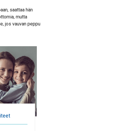
oaan, saattaa hän
ottomia, mutta
e, jos vauvan peppu
iteet