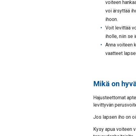
voiteen hanka
voi ärsyttää i
ihoon.
Voit levittää 
iholle, niin s
Anna voiteen k
vaatteet lapse
Mikä on hyvä
Hajusteettomat aptee
levittyvän perusvoit
Jos lapsen iho on oi
Kysy apua voiteen v