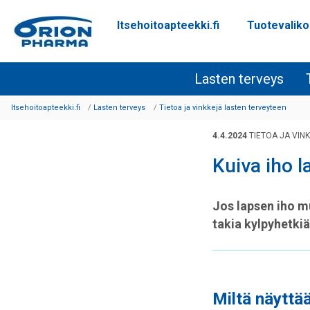
Itsehoitoapteekki.fi
Tuotevalik
Siirry sisältöön
Lasten terveys
Itsehoitoapteekki.fi
Lasten terveys
Tietoa ja vinkkejä lasten terveyteen
4.4.2024
TIETOA JA VIN
Kuiva iho l
Jos lapsen iho m
takia kylpyhetkiä
Miltä näyttää