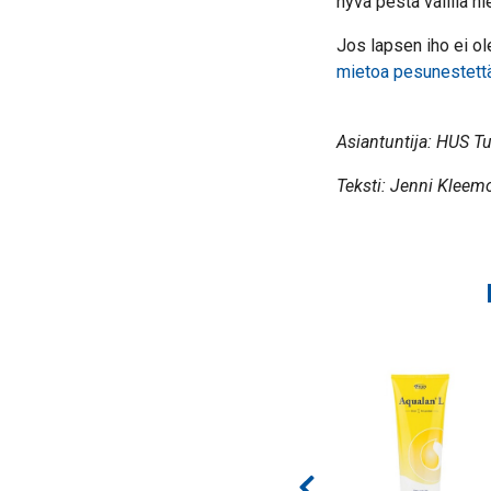
hyvä pestä välillä hi
Jos lapsen iho ei ole
mietoa pesunestett
Asiantuntija: HUS Tu
Teksti: Jenni Kleem