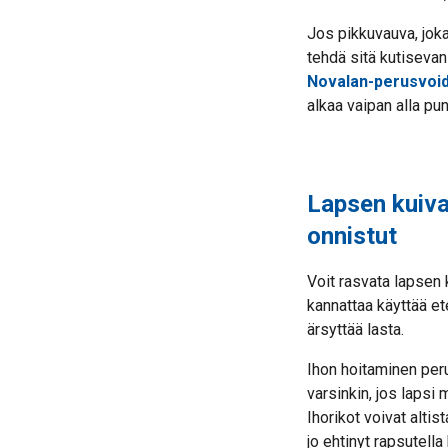
Jos pikkuvauva, joka
tehdä sitä kutisevan
Novalan-perusvoi
alkaa vaipan alla pu
Lapsen kuivan
onnistut
Voit rasvata lapsen 
kannattaa käyttää ete
ärsyttää lasta.
Ihon hoitaminen peru
varsinkin, jos lapsi 
Ihorikot voivat altist
jo ehtinyt rapsutell