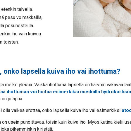
etenkin talvella.
heä pesu voimakkailla,
lla pesunesteillä.
enkin iho vain kuivuu
 toisten.
 onko lapsella kuiva iho vai ihottuma?
lla melko yleisiä. Vaikka ihottuma lapsella on harvoin vakavaa laa
ää ihottumaa voi hoitaa esimerkiksi miedoilla hydrokortison
 on jo apua.
 olla vaikea erottaa, onko lapsella kuiva iho vai esimerkiksi
ato
on usein punoittavaa, toisin kuin kuiva iho. Myös kutina kielii 
 joka pikemminkin kiristää.