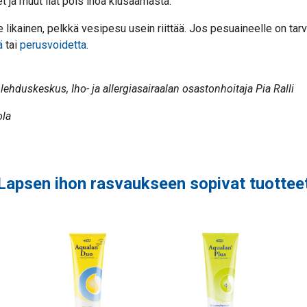
et ja muut liat pois ihoa kiusaamasta.
 likainen, pelkkä vesipesu usein riittää. Jos pesuaineelle on tarv
ä
tai
perusvoidetta
.
lehduskeskus, Iho- ja allergiasairaalan osastonhoitaja Pia Ralli
ola
Lapsen ihon rasvaukseen sopivat tuottee