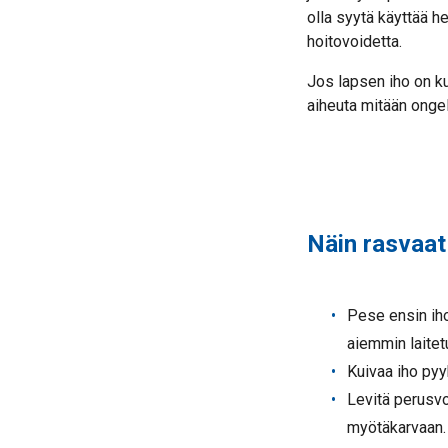
olla syytä käyttää he
hoitovoidetta.
Jos lapsen iho on k
aiheuta mitään ongel
Näin rasvaat
Pese ensin iho
aiemmin laitetu
Kuivaa iho pyyh
Levitä perusvo
myötäkarvaan. 