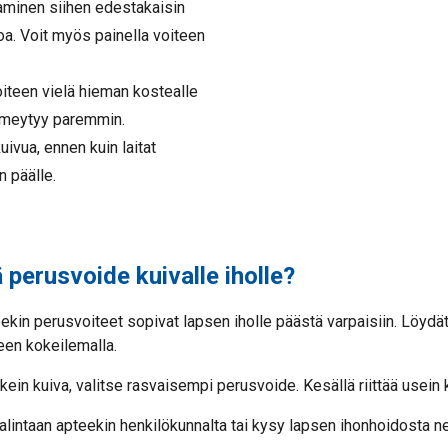
aminen siihen edestakaisin
hoa. Voit myös painella voiteen
voiteen vielä hieman kostealle
e imeytyy paremmin.
uivua, ennen kuin laitat
n päälle.
 perusvoide kuivalle iholle?
kin perusvoiteet sopivat lapsen iholle päästä varpaisiin. Löydät
een kokeilemalla.
kein kuiva, valitse rasvaisempi perusvoide. Kesällä riittää usein
alintaan apteekin henkilökunnalta tai kysy lapsen ihonhoidosta 