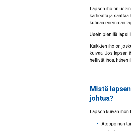
Lapsen iho on usein 
karhealta ja saattaa 
kutinaa enemmän lapsi
Usein pienillä lapsil
Kaikkien iho on josk
kuivaa. Jos lapsen i
hellivät ihoa, hänen
Mistä lapsen 
johtua?
Lapsen kuivan ihon ta
Atooppinen ta