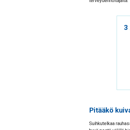
terveydenhoitajalta.
3
Pitääkö kuiv
Suihkutelkaa rauhass