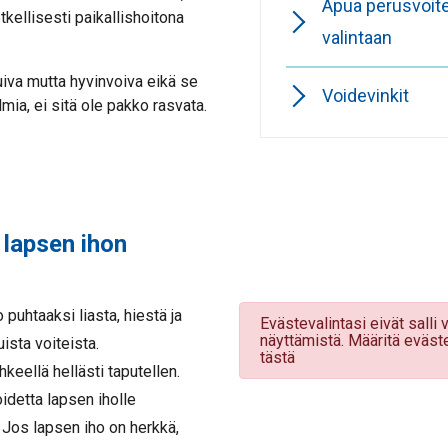
Apua perusvoit
tkellisesti paikallishoitona
valintaan
uiva mutta hyvinvoiva eikä se
Voidevinkit
mia, ei sitä ole pakko rasvata.
 lapsen ihon
 puhtaaksi liasta, hiestä ja
Evästevalintasi eivät salli 
näyttämistä. Määritä eväst
ista voiteista.
tästä
keellä hellästi taputellen.
idetta lapsen iholle
Jos lapsen iho on herkkä,