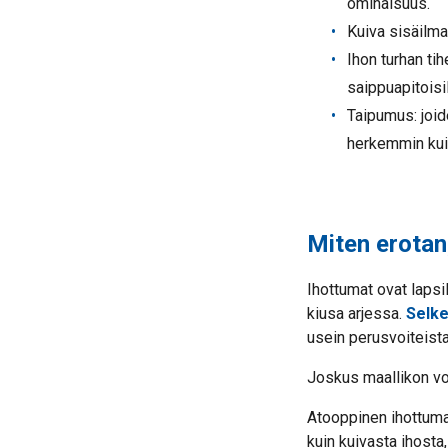
ominaisuus.
Kuiva sisäilma 
Ihon turhan ti
saippuapitoisi
Taipumus: joid
herkemmin kuin
Miten erotan,
Ihottumat ovat lapsi
kiusa arjessa.
Selke
usein perusvoiteista
Joskus maallikon voi
Atooppinen ihottuma 
kuin kuivasta ihosta,