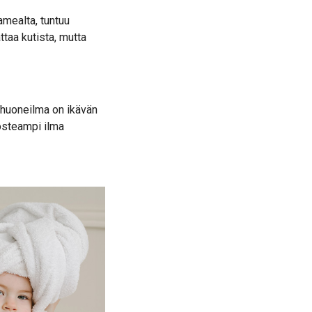
amealta, tuntuu
ttaa kutista, mutta
n huoneilma on ikävän
kosteampi ilma