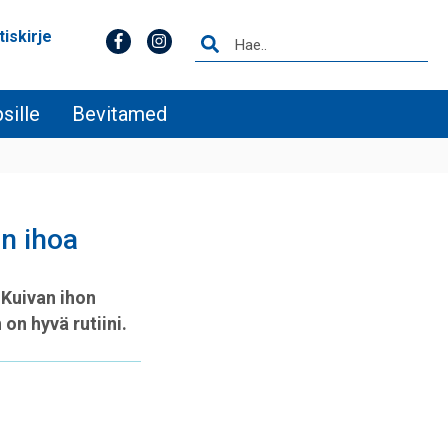
tiskirje
sille
Bevitamed
en ihoa
 Kuivan ihon
on hyvä rutiini.