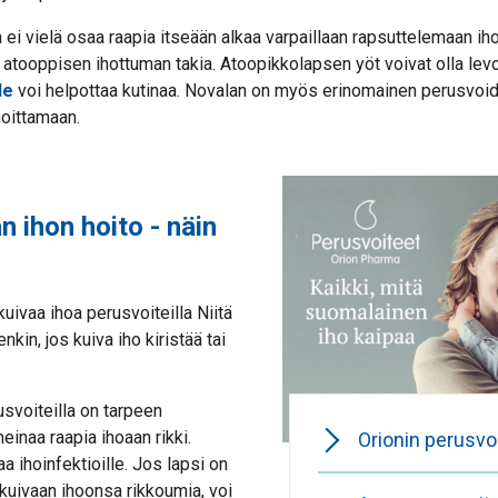
 ei vielä osaa raapia itseään alkaa varpaillaan rapsuttelemaan ih
 atooppisen ihottuman takia. Atoopikkolapsen yöt voivat olla lev
de
voi helpottaa kutinaa. Novalan on myös erinomainen perusvoid
noittamaan.
 ihon hoito - näin
kuivaa ihoa perusvoiteilla Niitä
nkin, jos kuiva iho kiristää tai
svoiteilla on tarpeen
meinaa raapia ihoaan rikki.
Orionin perusvo
aa ihoinfektioille. Jos lapsi on
a kuivaan ihoonsa rikkoumia, voi