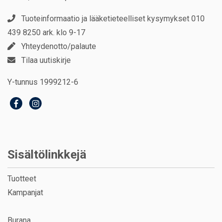
Tuoteinformaatio ja lääketieteelliset kysymykset 010
439 8250 ark. klo 9-17
Yhteydenotto/palaute
Tilaa uutiskirje
Y-tunnus 1999212-6
Sisältölinkkejä
Tuotteet
Kampanjat
Burana