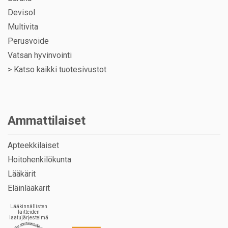
Devisol
Multivita
Perusvoide
Vatsan hyvinvointi
>
Katso kaikki tuotesivustot
Ammattilaiset
Apteekkilaiset
Hoitohenkilökunta
Lääkärit
Eläinlääkärit
Lääkinnällisten
laitteiden
laatujärjestelmä