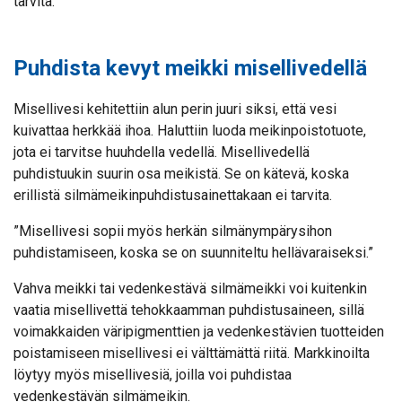
tarvita.
Puhdista kevyt meikki misellivedellä
Misellivesi kehitettiin alun perin juuri siksi, että vesi
kuivattaa herkkää ihoa. Haluttiin luoda meikinpoistotuote,
jota ei tarvitse huuhdella vedellä. Misellivedellä
puhdistuukin suurin osa meikistä. Se on kätevä, koska
erillistä silmämeikinpuhdistusainettakaan ei tarvita.
”Misellivesi sopii myös herkän silmänympärysihon
puhdistamiseen, koska se on suunniteltu hellävaraiseksi.”
Vahva meikki tai vedenkestävä silmämeikki voi kuitenkin
vaatia misellivettä tehokkaamman puhdistusaineen, sillä
voimakkaiden väripigmenttien ja vedenkestävien tuotteiden
poistamiseen misellivesi ei välttämättä riitä. Markkinoilta
löytyy myös misellivesiä, joilla voi puhdistaa
vedenkestävän silmämeikin.