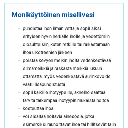
Monikäyttöinen misellivesi
puhdistaa ihon ilman vettä ja sopii siksi
erityisen hyvin herkälle iholle ja vedettömiin
olosuhteisiin, kuten retkille tai raikastamaan
ihoa ulkotreenien jälkeen
poistaa kevyen meikin iholta vedenkestävää
silmämeikkiä ja raskasta meikkiä lukuun
ottamatta, myös vedenkestävä aurinkovoide
vaatii lisäpuhdistusta
sopii kaikille ihotyypeille, akneiho saattaa
tarvita tarkempaa ihotyypin mukaista hoitoa
kosteuttaa ihoa
voi sisältää hoitavia ainesosia, jotka
esimerkiksi rauhoittavat ihoa tai hillitsevät talin