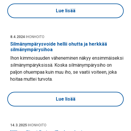
Lue lisää
8.4.2024
IHONHOITO
Silmänympärysvoide hellii ohutta ja herkkää
silmänympärysihoa
Ihon kimmoisuuden väheneminen näkyy ensimmäiseksi
silmänympäryksissä. Koska silmänympärysiho on
paljon ohuempaa kuin muu iho, se vaatii voiteen, joka
hoitaa muttei turvota.
Lue lisää
14.3.2025
IHONHOITO