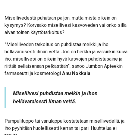
Misellivedestä puhutaan paljon, mutta mistä oikein on
kysymys? Korvaako misellivesi kasvoveden vai onko sillä
aivan toinen käyttötarkoitus?
”Miselliveden tarkoitus on puhdistaa meikki ja iho
hellävaraisesti ilman vettä. Jos on herkkä ja varsinkin kuiva
iho, misellivesi on oikein hyvä kasvojen puhdistusaine ja
riittää sellaisenaan pelkästään”, sanoo Jumbon Apteekin
farmaseutti ja kosmetologi
Anu Nokkala
.
Misellivesi puhdistaa meikin ja ihon
hellävaraisesti ilman vettä.
Pumpulituppo tai vanulappu kostutetaan misellivedellä, ja
iho pyyhitään huolellisesti kerran tai pari. Huuhtelua ei