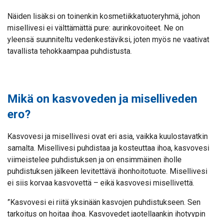
Näiden lisäksi on toinenkin kosmetiikkatuoteryhmä, johon
misellivesi ei välttämättä pure: aurinkovoiteet. Ne on
yleensä suunniteltu vedenkestäviksi, joten myös ne vaativat
tavallista tehokkaampaa puhdistusta.
Mikä on kasvoveden ja miselliveden
ero?
Kasvovesi ja misellivesi ovat eri asia, vaikka kuulostavatkin
samalta. Misellivesi puhdistaa ja kosteuttaa ihoa, kasvovesi
viimeistelee puhdistuksen ja on ensimmäinen iholle
puhdistuksen jälkeen levitettävä ihonhoitotuote. Misellivesi
ei siis korvaa kasvovettä – eikä kasvovesi misellivettä.
”Kasvovesi ei riitä yksinään kasvojen puhdistukseen. Sen
tarkoitus on hoitaa ihoa. Kasvovedet jaotellaankin ihotyypin