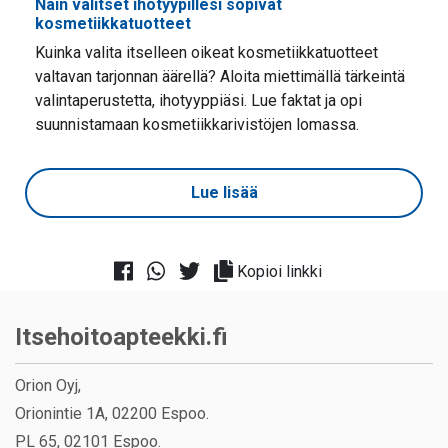
Näin valitset ihotyypillesi sopivat
kosmetiikkatuotteet
Kuinka valita itselleen oikeat kosmetiikkatuotteet
valtavan tarjonnan äärellä? Aloita miettimällä tärkeintä
valintaperustetta, ihotyyppiäsi. Lue faktat ja opi
suunnistamaan kosmetiikkarivistöjen lomassa.
Lue lisää
Kopioi linkki
Itsehoitoapteekki.fi
Orion Oyj,
Orionintie 1A, 02200 Espoo.
PL 65, 02101 Espoo.