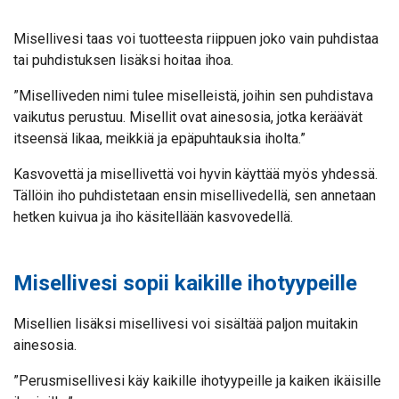
Misellivesi taas voi tuotteesta riippuen joko vain puhdistaa
tai puhdistuksen lisäksi hoitaa ihoa.
”Miselliveden nimi tulee miselleistä, joihin sen puhdistava
vaikutus perustuu. Misellit ovat ainesosia, jotka keräävät
itseensä likaa, meikkiä ja epäpuhtauksia iholta.”
Kasvovettä ja misellivettä voi hyvin käyttää myös yhdessä.
Tällöin iho puhdistetaan ensin misellivedellä, sen annetaan
hetken kuivua ja iho käsitellään kasvovedellä.
Misellivesi sopii kaikille ihotyypeille
Misellien lisäksi misellivesi voi sisältää paljon muitakin
ainesosia.
”Perusmisellivesi käy kaikille ihotyypeille ja kaiken ikäisille