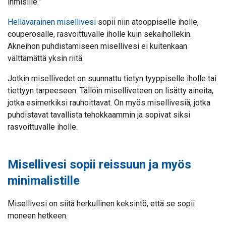
ihmisille.”
Hellävarainen misellivesi
sopii niin atooppiselle iholle,
couperosalle, rasvoittuvalle iholle kuin sekaihollekin.
Akneihon puhdistamiseen misellivesi ei kuitenkaan
välttämättä yksin riitä.
Jotkin misellivedet on suunnattu tietyn tyyppiselle iholle tai
tiettyyn tarpeeseen. Tällöin miselliveteen on lisätty aineita,
jotka esimerkiksi rauhoittavat. On myös misellivesiä, jotka
puhdistavat tavallista tehokkaammin ja sopivat siksi
rasvoittuvalle iholle.
Misellivesi sopii reissuun ja myös
minimalistille
Misellivesi on siitä herkullinen keksintö, että se sopii
moneen hetkeen.