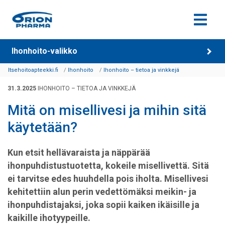
Siirry sisältöön
Ihonhoito-valikko
Itsehoitoapteekki.fi
Ihonhoito
Ihonhoito – tietoa ja vinkkejä
31.3.2025
IHONHOITO – TIETOA JA VINKKEJÄ
Mitä on misellivesi ja mihin sitä
käytetään?
Kun etsit hellävaraista ja näppärää
ihonpuhdistustuotetta, kokeile misellivettä. Sitä
ei tarvitse edes huuhdella pois iholta. Misellivesi
kehitettiin alun perin vedettömäksi meikin- ja
ihonpuhdistajaksi, joka sopii kaiken ikäisille ja
kaikille ihotyypeille.