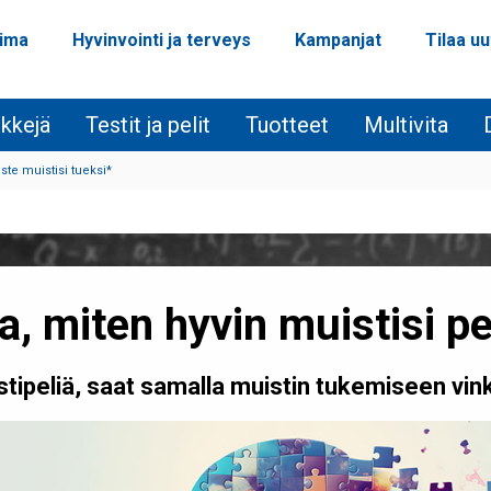
oima
Hyvinvointi ja terveys
Kampanjat
Tilaa uu
nkkejä
Testit ja pelit
Tuotteet
Multivita
ste muistisi tueksi*