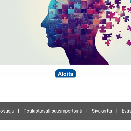
tosuoja
|
Potilasturvallisuusraportointi
|
Sivukartta
|
Eväs