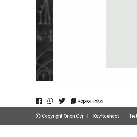
Kopioi linkki
Copyright Orion Oyj
|
Käyttöehdot
|
Tie