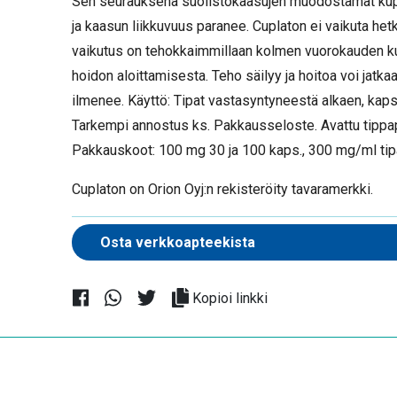
Sen seurauksena suolistokaasujen muodostamat kupl
ja kaasun liikkuvuus paranee. Cuplaton ei vaikuta he
vaikutus on tehokkaimmillaan kolmen vuorokauden ku
hoidon aloittamisesta. Teho säilyy ja hoitoa voi jatkaa
ilmenee. Käyttö: Tipat vastasyntyneestä alkaen, kapsel
Tarkempi annostus ks. Pakkausseloste. Avattu tippap
Pakkauskoot: 100 mg 30 ja 100 kaps., 300 mg/ml tip
Cuplaton on Orion Oyj:n rekisteröity tavaramerkki.
Kopioi linkki