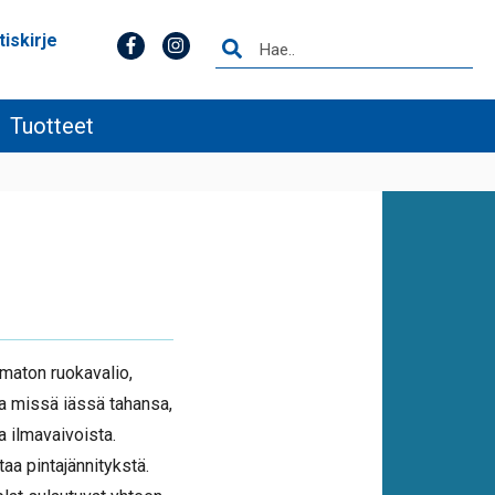
tiskirje
Tuotteet
imaton ruokavalio,
ta missä iässä tahansa,
a ilmavaivoista.
aa pintajännitykstä.