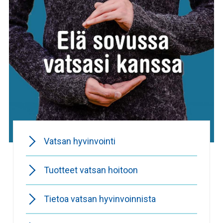
Vatsan hyvinvointi
Tuotteet vatsan hoitoon
Tietoa vatsan hyvinvoinnista