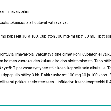
ään ilmavaivoihin.
suolistokaasusta aiheutuvat vatsavaivat.
mg kapselit 30 ja 100, Cuplaton 300 mg/ml tipat 30 ml. Tipat so
ä johtuvia ilmavaivoja. Vaikuttava aine dimetikoni. Cuplaton ei vai
n kolmen vuorokauden kuluttua hoidon aloittamisesta. Teho säilyy 
Käyttö:
Tipat vastasyntyneestä alkaen, kapselit vain aikuisille. 
 tippapullo säilyy 3 kk.
Pakkauskoot:
100 mg 30 ja 100 kaps., 
lellisesti pakkausselosteeseen. Lisätiedot: itsehoitoapteekki.fi 