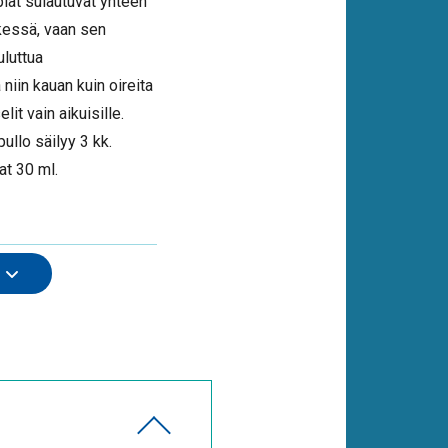
at sulautuvat yhteen
tkessä, vaan sen
luttua
 niin kauan kuin oireita
it vain aikuisille.
ullo säilyy 3 kk.
at 30 ml.