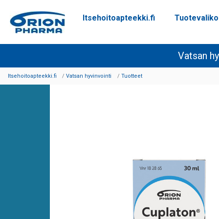
Itsehoitoapteekki.fi
Tuotevalik
Siirry sisältöön
Vatsan hy
Itsehoitoapteekki.fi
Vatsan hyvinvointi
Tuotteet