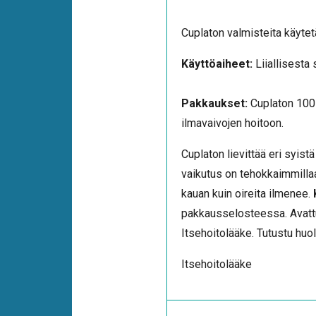
Cuplaton valmisteita käytet
Käyttöaiheet:
Liiallisesta 
Pakkaukset:
Cuplaton 100 
ilmavaivojen hoitoon.
Cuplaton lievittää eri syist
vaikutus on tehokkaimmillaa
kauan kuin oireita ilmenee.
pakkausselosteessa. Avattu
Itsehoitolääke. Tutustu huo
Itsehoitolääke