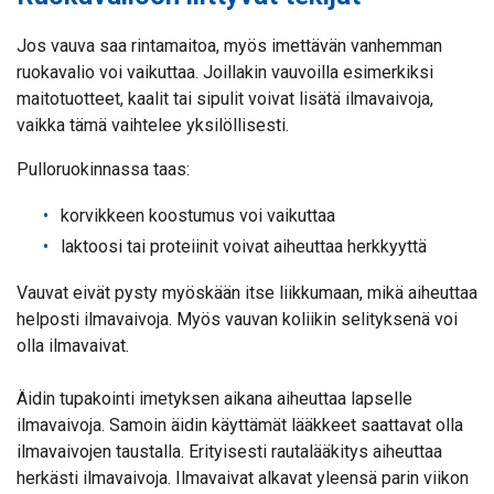
Jos vauva saa rintamaitoa, myös imettävän vanhemman
ruokavalio voi vaikuttaa. Joillakin vauvoilla esimerkiksi
maitotuotteet, kaalit tai sipulit voivat lisätä ilmavaivoja,
vaikka tämä vaihtelee yksilöllisesti.
Pulloruokinnassa taas:
korvikkeen koostumus voi vaikuttaa
laktoosi tai proteiinit voivat aiheuttaa herkkyyttä
Vauvat eivät pysty myöskään itse liikkumaan, mikä aiheuttaa
helposti ilmavaivoja. Myös vauvan koliikin selityksenä voi
olla ilmavaivat.
Äidin tupakointi imetyksen aikana aiheuttaa lapselle
ilmavaivoja. Samoin äidin käyttämät lääkkeet saattavat olla
ilmavaivojen taustalla. Erityisesti rautalääkitys aiheuttaa
herkästi ilmavaivoja. Ilmavaivat alkavat yleensä parin viikon