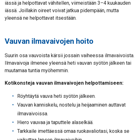
iässä ja helpottavat vähitellen, viimeistään 3–4 kuukauden
iässä. Joillakin oireet voivat jatkua pidempään, mutta
yleensä ne helpottavat itsestään.
Vauvan ilmavaivojen hoito
Suurin osa vauvoista kärsii jossain vaiheessa ilmavaivoista.
Ilmavaivoja ilmenee yleensä heti vauvan syötön jälkeen tai
muutamaa tuntia myöhemmin.
Kotikonsteja vauvan ilmavaivojen helpottamiseen:
Röyhtäytä vauva heti syötön jälkeen.
Vauvan kanniskelu, nostelu ja heijaaminen auttavat
ilmavaivoissa.
Hiero vauvaa ja taputtele alaselkää.
Tarkkaile imettäessä omaa ruokavaliotasi, koska se
vaikuttaa lapsen ilmavaivoihin.