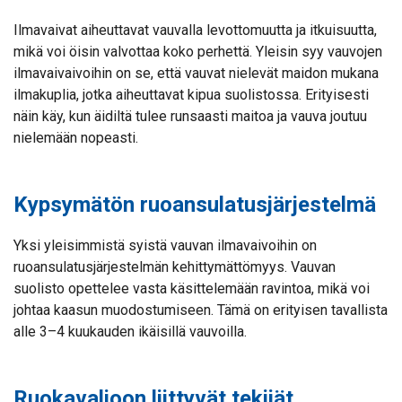
Ilmavaivat aiheuttavat vauvalla levottomuutta ja itkuisuutta,
mikä voi öisin valvottaa koko perhettä. Yleisin syy vauvojen
ilmavaivaivoihin on se, että vauvat nielevät maidon mukana
ilmakuplia, jotka aiheuttavat kipua suolistossa. Erityisesti
näin käy, kun äidiltä tulee runsaasti maitoa ja vauva joutuu
nielemään nopeasti.
Kypsymätön ruoansulatusjärjestelmä
Yksi yleisimmistä syistä vauvan ilmavaivoihin on
ruoansulatusjärjestelmän kehittymättömyys. Vauvan
suolisto opettelee vasta käsittelemään ravintoa, mikä voi
johtaa kaasun muodostumiseen. Tämä on erityisen tavallista
alle 3–4 kuukauden ikäisillä vauvoilla.
Ruokavalioon liittyvät tekijät