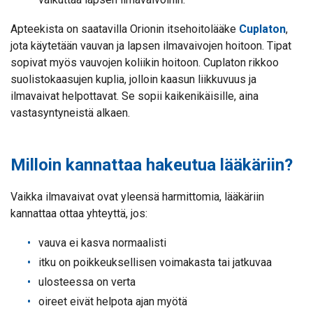
Apteekista on saatavilla Orionin itsehoitolääke
Cuplaton
,
jota käytetään vauvan ja lapsen ilmavaivojen hoitoon. Tipat
sopivat myös vauvojen koliikin hoitoon. Cuplaton rikkoo
suolistokaasujen kuplia, jolloin kaasun liikkuvuus ja
ilmavaivat helpottavat. Se sopii kaikenikäisille, aina
vastasyntyneistä alkaen.
Milloin kannattaa hakeutua lääkäriin?
Vaikka ilmavaivat ovat yleensä harmittomia, lääkäriin
kannattaa ottaa yhteyttä, jos:
vauva ei kasva normaalisti
itku on poikkeuksellisen voimakasta tai jatkuvaa
ulosteessa on verta
oireet eivät helpota ajan myötä