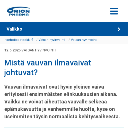
Siirry sisältöön
Valikko
Itsehoitoapteekki.fi
Vatsan hyvinvointi
Vatsan hyvinvointi
12.6.2025
VATSAN HYVINVOINTI
Mistä vauvan ilmavaivat
johtuvat?
Vauvan ilmavaivat ovat hyvin yleinen vaiva
erityisesti ensimmäisten elinkuukausien aikana.
Vaikka ne voivat aiheuttaa vauvalle selkeää
epämukavuutta ja vanhemmille huolta, kyse on
useimmiten täysin normaalista kehitysvaiheesta.