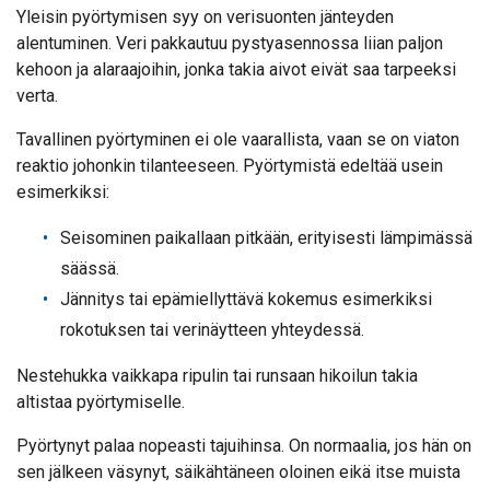
Yleisin pyörtymisen syy on verisuonten jänteyden
alentuminen. Veri pakkautuu pystyasennossa liian paljon
kehoon ja alaraajoihin, jonka takia aivot eivät saa tarpeeksi
verta.
Tavallinen pyörtyminen ei ole vaarallista, vaan se on viaton
reaktio johonkin tilanteeseen. Pyörtymistä edeltää usein
esimerkiksi:
Seisominen paikallaan pitkään, erityisesti lämpimässä
säässä.
Jännitys tai epämiellyttävä kokemus esimerkiksi
rokotuksen tai verinäytteen yhteydessä.
Nestehukka vaikkapa ripulin tai runsaan hikoilun takia
altistaa pyörtymiselle.
Pyörtynyt palaa nopeasti tajuihinsa. On normaalia, jos hän on
sen jälkeen väsynyt, säikähtäneen oloinen eikä itse muista