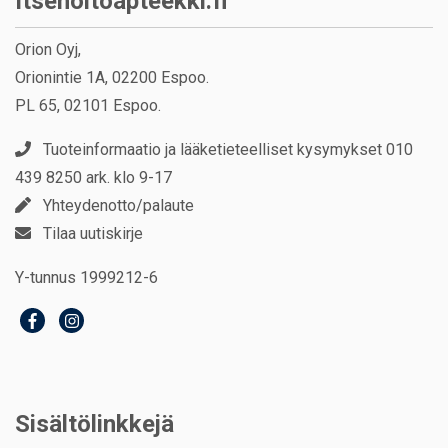
Itsehoitoapteekki.fi
Orion Oyj,
Orionintie 1A, 02200 Espoo.
PL 65, 02101 Espoo.
Tuoteinformaatio ja lääketieteelliset kysymykset 010
439 8250 ark. klo 9-17
Yhteydenotto/palaute
Tilaa uutiskirje
Y-tunnus 1999212-6
Sisältölinkkejä