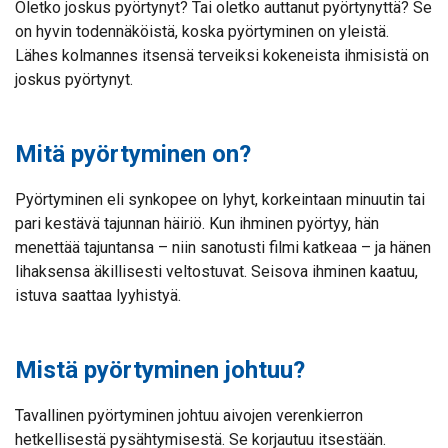
Oletko joskus pyörtynyt? Tai oletko auttanut pyörtynyttä? Se
on hyvin todennäköistä, koska pyörtyminen on yleistä.
Lähes kolmannes itsensä terveiksi kokeneista ihmisistä on
joskus pyörtynyt.
Mitä pyörtyminen on?
Pyörtyminen eli synkopee on lyhyt, korkeintaan minuutin tai
pari kestävä tajunnan häiriö. Kun ihminen pyörtyy, hän
menettää tajuntansa – niin sanotusti filmi katkeaa – ja hänen
lihaksensa äkillisesti veltostuvat. Seisova ihminen kaatuu,
istuva saattaa lyyhistyä.
Mistä pyörtyminen johtuu?
Tavallinen pyörtyminen johtuu aivojen verenkierron
hetkellisestä pysähtymisestä. Se korjautuu itsestään.