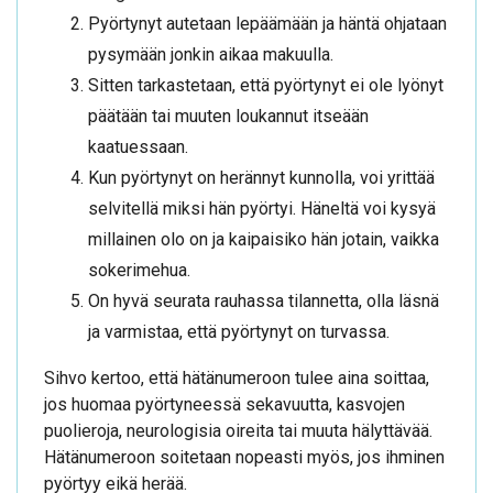
Pyörtynyt autetaan lepäämään ja häntä ohjataan
pysymään jonkin aikaa makuulla.
Sitten tarkastetaan, että pyörtynyt ei ole lyönyt
päätään tai muuten loukannut itseään
kaatuessaan.
Kun pyörtynyt on herännyt kunnolla, voi yrittää
selvitellä miksi hän pyörtyi. Häneltä voi kysyä
millainen olo on ja kaipaisiko hän jotain, vaikka
sokerimehua.
On hyvä seurata rauhassa tilannetta, olla läsnä
ja varmistaa, että pyörtynyt on turvassa.
Sihvo kertoo, että hätänumeroon tulee aina soittaa,
jos huomaa pyörtyneessä sekavuutta, kasvojen
puolieroja, neurologisia oireita tai muuta hälyttävää.
Hätänumeroon soitetaan nopeasti myös, jos ihminen
pyörtyy eikä herää.