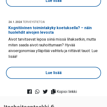
Lue lisää
24.1.2024
TERVEYSTIETOA
Kognitiivinen toimintakyky koetuksella? – näin
huolehdit aivojen levosta
Aivot tarvitsevat lepoa siinä missä lihaksetkin, mutta
miten saada aivot rauhoittumaan? Hyvää
aivoergonomiaa ylläpitää vaihtelu ja riittävät tauot. Lue
lisää!
Lue lisää
Kopioi linkki