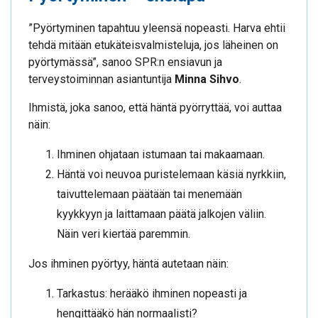
”Pyörtyminen tapahtuu yleensä nopeasti. Harva ehtii
tehdä mitään etukäteisvalmisteluja, jos läheinen on
pyörtymässä”, sanoo SPR:n ensiavun ja
terveystoiminnan asiantuntija
Minna Sihvo
.
Ihmistä, joka sanoo, että häntä pyörryttää, voi auttaa
näin:
Ihminen ohjataan istumaan tai makaamaan.
Häntä voi neuvoa puristelemaan käsiä nyrkkiin,
taivuttelemaan päätään tai menemään
kyykkyyn ja laittamaan päätä jalkojen väliin.
Näin veri kiertää paremmin.
Jos ihminen pyörtyy, häntä autetaan näin:
Tarkastus: herääkö ihminen nopeasti ja
hengittääkö hän normaalisti?