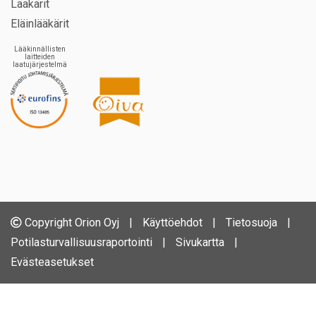
Lääkärit
Eläinlääkärit
Lääkinnällisten
laitteiden
laatujärjestelmä
Copyright Orion Oyj
|
Käyttöehdot
|
Tietosuoja
|
Potilasturvallisuusraportointi
|
Sivukartta
|
Evästeasetukset