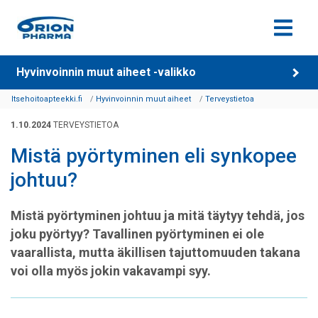
Siirry sisältöön
Hyvinvoinnin muut aiheet -valikko
Itsehoitoapteekki.fi
Hyvinvoinnin muut aiheet
Terveystietoa
1.10.2024
TERVEYSTIETOA
Mistä pyörtyminen eli synkopee
johtuu?
Mistä pyörtyminen johtuu ja mitä täytyy tehdä, jos
joku pyörtyy? Tavallinen pyörtyminen ei ole
vaarallista, mutta äkillisen tajuttomuuden takana
voi olla myös jokin vakavampi syy.