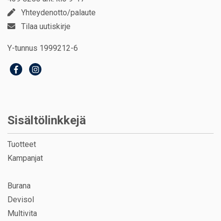
Yhteydenotto/palaute
Tilaa uutiskirje
Y-tunnus 1999212-6
Sisältölinkkejä
Tuotteet
Kampanjat
Burana
Devisol
Multivita