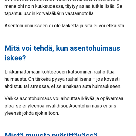
mene ohi noin kuukaudessa, täytyy asiaa tutkia lisää. Se
tapahtuu usein korvalääkärin vastaanotolla.
Asentohuimaukseen ei ole lääkettä ja sitä ei voi ehkäistä.
Mitä voi tehdä, kun asentohuimaus
iskee?
Liikkumattomaan kohteeseen katsominen rauhoittaa
huimausta. On tärkeää pysyä rauhallisena – jos kovasti
ahdistuu tai stressaa, ei se ainakaan auta huimaukseen.
Vaikka asentohuimaus voi aiheuttaa ikävää ja epävarmaa
oloa, se ei yleensä invalidisoi. Asentohuimaus ei siis
yleensä johda ajokieltoon.
Mistä muusta pyörittävässä