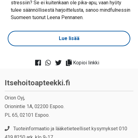
stressiin? Se ei kuitenkaan ole pika-apu, vaan hyöty
tulee säännöllisestä harjoittelusta, sanoo mindfulnessin
Suomeen tuonut Leena Pennanen.
Lue lisää
Kopioi linkki
Itsehoitoapteekki.fi
Orion Oyj,
Orionintie 1A, 02200 Espoo.
PL 65, 02101 Espoo.
Tuoteinformaatio ja lääketieteelliset kysymykset 010
439 8250 ark. klo 9-17