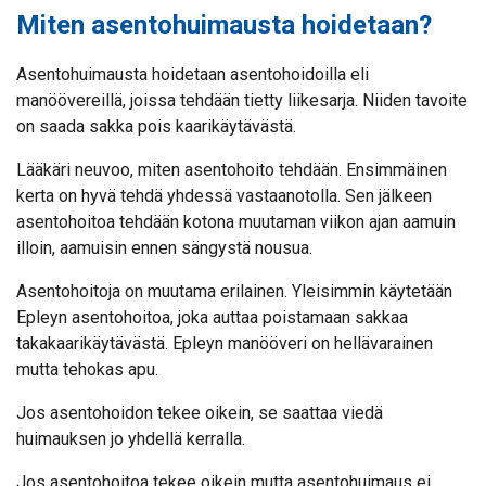
Miten asentohuimausta hoidetaan?
Asentohuimausta hoidetaan asentohoidoilla eli
manöövereillä, joissa tehdään tietty liikesarja. Niiden tavoite
on saada sakka pois kaarikäytävästä.
Lääkäri neuvoo, miten asentohoito tehdään. Ensimmäinen
kerta on hyvä tehdä yhdessä vastaanotolla. Sen jälkeen
asentohoitoa tehdään kotona muutaman viikon ajan aamuin
illoin, aamuisin ennen sängystä nousua.
Asentohoitoja on muutama erilainen. Yleisimmin käytetään
Epleyn asentohoitoa, joka auttaa poistamaan sakkaa
takakaarikäytävästä. Epleyn manööveri on hellävarainen
mutta tehokas apu.
Jos asentohoidon tekee oikein, se saattaa viedä
huimauksen jo yhdellä kerralla.
Jos asentohoitoa tekee oikein mutta asentohuimaus ei