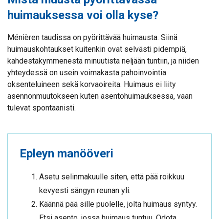
huimauksessa voi olla kyse?
Ménièren taudissa on pyörittävää huimausta. Siinä
huimauskohtaukset kuitenkin ovat selvästi pidempiä,
kahdestakymmenestä minuutista neljään tuntiin, ja niiden
yhteydessä on usein voimakasta pahoinvointia
oksenteluineen sekä korvaoireita. Huimaus ei liity
asennonmuutokseen kuten asentohuimauksessa, vaan
tulevat spontaanisti.
Epleyn manööveri
Asetu selinmakuulle siten, että pää roikkuu
kevyesti sängyn reunan yli.
Käännä pää sille puolelle, jolta huimaus syntyy.
Etsi asento, jossa huimaus tuntuu. Odota,