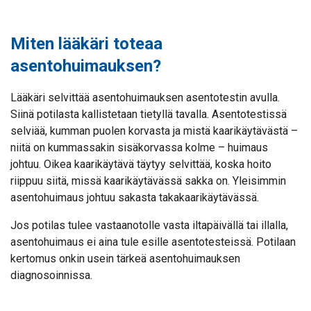
Miten lääkäri toteaa
asentohuimauksen?
Lääkäri selvittää asentohuimauksen asentotestin avulla.
Siinä potilasta kallistetaan tietyllä tavalla. Asentotestissä
selviää, kumman puolen korvasta ja mistä kaarikäytävästä –
niitä on kummassakin sisäkorvassa kolme – huimaus
johtuu. Oikea kaarikäytävä täytyy selvittää, koska hoito
riippuu siitä, missä kaarikäytävässä sakka on. Yleisimmin
asentohuimaus johtuu sakasta takakaarikäytävässä.
Jos potilas tulee vastaanotolle vasta iltapäivällä tai illalla,
asentohuimaus ei aina tule esille asentotesteissä. Potilaan
kertomus onkin usein tärkeä asentohuimauksen
diagnosoinnissa.