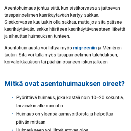
Asentohuimaus johtuu siitä, kun sisäkorvassa sijaitsevan
tasapainoelimen kaarikäytävään kertyy sakkaa.
Sisäkorvassa kuuluukin olla sakkaa, mutta jos sitä pääsee
kaarikäytävään, sakka häiritsee kaarikäytävänesteen liikettä
ja aiheuttaa huimauksen tunteen.
Asentohuimausta voi liittyä myös
migreeniin
ja Ménièren
tautiin. Sitä voi tulla myös tasapainoelimen tulehduksen,
korvaleikkauksen tai päähän osuneen iskun jälkeen.
Mitkä ovat asentohuimauksen oireet?
Pyörittävä huimaus, joka kestää noin 10–20 sekuntia,
tai ainakin alle minuutin
Huimaus on yleensä aamuvoittoista ja helpottaa
päivän mittaan
Huimaukseen voi liittyä etovaa oloa