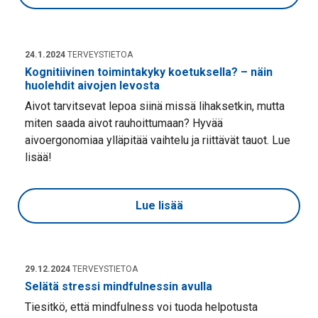
24.1.2024
TERVEYSTIETOA
Kognitiivinen toimintakyky koetuksella? – näin
huolehdit aivojen levosta
Aivot tarvitsevat lepoa siinä missä lihaksetkin, mutta
miten saada aivot rauhoittumaan? Hyvää
aivoergonomiaa ylläpitää vaihtelu ja riittävät tauot. Lue
lisää!
Lue lisää
29.12.2024
TERVEYSTIETOA
Selätä stressi mindfulnessin avulla
Tiesitkö, että mindfulness voi tuoda helpotusta