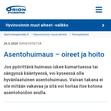
Siirry sisältöön
Hyvinvoinnin muut aiheet -valikko
Itsehoitoapteekki.fi
Hyvinvoinnin muut aiheet
Terveystietoa
24.4.2024
TERVEYSTIETOA
Asentohuimaus – oireet ja hoito
Jos pyörittävä huimaus iskee kumartuessa tai
sängyssä kääntyessä, voi kyseessä olla
hyvänlaatuinen asentohuimaus. Vaivan takana ei
ole mitään vakavaa ja sitä voi hoitaa itse kotona
asentohoidon avulla.