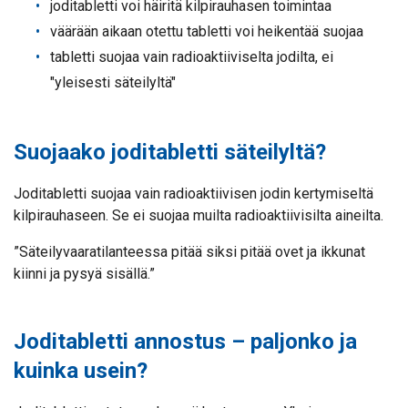
joditabletti voi häiritä kilpirauhasen toimintaa
väärään aikaan otettu tabletti voi heikentää suojaa
tabletti suojaa vain radioaktiiviselta jodilta, ei
"yleisesti säteilyltä"
Suojaako joditabletti säteilyltä?
Joditabletti suojaa vain radioaktiivisen jodin kertymiseltä
kilpirauhaseen. Se ei suojaa muilta radioaktiivisilta aineilta.
”Säteilyvaaratilanteessa pitää siksi pitää ovet ja ikkunat
kiinni ja pysyä sisällä.”
Joditabletti annostus – paljonko ja
kuinka usein?