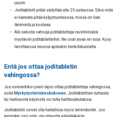
uusiin.
Joditabletit pitää säilyttää alle 25 asteessa. Siksi niitä
ei kannata pitää kylpyhuoneessa, missä on liian
lämmintä ja kosteaa.
Älä sekoita vahvoja joditabletteja ravintolisänä
myytäviin joditabletteihin. Ne ovat aivan eri asia. Kysy
tarvittaessa neuvoa apteekin henkilökunnalta.
Entä jos ottaa joditabletin
vahingossa?
Jos esimerkiksi pieni lapsi ottaa joditabletteja vahingossa,
soita
Myrkytystietokeskukseen
. Joditablettien turhasta
tai liiallisesta käytöstä voi tulla haittavaikutuksia.
Joditabletit voivat olla haitallisia myös lemmikeille. Jos
lemmikki syö niitä, ota yhteyttä eläinlääkäriin.