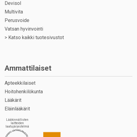
Devisol
Multivita
Perusvoide
Vatsan hyvinvointi
>
Katso kaikki tuotesivustot
Ammattilaiset
Apteekkilaiset
Hoitohenkilökunta
Lääkärit
Eläinlääkärit
Lääkinnällisten
laitteiden
laatujärjestelmä