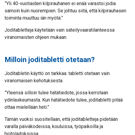
”Yli 40-vuotiaiden kilpirauhanen ei enää varastoi jodia
samoin kuin nuorempien. Se johtuu siitä, että kilpirauhasen
toiminta muuttuu iän myötä.”
Joditabletteja käytetään vain säteilyvaaratilanteessa
viranomaisten ohjeen mukaan.
Milloin joditabletti otetaan?
Joditabletin käyttö on tarkkaa: tabletti otetaan vain
viranomaisen kehotuksesta.
”Yleensä silloin tulee hätätiedote, jossa kerrotaan
ydinlaskeumasta. Kun hätätiedote tulee, joditabletti pitää
ottaa mielellään heti.”
Tämän vuoksi suositellaan, että joditabletteja pidetään
varalla päiväkodeissa, kouluissa, työpaikoilla ja
hoitolaitoksissa.