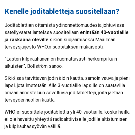
Kenelle joditabletteja suositellaan?
Joditablettien ottamista ydinonnettomuudesta johtuvissa
säteilyvaaratilanteissa suositellaan
enintään 40-vuotiaille
ja raskaana oleville
sikiön suojaamiseksi Maailman
terveysjärjestö WHO:n suosituksen mukaisesti.
”Lasten kilpirauhanen on huomattavasti herkempi kuin
aikuisten”, Bollström sanoo.
Sikiö saa tarvittavan jodin äidin kautta, samoin vauva ja pieni
lapsi, jota imetetään. Alle 3‑vuotiaille lapsille on saatavilla
omaan annosteluun soveltuvia joditabletteja, joita jaetaan
terveydenhuollon kautta.
WHO ei suosittele joditablettia yli 40-vuotiaille, koska heillä
ei ole havaittu yhteyttä radioaktiiviselle jodille altistumisen
ja kilpirauhassyövän välillä.