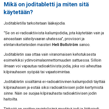
Mikä on joditabletti ja miten sitä
käytetään?
Joditabletilla tarkoitetaan lääkejodia.
”Se on ei-radioaktiivista kaliumjodidia, jota käytetään vain ja
ainoastaan säteilyvaaran uhatessa”, proviisori ja
elintarviketieteiden maisteri
Heli Bollström
sanoo.
Joditabletin saa ottaa vain viranomaisen kehotuksesta
esimerkiksi ydinvoimalaonnettomuuden sattuessa. Silloin
ilmaan voi vapautua radioaktiivista jodia, joka voi aiheuttaa
kilpirauhasen syöpää tai vajaatoimintaa.
Joditabletin sisältämä ei-radioaktiivinen kaliumjodidi täyttää
kilpirauhasen ja estää siksi radioaktiivisen jodin kertymistä
sinne. Näin se suojaa kilpirauhasta radioaktiivisen jodin
haitoilta.
Tärkeää on erottaa ravintolisänä myytävä jodi ja lääkejodi.