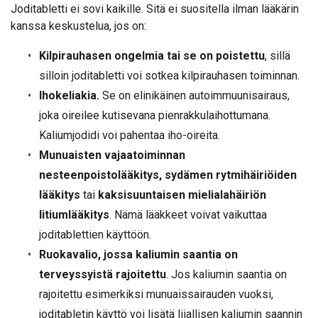
Joditabletti ei sovi kaikille. Sitä ei suositella ilman lääkärin
kanssa keskustelua, jos on:
Kilpirauhasen ongelmia tai se on poistettu
, sillä
silloin joditabletti voi sotkea kilpirauhasen toiminnan.
Ihokeliakia.
Se on elinikäinen autoimmuunisairaus,
joka oireilee kutisevana pienrakkulaihottumana.
Kaliumjodidi voi pahentaa iho-oireita.
Munuaisten vajaatoiminnan
nesteenpoistolääkitys, sydämen rytmihäiriöiden
lääkitys
tai
kaksisuuntaisen mielialahäiriön
litiumlääkitys
. Nämä lääkkeet voivat vaikuttaa
joditablettien käyttöön.
Ruokavalio, jossa kaliumin saantia on
terveyssyistä rajoitettu
. Jos kaliumin saantia on
rajoitettu esimerkiksi munuaissairauden vuoksi,
joditabletin käyttö voi lisätä liiallisen kaliumin saannin