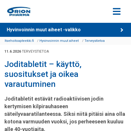
Siirry sisältöön
Hyvinvoinnin muut aiheet -valikko
Itsehoitoapteekki.fi
Hyvinvoinnin muut aiheet
Terveystietoa
11.6.2026
TERVEYSTIETOA
Joditabletit – käyttö,
suositukset ja oikea
varautuminen
Joditabletit estävät radioaktiivisen jodin
kertymisen kilpirauhaseen
säteilyvaaratilanteessa. Siksi niitä pitäisi aina olla
kotona varmuuden vuoksi, jos perheeseen kuuluu
alle 40-vuotiaita.