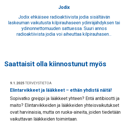
Jodix
Jodix ehkäisee radioaktiivista jodia sisältävän
laskeuman vaikutusta kilpirauhaseen ydinräjähdyksen tai
ydinonnettomuuden sattuessa. Suuri annos
radioaktiivista jodia voi aiheuttaa kilpirauhasen...
Saattaisit olla kiinnostunut myös
9.1.2025
TERVEYSTIETOA
Elintarvikkeet ja lääkkeet – ethän yhdistä näitä!
Sopivatko greippi ja lääkkeet yhteen? Entä antibiootti ja
maito? Elintarvikkeiden ja lääkkeiden yhteisvaikutukset
ovat harvinaisia, mutta on ruoka-aineita, joiden tiedetään
vaikuttavan lääkkeiden toimintaan.