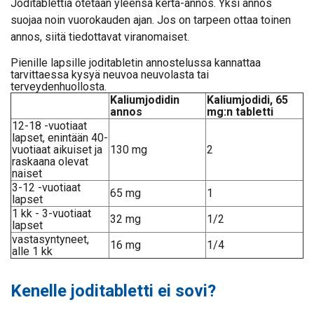
Joditablettia otetaan yleensä kerta-annos. Yksi annos
suojaa noin vuorokauden ajan. Jos on tarpeen ottaa toinen
annos, siitä tiedottavat viranomaiset.
Pienille lapsille joditabletin annostelussa kannattaa
tarvittaessa kysyä neuvoa neuvolasta tai
terveydenhuollosta.
Kaliumjodidin
Kaliumjodidi, 65
annos
mg:n tabletti
12-18 -vuotiaat
lapset, enintään 40-
vuotiaat aikuiset ja
130 mg
2
raskaana olevat
naiset
3-12 -vuotiaat
65 mg
1
lapset
1 kk - 3-vuotiaat
32 mg
1/2
lapset
vastasyntyneet,
16 mg
1/4
alle 1 kk
Kenelle joditabletti ei sovi?