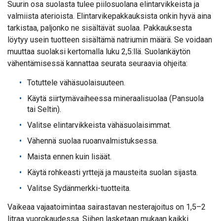
Suurin osa suolasta tulee piilosuolana elintarvikkeista ja
valmiista aterioista. Elintarvikepakkauksista onkin hyvä aina
tarkistaa, paljonko ne sisältävät suolaa. Pakkauksesta
löytyy usein tuotteen sisältämä natriumin määrä. Se voidaan
muuttaa suolaksi kertomalla luku 2,5:llä. Suolankäytön
vähentämisessä kannattaa seurata seuraavia ohjeita:
Totuttele vähäsuolaisuuteen.
Käytä siirtymävaiheessa mineraalisuolaa (Pansuola
tai Seltin).
Valitse elintarvikkeista vähäsuolaisimmat.
Vähennä suolaa ruoanvalmistuksessa.
Maista ennen kuin lisäät.
Käytä rohkeasti yrttejä ja mausteita suolan sijasta.
Valitse Sydänmerkki-tuotteita.
Vaikeaa vajaatoimintaa sairastavan nesterajoitus on 1,5–2
litraa vuorokaudessa. Siihen lasketaan mukaan kaikki