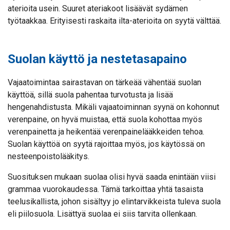
aterioita usein. Suuret ateriakoot lisäävät sydämen
työtaakkaa. Erityisesti raskaita ilta-aterioita on syytä välttää.
Suolan käyttö ja nestetasapaino
Vajaatoimintaa sairastavan on tärkeää vähentää suolan
käyttöä, sillä suola pahentaa turvotusta ja lisää
hengenahdistusta. Mikäli vajaatoiminnan syynä on kohonnut
verenpaine, on hyvä muistaa, että suola kohottaa myös
verenpainetta ja heikentää verenpainelääkkeiden tehoa.
Suolan käyttöä on syytä rajoittaa myös, jos käytössä on
nesteenpoistolääkitys.
Suosituksen mukaan suolaa olisi hyvä saada enintään viisi
grammaa vuorokaudessa. Tämä tarkoittaa yhtä tasaista
teelusikallista, johon sisältyy jo elintarvikkeista tuleva suola
eli piilosuola. Lisättyä suolaa ei siis tarvita ollenkaan.