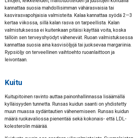
Lihojen, leikkeleiden, maitotuotteiden ja juustojen kohdalla
kannattaa suosia mahdollisimman vähärasvaisia tai
kasvirasvapohjaisia valmisteita. Kalaa kannattaa syödä 2—3
kertaa viikossa, sillä kalan rasva on tarpeellista. Kalan
valmistuksessa ei kuitenkaan pitäisi käyttää voita, koska
tällöin sen terveyshyödyt vähenevät. Ruoan valmistuksessa
kannattaa suosia aina kasvisöljyjä tai juoksevaa margariinia.
Rypsiöljy on terveellinen vaihtoehto ruoanlaittoon ja
leivontaan.
Kuitu
Kuitupitoinen ravinto auttaa painonhallinnassa lisäämällä
kylläisyyden tunnetta. Runsas kuidun saanti on yhdistetty
muun muassa sydäntautien vähenemiseen. Runsas kuidun
määrä ruokavaliossa pienentää sekä kokonais- että LDL-
kolesterolin määrää.