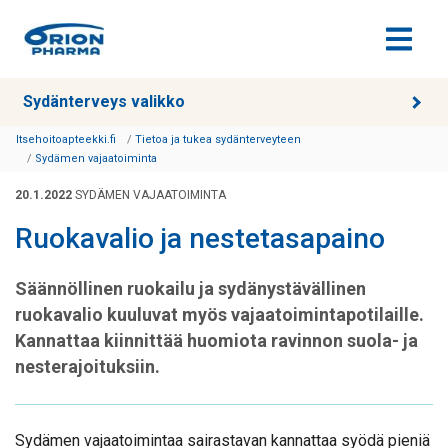
Siirry sisältöön
Sydänterveys valikko
Itsehoitoapteekki.fi
Tietoa ja tukea sydänterveyteen
Sydämen vajaatoiminta
20.1.2022
SYDÄMEN VAJAATOIMINTA
Ruokavalio ja nestetasapaino
Säännöllinen ruokailu ja sydänystävällinen
ruokavalio kuuluvat myös vajaatoimintapotilaille.
Kannattaa kiinnittää huomiota ravinnon suola- ja
nesterajoituksiin.
Sydämen vajaatoimintaa sairastavan kannattaa syödä pieniä