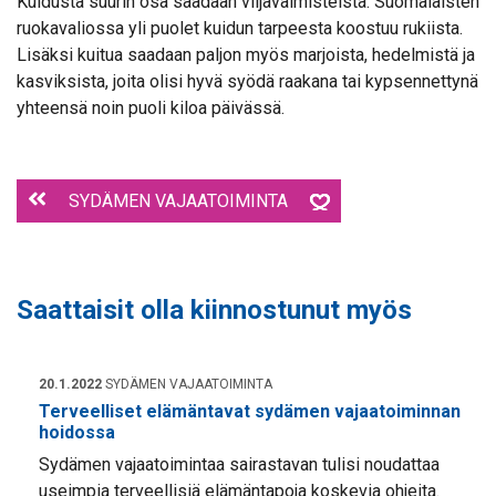
Kuidusta suurin osa saadaan viljavalmisteista. Suomalaisten
ruokavaliossa yli puolet kuidun tarpeesta koostuu rukiista.
Lisäksi kuitua saadaan paljon myös marjoista, hedelmistä ja
kasviksista, joita olisi hyvä syödä raakana tai kypsennettynä
yhteensä noin puoli kiloa päivässä.
SYDÄMEN VAJAATOIMINTA
Saattaisit olla kiinnostunut myös
20.1.2022
SYDÄMEN VAJAATOIMINTA
Terveelliset elämäntavat sydämen vajaatoiminnan
hoidossa
Sydämen vajaatoimintaa sairastavan tulisi noudattaa
useimpia terveellisiä elämäntapoja koskevia ohjeita.