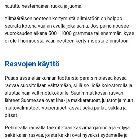
nautittu nestemäinen ruoka ja juoma.
Ylimääräisen nesteen kertymistä elimistöön on helppo
seurata kotona vaa´an avulla joka aamu. Jos paino nousee
vuorokauden aikana 500—1000 grammaa tai enemmän, kyse
ei ole lihomisesta, vaan nesteen kertymisestä elimistöön.
Rasvojen käyttö
Pääasiassa eläinkunnan tuotteista peräisin olevaa kovaa
rasvaa suositellaan välttämään, sillä se lisää kolesterolia ja
altistaa näin valtimotukoksille. Suurimmat kovan rasvan
lähteet Suomessa ovat liha- ja makkararuoat, juustot ja muut
maitovalmisteet, voiperäiset rasvat sekä pullat, suklaa ja
pitsat.
Pehmeällä rasvalla tarkoitetaan kasvimargariineja ja -öljyjä
sekä kalan rasvaa, joista kaikki ovat hyväksi sydämelle ja