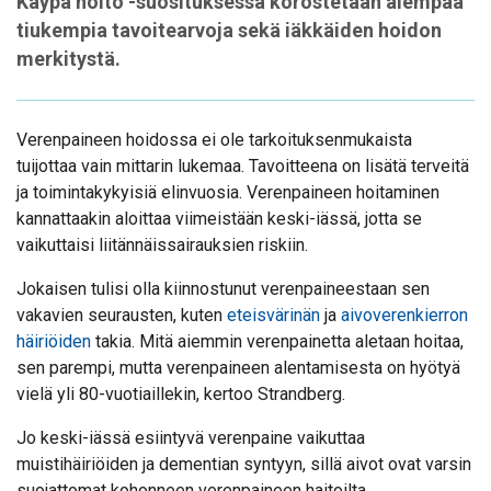
Käypä hoito -suosituksessa korostetaan aiempaa
tiukempia tavoitearvoja sekä iäkkäiden hoidon
merkitystä.
Verenpaineen hoidossa ei ole tarkoituksenmukaista
tuijottaa vain mittarin lukemaa. Tavoitteena on lisätä terveitä
ja toimintakykyisiä elinvuosia. Verenpaineen hoitaminen
kannattaakin aloittaa viimeistään keski-iässä, jotta se
vaikuttaisi liitännäissairauksien riskiin.
Jokaisen tulisi olla kiinnostunut verenpaineestaan sen
vakavien seurausten, kuten
eteisvärinän
ja
aivoverenkierron
häiriöiden
takia. Mitä aiemmin verenpainetta aletaan hoitaa,
sen parempi, mutta verenpaineen alentamisesta on hyötyä
vielä yli 80-vuotiaillekin, kertoo Strandberg.
Jo keski-iässä esiintyvä verenpaine vaikuttaa
muistihäiriöiden ja dementian syntyyn, sillä aivot ovat varsin
suojattomat kohonneen verenpaineen haitoilta.