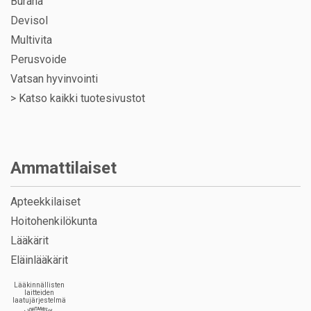
Burana
Devisol
Multivita
Perusvoide
Vatsan hyvinvointi
>
Katso kaikki tuotesivustot
Ammattilaiset
Apteekkilaiset
Hoitohenkilökunta
Lääkärit
Eläinlääkärit
Lääkinnällisten
laitteiden
laatujärjestelmä