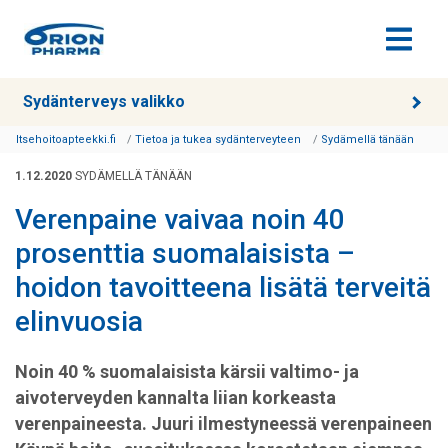
Siirry sisältöön
Sydänterveys valikko
Itsehoitoapteekki.fi
Tietoa ja tukea sydänterveyteen
Sydämellä tänään
1.12.2020
SYDÄMELLÄ TÄNÄÄN
Verenpaine vaivaa noin 40
prosenttia suomalaisista –
hoidon tavoitteena lisätä terveitä
elinvuosia
Noin 40 % suomalaisista kärsii valtimo- ja
aivoterveyden kannalta liian korkeasta
verenpaineesta. Juuri ilmestyneessä verenpaineen