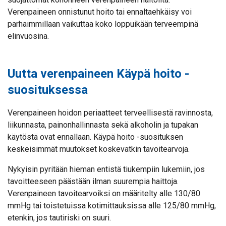
Verenpaineen onnistunut hoito tai ennaltaehkäisy voi
parhaimmillaan vaikuttaa koko loppuikään terveempinä
elinvuosina.
Uutta verenpaineen Käypä hoito -
suosituksessa
Verenpaineen hoidon periaatteet terveellisestä ravinnosta,
liikunnasta, painonhallinnasta sekä alkoholin ja tupakan
käytöstä ovat ennallaan. Käypä hoito -suosituksen
keskeisimmät muutokset koskevatkin tavoitearvoja.
Nykyisin pyritään hieman entistä tiukempiin lukemiin, jos
tavoitteeseen päästään ilman suurempia haittoja.
Verenpaineen tavoitearvoiksi on määritelty alle 130/80
mmHg tai toistetuissa kotimittauksissa alle 125/80 mmHg,
etenkin, jos tautiriski on suuri.