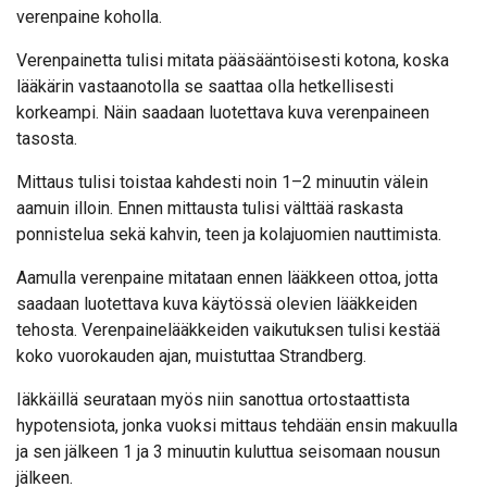
verenpaine koholla.
Verenpainetta tulisi mitata pääsääntöisesti kotona, koska
lääkärin vastaanotolla se saattaa olla hetkellisesti
korkeampi. Näin saadaan luotettava kuva verenpaineen
tasosta.
Mittaus tulisi toistaa kahdesti noin 1–2 minuutin välein
aamuin illoin. Ennen mittausta tulisi välttää raskasta
ponnistelua sekä kahvin, teen ja kolajuomien nauttimista.
Aamulla verenpaine mitataan ennen lääkkeen ottoa, jotta
saadaan luotettava kuva käytössä olevien lääkkeiden
tehosta. Verenpainelääkkeiden vaikutuksen tulisi kestää
koko vuorokauden ajan, muistuttaa Strandberg.
Iäkkäillä seurataan myös niin sanottua ortostaattista
hypotensiota, jonka vuoksi mittaus tehdään ensin makuulla
ja sen jälkeen 1 ja 3 minuutin kuluttua seisomaan nousun
jälkeen.