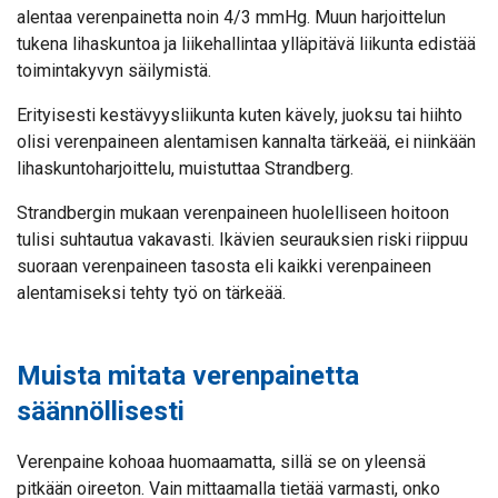
alentaa verenpainetta noin 4/3 mmHg. Muun harjoittelun
tukena lihaskuntoa ja liikehallintaa ylläpitävä liikunta edistää
toimintakyvyn säilymistä.
Erityisesti kestävyysliikunta kuten kävely, juoksu tai hiihto
olisi verenpaineen alentamisen kannalta tärkeää, ei niinkään
lihaskuntoharjoittelu, muistuttaa Strandberg.
Strandbergin mukaan verenpaineen huolelliseen hoitoon
tulisi suhtautua vakavasti. Ikävien seurauksien riski riippuu
suoraan verenpaineen tasosta eli kaikki verenpaineen
alentamiseksi tehty työ on tärkeää.
Muista mitata verenpainetta
säännöllisesti
Verenpaine kohoaa huomaamatta, sillä se on yleensä
pitkään oireeton. Vain mittaamalla tietää varmasti, onko