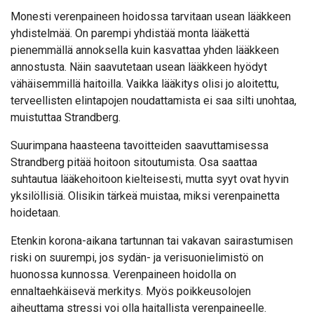
Monesti verenpaineen hoidossa tarvitaan usean lääkkeen
yhdistelmää. On parempi yhdistää monta lääkettä
pienemmällä annoksella kuin kasvattaa yhden lääkkeen
annostusta. Näin saavutetaan usean lääkkeen hyödyt
vähäisemmillä haitoilla. Vaikka lääkitys olisi jo aloitettu,
terveellisten elintapojen noudattamista ei saa silti unohtaa,
muistuttaa Strandberg.
Suurimpana haasteena tavoitteiden saavuttamisessa
Strandberg pitää hoitoon sitoutumista. Osa saattaa
suhtautua lääkehoitoon kielteisesti, mutta syyt ovat hyvin
yksilöllisiä. Olisikin tärkeä muistaa, miksi verenpainetta
hoidetaan.
Etenkin korona-aikana tartunnan tai vakavan sairastumisen
riski on suurempi, jos sydän- ja verisuonielimistö on
huonossa kunnossa. Verenpaineen hoidolla on
ennaltaehkäisevä merkitys. Myös poikkeusolojen
aiheuttama stressi voi olla haitallista verenpaineelle.