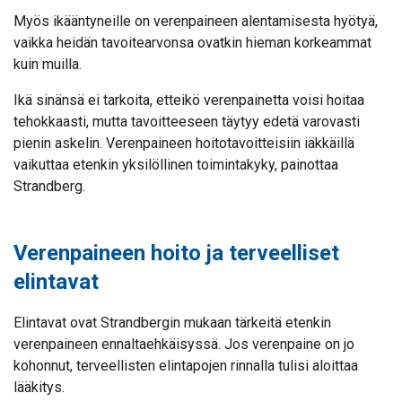
Myös ikääntyneille on verenpaineen alentamisesta hyötyä,
vaikka heidän tavoitearvonsa ovatkin hieman korkeammat
kuin muilla.
Ikä sinänsä ei tarkoita, etteikö verenpainetta voisi hoitaa
tehokkaasti, mutta tavoitteeseen täytyy edetä varovasti
pienin askelin. Verenpaineen hoitotavoitteisiin iäkkäillä
vaikuttaa etenkin yksilöllinen toimintakyky, painottaa
Strandberg.
Verenpaineen hoito ja terveelliset
elintavat
Elintavat ovat Strandbergin mukaan tärkeitä etenkin
verenpaineen ennaltaehkäisyssä. Jos verenpaine on jo
kohonnut, terveellisten elintapojen rinnalla tulisi aloittaa
lääkitys.