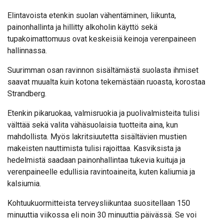
Elintavoista etenkin suolan vähentäminen, liikunta,
painonhallinta ja hillitty alkoholin käyttö sekä
tupakoimattomuus ovat keskeisiä keinoja verenpaineen
hallinnassa.
Suurimman osan ravinnon sisältämästä suolasta ihmiset
saavat muualta kuin kotona tekemästään ruoasta, korostaa
Strandberg.
Etenkin pikaruokaa, valmisruokia ja puolivalmisteita tulisi
välttää sekä valita vähäsuolaisia tuotteita aina, kun
mahdollista. Myös lakritsiuutetta sisältävien mustien
makeisten nauttimista tulisi rajoittaa. Kasviksista ja
hedelmistä saadaan painonhallintaa tukevia kuituja ja
verenpaineelle edullisia ravintoaineita, kuten kaliumia ja
kalsiumia.
Kohtuukuormitteista terveysliikuntaa suositellaan 150
minuuttia viikossa eli noin 30 minuuttia päivässä. Se voi