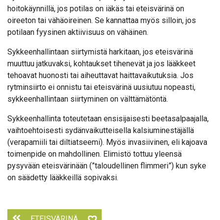
hoitokäynnillä, jos potilas on iäkäs tai eteisvärinä on
oireeton tai vähäoireinen. Se kannattaa myös silloin, jos
potilaan fyysinen aktiivisuus on vähäinen.
Sykkeenhallintaan siirtymistä harkitaan, jos eteisvärinä
muuttuu jatkuvaksi, kohtaukset tihenevät ja jos lääkkeet
tehoavat huonosti tai aiheuttavat haittavaikutuksia. Jos
rytminsiirto ei onnistu tai eteisvärinä uusiutuu nopeasti,
sykkeenhallintaan siirtyminen on välttämätöntä.
Sykkeenhallinta toteutetaan ensisijaisesti beetasalpaajalla,
vaihtoehtoisesti sydänvaikutteisella kalsiuminestäjällä
(verapamiili tai diltiatseemi). Myös invasiivinen, eli kajoava
toimenpide on mahdollinen. Elimistö tottuu yleensä
pysyvään eteisvärinään (”taloudellinen flimmeri”) kun syke
on säädetty lääkkeillä sopivaksi.
ETEISVÄRINÄ