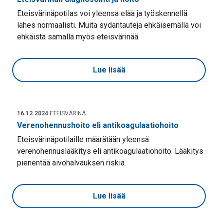
Eteisvärinäpotilas voi yleensä elää ja työskennellä
lähes normaalisti. Muita sydäntauteja ehkäisemällä voi
ehkäistä samalla myös eteisvärinää.
Lue lisää
16.12.2024
ETEISVÄRINÄ
Verenohennushoito eli antikoagulaatiohoito
Eteisvärinäpotilaille määrätään yleensä
verenohennuslääkitys eli antikoagulaatiohoito. Lääkitys
pienentää aivohalvauksen riskiä.
Lue lisää