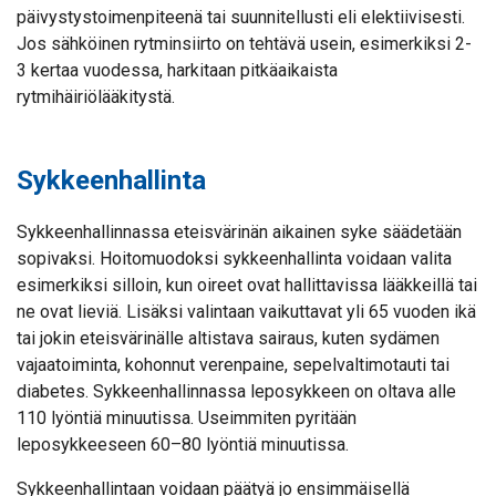
päivystystoimenpiteenä tai suunnitellusti eli elektiivisesti.
Jos sähköinen rytminsiirto on tehtävä usein, esimerkiksi 2-
3 kertaa vuodessa, harkitaan pitkäaikaista
rytmihäiriölääkitystä.
Sykkeenhallinta
Sykkeenhallinnassa eteisvärinän aikainen syke säädetään
sopivaksi. Hoitomuodoksi sykkeenhallinta voidaan valita
esimerkiksi silloin, kun oireet ovat hallittavissa lääkkeillä tai
ne ovat lieviä. Lisäksi valintaan vaikuttavat yli 65 vuoden ikä
tai jokin eteisvärinälle altistava sairaus, kuten sydämen
vajaatoiminta, kohonnut verenpaine, sepelvaltimotauti tai
diabetes. Sykkeenhallinnassa leposykkeen on oltava alle
110 lyöntiä minuutissa. Useimmiten pyritään
leposykkeeseen 60–80 lyöntiä minuutissa.
Sykkeenhallintaan voidaan päätyä jo ensimmäisellä