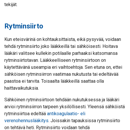
tekijät.
Rytminsiirto
Kun eteisvärinä on kohtauksittaista, eikä pysyvää, voidaan
tehdä rytminsiirto joko lääkkeillä tai sähköisesti. Hoitava
lääkäri valitsee kullekin potilaalle parhaaksi katsomansa
rytminsiirtotavan. Lääkkeelliseen rytminsiirtoon on
käytettävänä useampia eri vaihtoehtoja. Sen etuna on, ettei
sähköisen rytminsiirron vaatimaa nukutusta tai edeltävää
paastoa ei tarvita. Toisaalta lääkkeillä saattaa olla
haittavaikutuksia.
Sähköinen rytminsiirtoon tehdään nukutuksessa ja lääkäri
arvioi rytminsiirron tarpeen yksilöllisesti. Yleensä sähköistä
rytminsiirtoa edeltää
antikoagulaatio- eli
verenohennuslääkitys
. Joissakin tapauksissa rytminsiirto
on tehtävä heti. Rytminsiirto voidaan tehdä