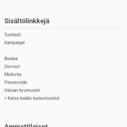
Sisältölinkkejä
Tuotteet
Kampanjat
Burana
Devisol
Multivita
Perusvoide
Vatsan hyvinvointi
>
Katso kaikki tuotesivustot
Ammattilaiset