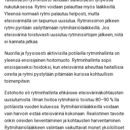
nukutuksessa. Rytmi voidaan palauttaa myös lääkkeillä.
Yleensä normaali rytmi palautuu helposti, mutta
eteisvärinällä on taipumus uusiutua. Rytminsiirron jälkeen
rytmi pyritään säilyttämään rytmihäiriölääkkeillä. Jos
eteisvärinä toistuvasti uusiutuu rytminsiirtojen jälkeen, niitä
ei kannata jatkaa.
Nuorilla ja fyysisesti aktiivisilla potilailla rytminhallinta on
yleensä ensisijainen hoitomuoto. Rytminhallinta sopii
ensisijaiseksi hoidoksi, kun eteisvärinä aiheuttaa haitallisia
oireita ja rytmi pystytään pitämään kurissa kohtuullisin
toimenpitein.
Estohoito eli rytminhallinta ehkäisee eteisvärinäkohtausten
uusiutumista. Ilman hoitoa rytmihäiriö toistuu 80–90 %:lla
potilaista vuoden kuluessa. Rytmihäiriölääkkeillä voidaan
vain harvoin estää eteisvärinä kokonaan. Realistinen tavoite
onkin oireiden lieventäminen ja kohtausten harventaminen.
Rytmihäiriölääkkeen valintaan vaikuttavat monet yksilölliset