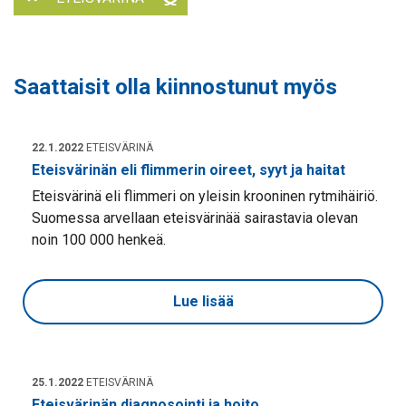
Saattaisit olla kiinnostunut myös
22.1.2022
ETEISVÄRINÄ
Eteisvärinän eli flimmerin oireet, syyt ja haitat
Eteisvärinä eli flimmeri on yleisin krooninen rytmihäiriö.
Suomessa arvellaan eteisvärinää sairastavia olevan
noin 100 000 henkeä.
Lue lisää
25.1.2022
ETEISVÄRINÄ
Eteisvärinän diagnosointi ja hoito