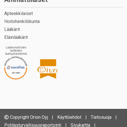
Apteekkilaiset
Hoitohenkilökunta
Lääkärit
Eläinlääkärit
Lääkinnällisten
laitteiden
laatujärjestelmä
Copyright Orion Oyj
|
Käyttöehdot
|
Tietosuoja
|
Potilasturvallisuusraportointi
|
Sivukartta
|