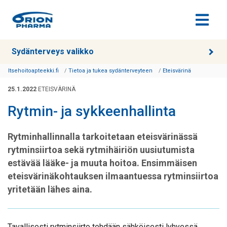
Siirry sisältöön
Sydänterveys valikko
Itsehoitoapteekki.fi
Tietoa ja tukea sydänterveyteen
Eteisvärinä
25.1.2022
ETEISVÄRINÄ
Rytmin- ja sykkeenhallinta
Rytminhallinnalla tarkoitetaan eteisvärinässä
rytminsiirtoa sekä rytmihäiriön uusiutumista
estävää lääke- ja muuta hoitoa. Ensimmäisen
eteisvärinäkohtauksen ilmaantuessa rytminsiirtoa
yritetään lähes aina.
Tavallisesti rytminsiirto tehdään sähköisesti lyhyessä