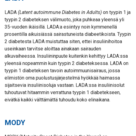
LADA
(Latent autoimmune Diabetes in Adults)
on tyypin 1 ja
tyypin 2 diabeteksen välimuoto, joka puhkeaa yleensä yli
35-vuoden ikäisillä. LADA:a esiintyy noin kymmenellä
prosentilla aikuisiässä sairastuneista diabeetikoista. Tyypin
2 diabetesta LADA muistuttaa siten, ettei insuliinihoitoa
useinkaan tarvitse aloittaa ainakaan sairauden
alkuvaiheessa. Insuliininpuute kuitenkin kehittyy LADA:ssa
yleensä nopeammin kuin tyypin 2 diabeteksessa. LADA on
tyypin 1 diabeteksen tavoin autoimmuunisairaus, jossa
elimistön oma puolustusjärjestelmä hyökkää haimassa
sijaitsevia insuliinisoluja vastaan. LADA:ssa insuliinisolut
tuhoutuvat hitaammin verrattuna tyypin 1 diabetekseen,
eivätkä kaikki välttämättä tuhoudu koko elinaikana.
MODY