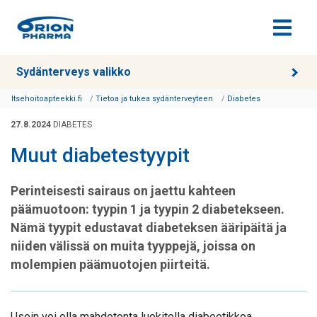
Siirry sisältöön
Sydänterveys valikko
Itsehoitoapteekki.fi
Tietoa ja tukea sydänterveyteen
Diabetes
27.8.2024
DIABETES
Muut diabetestyypit
Perinteisesti sairaus on jaettu kahteen
päämuotoon: tyypin 1 ja tyypin 2 diabetekseen.
Nämä tyypit edustavat diabeteksen ääripäitä ja
niiden välissä on muita tyyppejä, joissa on
molempien päämuotojen piirteitä.
Usein voi olla mahdotonta luokitella diabeetikkoa