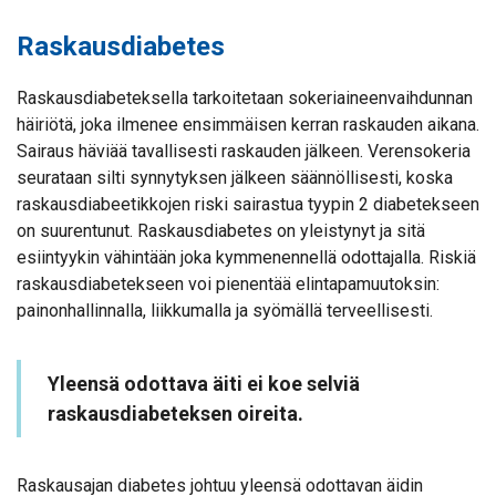
Raskausdiabetes
Raskausdiabeteksella tarkoitetaan sokeriaineenvaihdunnan
häiriötä, joka ilmenee ensimmäisen kerran raskauden aikana.
Sairaus häviää tavallisesti raskauden jälkeen. Verensokeria
seurataan silti synnytyksen jälkeen säännöllisesti, koska
raskausdiabeetikkojen riski sairastua tyypin 2 diabetekseen
on suurentunut. Raskausdiabetes on yleistynyt ja sitä
esiintyykin vähintään joka kymmenennellä odottajalla. Riskiä
raskausdiabetekseen voi pienentää elintapamuutoksin:
painonhallinnalla, liikkumalla ja syömällä terveellisesti.
Yleensä odottava äiti ei koe selviä
raskausdiabeteksen oireita.
Raskausajan diabetes johtuu yleensä odottavan äidin