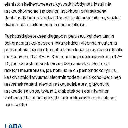
elimistön heikentyneestä kyvystä hyödyntää insuliinia
raskaushormonien ja painon lisäyksen seurauksena.
Raskausdiabetes voidaan todeta raskauden aikana, vaikka
diabetesta ei aikaisemmin olisi ollutkaan.
Raskausdiabeteksen diagnoosi perustuu kahden tunnin
sokerirasituskokeeseen, joka tehdään yleensä muutamia
poikkeuksia lukuun ottamatta lähes kaikille raskaana oleville
raskausviikoilla 24–28. Koe tehdään jo raskausviikoilla 12–
16, jos sairastumisriski arvioidaan suureksi. Suureksi
riskiksi määritellään, jos henkilöllä on painoindeksi yli 30,
keskivartalolihavuutta, aiemmin todettu ei-alkoholiperäinen
rasvamaksatauti, aiempi raskausdiabetes, glukosuria
raskauden alussa, tyypin 2 diabeteksen esiintyminen
vanhemmilla tai sisaruksilla tai kortikoidisteroidilääkitys
suun kautta.
LADA