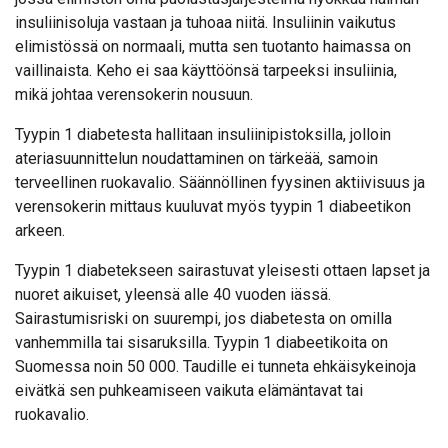
insuliinisoluja vastaan ja tuhoaa niitä. Insuliinin vaikutus
elimistössä on normaali, mutta sen tuotanto haimassa on
vaillinaista. Keho ei saa käyttöönsä tarpeeksi insuliinia,
mikä johtaa verensokerin nousuun.
Tyypin 1 diabetesta hallitaan insuliinipistoksilla, jolloin
ateriasuunnittelun noudattaminen on tärkeää, samoin
terveellinen ruokavalio. Säännöllinen fyysinen aktiivisuus ja
verensokerin mittaus kuuluvat myös tyypin 1 diabeetikon
arkeen.
Tyypin 1 diabetekseen sairastuvat yleisesti ottaen lapset ja
nuoret aikuiset, yleensä alle 40 vuoden iässä.
Sairastumisriski on suurempi, jos diabetesta on omilla
vanhemmilla tai sisaruksilla. Tyypin 1 diabeetikoita on
Suomessa noin 50 000. Taudille ei tunneta ehkäisykeinoja
eivätkä sen puhkeamiseen vaikuta elämäntavat tai
ruokavalio.