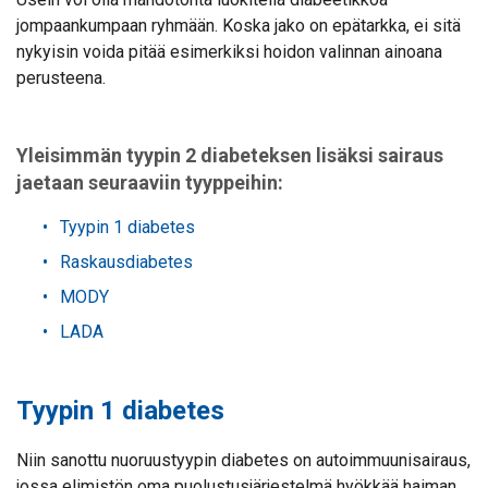
jompaankumpaan ryhmään. Koska jako on epätarkka, ei sitä
nykyisin voida pitää esimerkiksi hoidon valinnan ainoana
perusteena.
Yleisimmän tyypin 2 diabeteksen lisäksi sairaus
jaetaan seuraaviin tyyppeihin:
Tyypin 1 diabetes
Raskausdiabetes
MODY
LADA
Tyypin 1 diabetes
Niin sanottu nuoruustyypin diabetes on autoimmuunisairaus,
jossa elimistön oma puolustusjärjestelmä hyökkää haiman