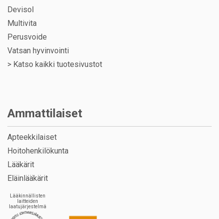
Devisol
Multivita
Perusvoide
Vatsan hyvinvointi
>
Katso kaikki tuotesivustot
Ammattilaiset
Apteekkilaiset
Hoitohenkilökunta
Lääkärit
Eläinlääkärit
Lääkinnällisten
laitteiden
laatujärjestelmä