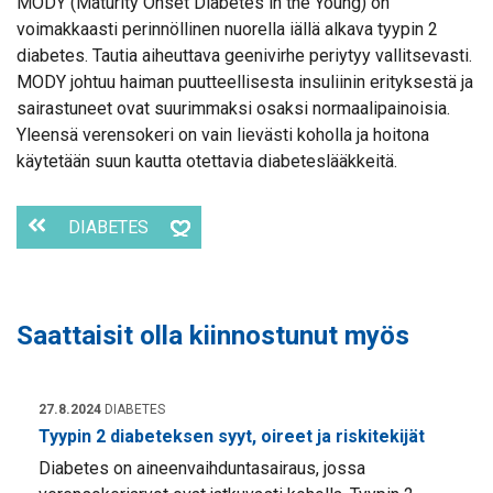
MODY (Maturity Onset Diabetes in the Young) on
voimakkaasti perinnöllinen nuorella iällä alkava tyypin 2
diabetes. Tautia aiheuttava geenivirhe periytyy vallitsevasti.
MODY johtuu haiman puutteellisesta insuliinin erityksestä ja
sairastuneet ovat suurimmaksi osaksi normaalipainoisia.
Yleensä verensokeri on vain lievästi koholla ja hoitona
käytetään suun kautta otettavia diabeteslääkkeitä.
DIABETES
Saattaisit olla kiinnostunut myös
27.8.2024
DIABETES
Tyypin 2 diabeteksen syyt, oireet ja riskitekijät
Diabetes on aineenvaihduntasairaus, jossa