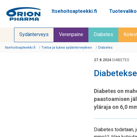
Itsehoitoapteekki.fi
Tuotevalik
Siirry sisältöön
Sydänterveys
Verenpaine
Diabetes
Kolest
Itsehoitoapteekki.fi
Tietoa ja tukea sydänterveyteen
Diabetes
27.8.2024
DIABETES
Diabetekse
Diabetes on mahd
paastoamisen jäl
yläraja on 6,0 mm
Diabetes todetaan, j
mmol/l, tilaa kutsut