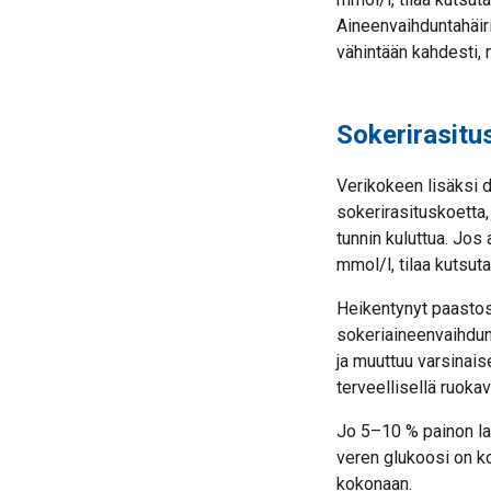
Aineenvaihduntahäir
vähintään kahdesti, m
Sokerirasitu
Verikokeen lisäksi 
sokerirasituskoetta
tunnin kuluttua. Jos
mmol/l, tilaa kutsu
Heikentynyt paastoso
sokeriaineenvaihdun
ja muuttuu varsinais
terveellisellä ruoka
Jo 5–10 % painon las
veren glukoosi on ko
kokonaan.