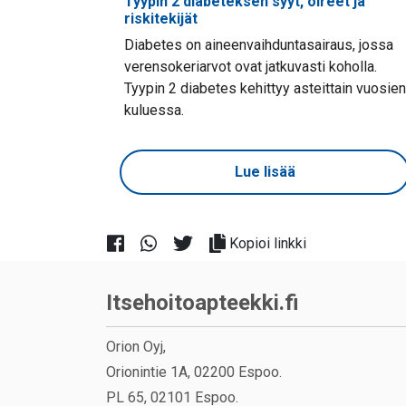
Tyypin 2 diabeteksen syyt, oireet ja
riskitekijät
Diabetes on aineenvaihduntasairaus, jossa
verensokeriarvot ovat jatkuvasti koholla.
Tyypin 2 diabetes kehittyy asteittain vuosien
kuluessa.
Lue lisää
Kopioi linkki
Itsehoitoapteekki.fi
Orion Oyj,
Orionintie 1A, 02200 Espoo.
PL 65, 02101 Espoo.