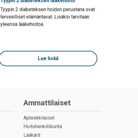
Tyypin 2 diabeteksen lääkehoito
Tyypin 2 diabeteksen hoidon perustana ovat
terveelliset elämäntavat. Lisäksi tarvitaan
yleensä lääkehoitoa.
Lue lisää
Ammattilaiset
Apteekkilaiset
Hoitohenkilökunta
Lääkärit