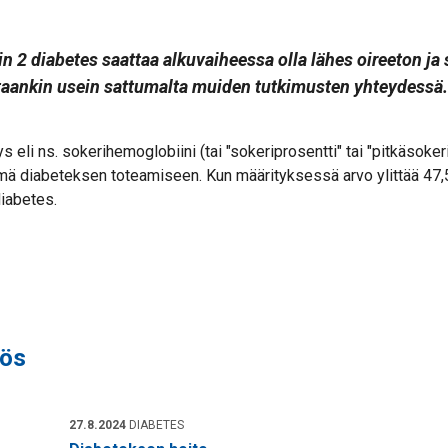
n 2 diabetes saattaa alkuvaiheessa olla lähes oireeton ja 
taankin usein sattumalta muiden tutkimusten yhteydessä.
ys eli ns. sokerihemoglobiini (tai "sokeriprosentti" tai "pitkäsoker
ä diabeteksen toteamiseen. Kun määrityksessä arvo ylittää 47,
diabetes.
yös
27.8.2024
DIABETES