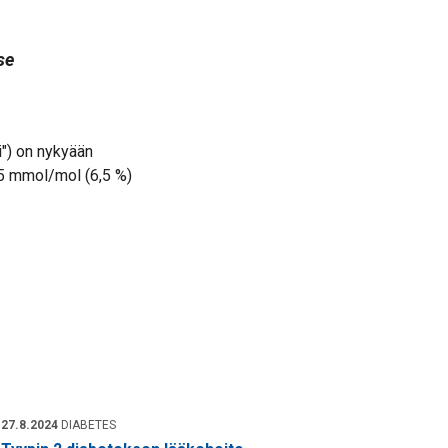
se
i") on nykyään
5 mmol/mol (6,5 %)
27.8.2024
DIABETES