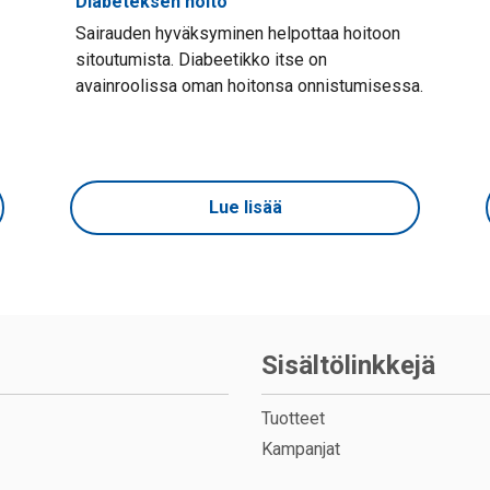
Diabeteksen hoito
Sairauden hyväksyminen helpottaa hoitoon
sitoutumista. Diabeetikko itse on
avainroolissa oman hoitonsa onnistumisessa.
Lue lisää
Sisältölinkkejä
Tuotteet
Kampanjat