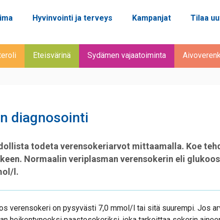
oima
Hyvinvointi ja terveys
Kampanjat
Tilaa uu
eroli
Eteisvärinä
Sydämen vajaatoiminta
Aivoverenki
n diagnosointi
ollista todeta verensokeriarvot mittaamalla. Koe teh
keen. Normaalin veriplasman verensokerin eli glukoos
ol/l.
os verensokeri on pysyvästi 7,0 mmol/l tai sitä suurempi. Jos arv
aan heikentyneeksi paastosokeriksi, joka tarkoittaa sokerin ainee