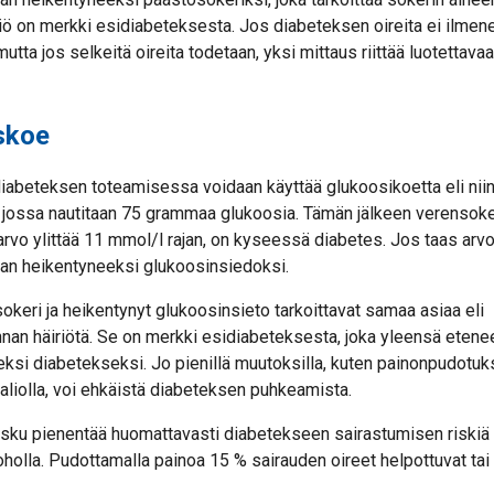
iö on merkki esidiabeteksesta. Jos diabeteksen oireita ei ilmen
utta jos selkeitä oireita todetaan, yksi mittaus riittää luotettava
skoe
diabeteksen toteamisessa voidaan käyttää glukoosikoetta eli nii
, jossa nautitaan 75 grammaa glukoosia. Tämän jälkeen verensoke
 arvo ylittää 11 mmol/l rajan, on kyseessä diabetes. Jos taas arv
taan heikentyneeksi glukoosinsiedoksi.
keri ja heikentynyt glukoosinsieto tarkoittavat samaa asiaa eli
nan häiriötä. Se on merkki esidiabeteksesta, joka yleensä eten
eksi diabetekseksi. Jo pienillä muutoksilla, kuten painonpudotuksel
valiolla, voi ehkäistä diabeteksen puhkeamista.
ku pienentää huomattavasti diabetekseen sairastumisen riskiä hen
holla. Pudottamalla painoa 15 % sairauden oireet helpottuvat tai 