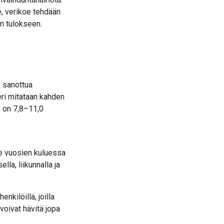
e, verikoe tehdään
an tulokseen.
n sanottua
ri mitataan kahden
o on 7,8–11,0
ee vuosien kuluessa
la, liikunnalla ja
kilöillä, joilla
voivat hävitä jopa