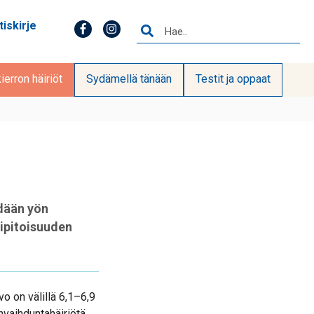
tiskirje
erron häiriöt
Sydämellä tänään
Testit ja oppaat
dään yön
ipitoisuuden
o on välillä 6,1–6,9
nvaihduntahäiriötä.