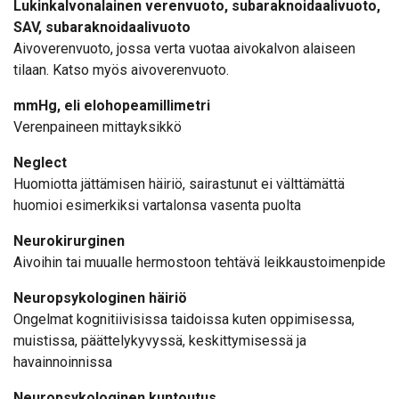
Lukinkalvonalainen verenvuoto, subaraknoidaalivuoto,
SAV, subaraknoidaalivuoto
Aivoverenvuoto, jossa verta vuotaa aivokalvon alaiseen
tilaan. Katso myös aivoverenvuoto.
mmHg, eli elohopeamillimetri
Verenpaineen mittayksikkö
Neglect
Huomiotta jättämisen häiriö, sairastunut ei välttämättä
huomioi esimerkiksi vartalonsa vasenta puolta
Neurokirurginen
Aivoihin tai muualle hermostoon tehtävä leikkaustoimenpide
Neuropsykologinen häiriö
Ongelmat kognitiivisissa taidoissa kuten oppimisessa,
muistissa, päättelykyvyssä, keskittymisessä ja
havainnoinnissa
Neuropsykologinen kuntoutus