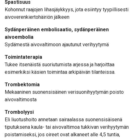
Spastisuus
Kohonnut raajojen lihasjäykkyys, jota esiintyy tyypillisesti
aivoverenkiertohäiriön jälkeen
Sydänperäinen embolisaatio, sydänperäinen
aivoembolia
Sydämestä aivovaltimoon ajautunut verihyytymä
Toimintaterapia
Tukee itsenäistä suoriutumista arjessa ja harjoittaa
esimerkiksi käsien toimintaa arkipäivän tilanteissa.
Trombektomia
Mekaaninen suonensisäinen verisuonihyytymän poisto
aivovaltimosta
Trombolyysi
Eli liuotushoito annetaan sairaalassa suonensisäisenä
tiputuksena kaula- tai aivovaltimoa tukkivan verihyytymän
poistamiseksi, jos oireet ovat alkaneet alle 4,5 tuntia,