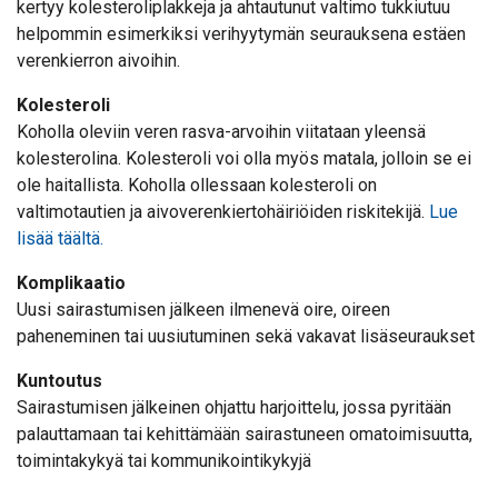
kertyy kolesteroliplakkeja ja ahtautunut valtimo tukkiutuu
helpommin esimerkiksi verihyytymän seurauksena estäen
verenkierron aivoihin.
Kolesteroli
Koholla oleviin veren rasva-arvoihin viitataan yleensä
kolesterolina. Kolesteroli voi olla myös matala, jolloin se ei
ole haitallista. Koholla ollessaan kolesteroli on
valtimotautien ja aivoverenkiertohäiriöiden riskitekijä.
Lue
lisää täältä.
Komplikaatio
Uusi sairastumisen jälkeen ilmenevä oire, oireen
paheneminen tai uusiutuminen sekä vakavat lisäseuraukset
Kuntoutus
Sairastumisen jälkeinen ohjattu harjoittelu, jossa pyritään
palauttamaan tai kehittämään sairastuneen omatoimisuutta,
toimintakykyä tai kommunikointikykyjä