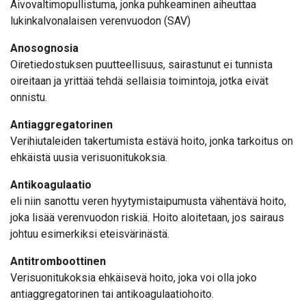
Aivovaltimopullistuma, jonka puhkeaminen aiheuttaa
lukinkalvonalaisen verenvuodon (SAV)
Anosognosia
Oiretiedostuksen puutteellisuus, sairastunut ei tunnista
oireitaan ja yrittää tehdä sellaisia toimintoja, jotka eivät
onnistu.
Antiaggregatorinen
Verihiutaleiden takertumista estävä hoito, jonka tarkoitus on
ehkäistä uusia verisuonitukoksia.
Antikoagulaatio
eli niin sanottu veren hyytymistaipumusta vähentävä hoito,
joka lisää verenvuodon riskiä. Hoito aloitetaan, jos sairaus
johtuu esimerkiksi eteisvärinästä.
Antitromboottinen
Verisuonitukoksia ehkäisevä hoito, joka voi olla joko
antiaggregatorinen tai antikoagulaatiohoito.