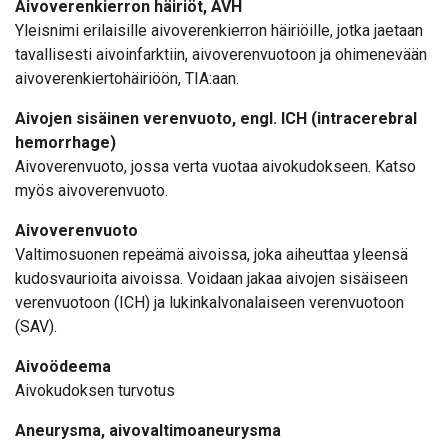
Aivoverenkierron häiriöt, AVH
Yleisnimi erilaisille aivoverenkierron häiriöille, jotka jaetaan
tavallisesti aivoinfarktiin, aivoverenvuotoon ja ohimenevään
aivoverenkiertohäiriöön, TIA:aan.
Aivojen sisäinen verenvuoto, engl. ICH (intracerebral
hemorrhage)
Aivoverenvuoto, jossa verta vuotaa aivokudokseen. Katso
myös aivoverenvuoto.
Aivoverenvuoto
Valtimosuonen repeämä aivoissa, joka aiheuttaa yleensä
kudosvaurioita aivoissa. Voidaan jakaa aivojen sisäiseen
verenvuotoon (ICH) ja lukinkalvonalaiseen verenvuotoon
(SAV).
Aivoödeema
Aivokudoksen turvotus
Aneurysma, aivovaltimoaneurysma