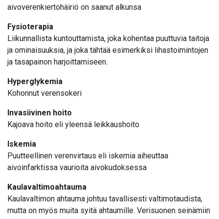
aivoverenkiertohäiriö on saanut alkunsa
Fysioterapia
Liikunnallista kuntouttamista, joka kohentaa puuttuvia taitoja
ja ominaisuuksia, ja joka tähtää esimerkiksi lihastoimintojen
ja tasapainon harjoittamiseen.
Hyperglykemia
Kohonnut verensokeri
Invasiivinen hoito
Kajoava hoito eli yleensä leikkaushoito
Iskemia
Puutteellinen verenvirtaus eli iskemia aiheuttaa
aivoinfarktissa vaurioita aivokudoksessa
Kaulavaltimoahtauma
Kaulavaltimon ahtauma johtuu tavallisesti valtimotaudista,
mutta on myös muita syitä ahtaumille. Verisuonen seinämiin