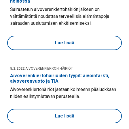
hoidossa
Sairastetun aivoverenkiertohäiriön jälkeen on
välttämätöntä noudattaa terveellisiä elämäntapoja
sairauden uusiutumisen ehkäisemiseksi.
Lue lisää
5.2.2022
AIVOVERENKIERRON HÄIRIÖT
Aivoverenkiertohäiriöiden tyypit: aivoinfarkti,
aivoverenvuoto ja TIA
Aivoverenkiertohäiriöt jaetaan kolmeenn pääluokkaan
niiden esiintymistavan perusteella.
Lue lisää