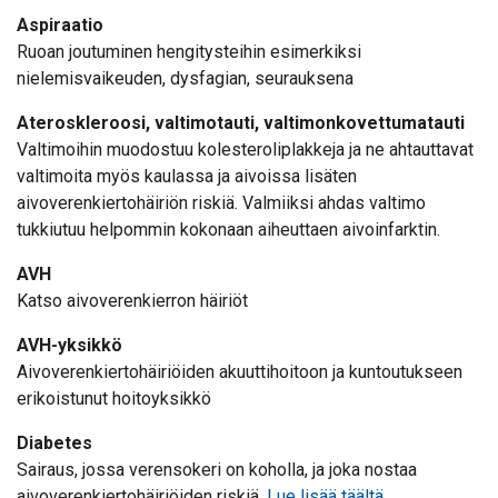
Aspiraatio
Ruoan joutuminen hengitysteihin esimerkiksi
nielemisvaikeuden, dysfagian, seurauksena
Ateroskleroosi, valtimotauti, valtimonkovettumatauti
Valtimoihin muodostuu kolesteroliplakkeja ja ne ahtauttavat
valtimoita myös kaulassa ja aivoissa lisäten
aivoverenkiertohäiriön riskiä. Valmiiksi ahdas valtimo
tukkiutuu helpommin kokonaan aiheuttaen aivoinfarktin.
AVH
Katso aivoverenkierron häiriöt
AVH-yksikkö
Aivoverenkiertohäiriöiden akuuttihoitoon ja kuntoutukseen
erikoistunut hoitoyksikkö
Diabetes
Sairaus, jossa verensokeri on koholla, ja joka nostaa
aivoverenkiertohäiriöiden riskiä.
Lue lisää täältä
.