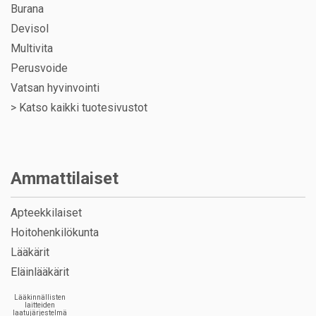
Burana
Devisol
Multivita
Perusvoide
Vatsan hyvinvointi
>
Katso kaikki tuotesivustot
Ammattilaiset
Apteekkilaiset
Hoitohenkilökunta
Lääkärit
Eläinlääkärit
Lääkinnällisten
laitteiden
laatujärjestelmä