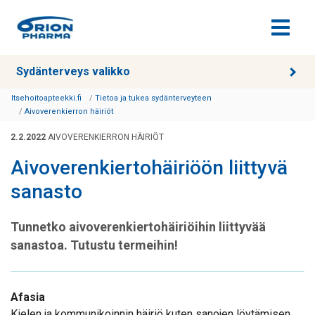
Siirry sisältöön
Sydänterveys valikko
Itsehoitoapteekki.fi
Tietoa ja tukea sydänterveyteen
Aivoverenkierron häiriöt
2.2.2022
AIVOVERENKIERRON HÄIRIÖT
Aivoverenkiertohäiriöön liittyvä
sanasto
Tunnetko aivoverenkiertohäiriöihin liittyvää
sanastoa. Tutustu termeihin!
Afasia
Kielen ja kommunikoinnin häiriö kuten sanojen löytämisen