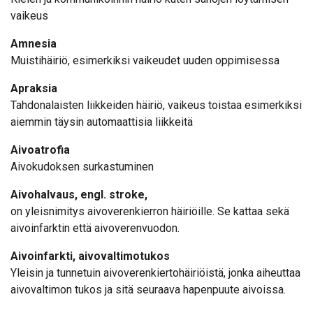
vaikeus
Amnesia
Muistihäiriö, esimerkiksi vaikeudet uuden oppimisessa
Apraksia
Tahdonalaisten liikkeiden häiriö, vaikeus toistaa esimerkiksi
aiemmin täysin automaattisia liikkeitä
Aivoatrofia
Aivokudoksen surkastuminen
Aivohalvaus, engl. stroke,
on yleisnimitys aivoverenkierron häiriöille. Se kattaa sekä
aivoinfarktin että aivoverenvuodon.
Aivoinfarkti, aivovaltimotukos
Yleisin ja tunnetuin aivoverenkiertohäiriöistä, jonka aiheuttaa
aivovaltimon tukos ja sitä seuraava hapenpuute aivoissa.