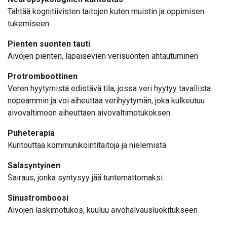
Tähtää kognitiivisten taitojen kuten muistin ja oppimisen
tukemiseen
Pienten suonten tauti
Aivojen pienten, läpäisevien verisuonten ahtautuminen
Protromboottinen
Veren hyytymistä edistävä tila, jossa veri hyytyy tavallista
nopeammin ja voi aiheuttaa verihyytymän, joka kulkeutuu
aivovaltimoon aiheuttaen aivovaltimotukoksen.
Puheterapia
Kuntouttaa kommunikointitaitoja ja nielemistä
Salasyntyinen
Sairaus, jonka syntysyy jää tuntemattomaksi.
Sinustromboosi
Aivojen laskimotukos, kuuluu aivohalvausluokitukseen