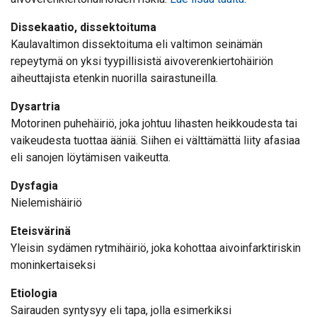
Dissekaatio, dissektoituma
Kaulavaltimon dissektoituma eli valtimon seinämän
repeytymä on yksi tyypillisistä aivoverenkiertohäiriön
aiheuttajista etenkin nuorilla sairastuneilla.
Dysartria
Motorinen puhehäiriö, joka johtuu lihasten heikkoudesta tai
vaikeudesta tuottaa ääniä. Siihen ei välttämättä liity afasiaa
eli sanojen löytämisen vaikeutta.
Dysfagia
Nielemishäiriö
Eteisvärinä
Yleisin sydämen rytmihäiriö, joka kohottaa aivoinfarktiriskin
moninkertaiseksi
Etiologia
Sairauden syntysyy eli tapa, jolla esimerkiksi