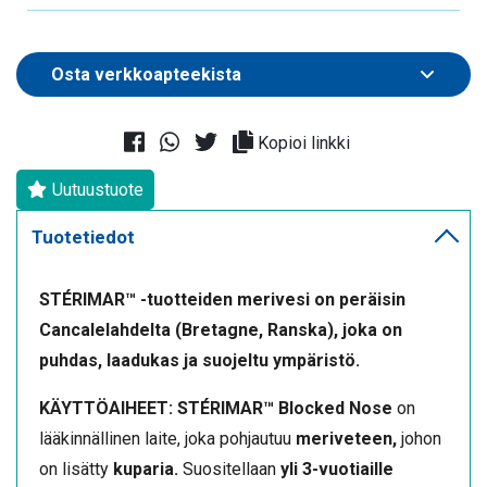
Kopioi linkki
Uutuustuote
Tuotetiedot
STÉRIMAR™ -tuotteiden merivesi on peräisin
Cancalelahdelta (Bretagne, Ranska), joka on
puhdas, laadukas ja suojeltu ympäristö.
KÄYTTÖAIHEET: STÉRIMAR™ Blocked Nose
on
lääkinnällinen laite, joka pohjautuu
meriveteen,
johon
on lisätty
kuparia.
Suositellaan
yli 3-vuotiaille