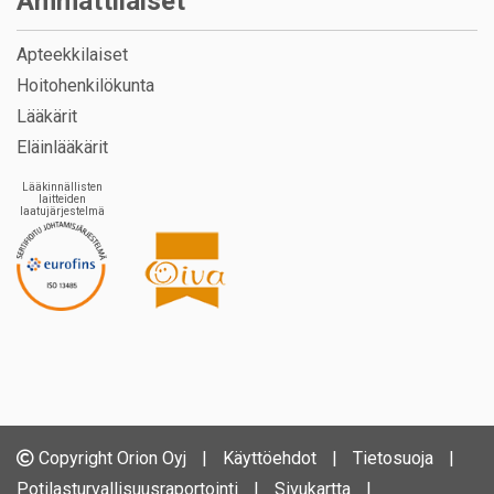
Ammattilaiset
Apteekkilaiset
Hoitohenkilökunta
Lääkärit
Eläinlääkärit
Lääkinnällisten
laitteiden
laatujärjestelmä
Copyright Orion Oyj
|
Käyttöehdot
|
Tietosuoja
|
Potilasturvallisuusraportointi
|
Sivukartta
|