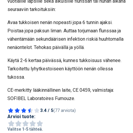
vuotiaille lapsille sekä aikuisille flunssan tai nuhan aikana
seuraaviin tarkoituksiin:
Avaa tukkoisen nenän nopeasti jopa 6 tunnin ajaksi.
Poistaa jopa paksun liman. Auttaa torjumaan flunssaa ja
vähentämään sekundäärisen infektion riskiä huuhtomalla
nenäontelot. Tehokas päivällä ja yöllä.
Käytä 2-6 kertaa päivässä, kunnes tukkoisuus vähenee.
Tarkoitettu lyhytkestoiseen käyttöön nenän ollessa
tukossa.
CE-merkitty lääkinnällinen laite, CE 0459, valmistaja:
SOFIBEL Laboratoires Fumouze.
3.4 / 5
(77 arviota)
Arvioi tuote:
Valitse 1-5 tähteä.