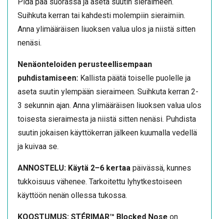
Pidä pää suorassa ja aseta suutin sieraimeen.
Suihkuta kerran tai kahdesti molempiin sieraimiin.
Anna ylimääräisen liuoksen valua ulos ja niistä sitten
nenäsi.
Nenäonteloiden perusteellisempaan
puhdistamiseen:
Kallista päätä toiselle puolelle ja
aseta suutin ylempään sieraimeen. Suihkuta kerran 2-
3 sekunnin ajan. Anna ylimääräisen liuoksen valua ulos
toisesta sieraimesta ja niistä sitten nenäsi. Puhdista
suutin jokaisen käyttökerran jälkeen kuumalla vedellä
ja kuivaa se.
ANNOSTELU: Käytä 2–6 kertaa
päivässä, kunnes
tukkoisuus vähenee. Tarkoitettu lyhytkestoiseen
käyttöön nenän ollessa tukossa.
KOOSTUMUS: STÉRIMAR™ Blocked Nose
on