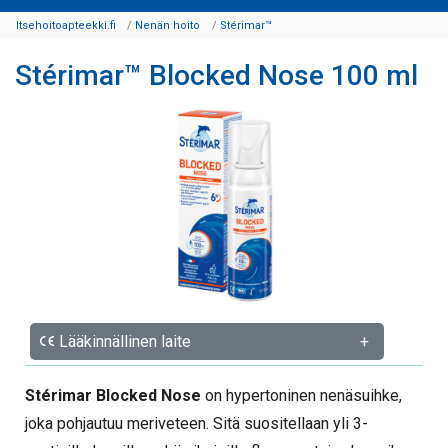
Itsehoitoapteekki.fi
Nenän hoito
Stérimar™
Stérimar™ Blocked Nose 100 ml
Lääkinnällinen laite
+
Stérimar Blocked Nose
on hypertoninen nenäsuihke,
joka pohjautuu meriveteen. Sitä suositellaan yli 3-