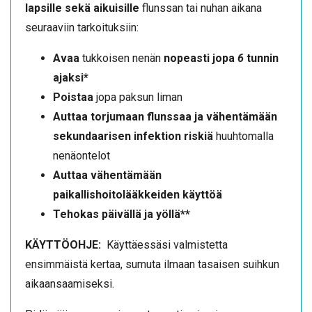
lapsille sekä aikuisille
flunssan tai nuhan aikana
seuraaviin tarkoituksiin:
Avaa
tukkoisen nenän
nopeasti jopa
6
tunnin
ajaksi*
Poistaa
jopa paksun liman
Auttaa torjumaan flunssaa ja vähentämään
sekundaarisen infektion riskiä
huuhtomalla
nenäontelot
Auttaa vähentämään
paikallishoitolääkkeiden käyttöä
Tehokas päivällä ja yöllä**
KÄYTTÖOHJE:
Käyttäessäsi valmistetta
ensimmäistä kertaa, sumuta ilmaan tasaisen suihkun
aikaansaamiseksi.