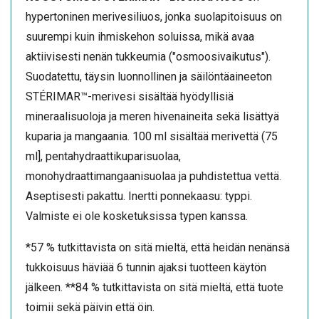
hypertoninen merivesiliuos, jonka suolapitoisuus on
suurempi kuin ihmiskehon soluissa, mikä avaa
aktiivisesti nenän tukkeumia ("osmoosivaikutus").
Suodatettu, täysin luonnollinen ja säilöntäaineeton
STÉRIMAR™-merivesi sisältää hyödyllisiä
mineraalisuoloja ja meren hivenaineita sekä lisättyä
kuparia ja mangaania. 100 ml sisältää merivettä (75
ml], pentahydraattikuparisuolaa,
monohydraattimangaanisuolaa ja puhdistettua vettä.
Aseptisesti pakattu. Inertti ponnekaasu: typpi.
Valmiste ei ole kosketuksissa typen kanssa.
*57 % tutkittavista on sitä mieltä, että heidän nenänsä
tukkoisuus häviää 6 tunnin ajaksi tuotteen käytön
jälkeen. **84 % tutkittavista on sitä mieltä, että tuote
toimii sekä päivin että öin.