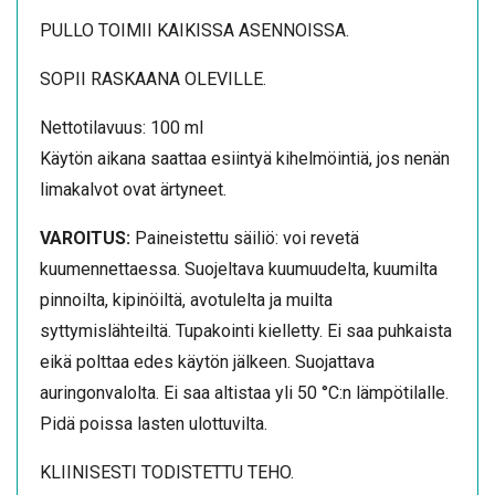
PULLO TOIMII KAIKISSA ASENNOISSA.
SOPII RASKAANA OLEVILLE.
Nettotilavuus: 100 ml
Käytön aikana saattaa esiintyä kihelmöintiä, jos nenän
limakalvot ovat ärtyneet.
VAROITUS:
Paineistettu säiliö: voi revetä
kuumennettaessa. Suojeltava kuumuudelta, kuumilta
pinnoilta, kipinöiltä, avotulelta ja muilta
syttymislähteiltä. Tupakointi kielletty. Ei saa puhkaista
eikä polttaa edes käytön jälkeen. Suojattava
auringonvalolta. Ei saa altistaa yli 50 °C:n lämpötilalle.
Pidä poissa lasten ulottuvilta.
KLIINISESTI TODISTETTU TEHO.