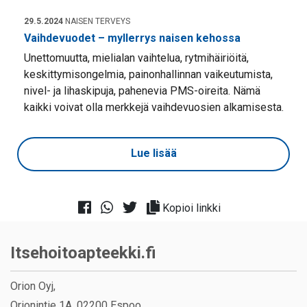
29.5.2024
NAISEN TERVEYS
Vaihdevuodet – myllerrys naisen kehossa
Unettomuutta, mielialan vaihtelua, rytmihäiriöitä,
keskittymisongelmia, painonhallinnan vaikeutumista,
nivel- ja lihaskipuja, pahenevia PMS-oireita. Nämä
kaikki voivat olla merkkejä vaihdevuosien alkamisesta.
Lue lisää
Kopioi linkki
Itsehoitoapteekki.fi
Orion Oyj,
Orionintie 1A, 02200 Espoo.