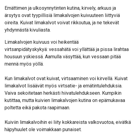
Emättimen ja ulkosynnytinten kutina, kirvely, arkuus ja
ärsytys ovat tyypillisiä limakalvojen kuivuuteen liittyviä
oireita. Kuivat limakalvot voivat rikkoutua, ja ne tekevät
yhdynnästä kivuliasta.
Limakalvojen kuivuus voi heikentää
virtsanpidätyskykyä: vessahätä voi yllättää ja pissa lirahtaa
housuun yskiessä. Aamulla väsyttää, kun vessaan pitää
mennä myös yöllä.
Kun limakalvot ovat kuivat, virtsaaminen voi kirvellä. Kuivat
limakalvot lisäävät myös virtsatie- ja emätintulehduksia.
Vaiva sekoitetaan herkästi hiivatulehdukseen. Kumpikin
kutittaa, mutta kuivien limakalvojen kutina on epämukavaa
poltetta eikä pakota raapimaan.
Kuiviin limakalvoihin ei liity kokkareista valkovuotoa, eivätkä
häpyhuulet ole voimakkaan punaiset.