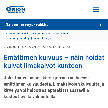
Siirry sisältöön
Naisen terveys -valikko
Itsehoitoapteekki.fi
Naisen terveys ja hyvinvointi
Tietoa ja vinkkejä | Naisen terveys
3.5.2025
TIETOA JA VINKKEJÄ | NAISEN TERVEYS
Emättimen kuivuus – näin hoidat
kuivat limakalvot kuntoon
Joka toinen nainen kärsii jossain vaiheessa
emättimen kuivuudesta. Limakalvojen kuivuutta ja
kirvelyä voi helpottaa apteekista saatavilla
kosteuttavilla valmisteilla.