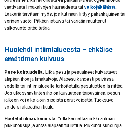
olla esimerkiksi atrofiasta eli paikallista estrogeenihoitoa
vaativasta limakalvojen hauraudesta tai
valkojäkälästä
.
Lääkäriä tarvitaan myös, jos kutinaan liittyy pahanhajuinen tai
verinen vuoto. Pitkään jatkuva tai väriään muuttanut
valkovuoto pitää tutkia.
Huolehdi intiimialueesta – ehkäise
emättimen kuivuus
Pese kohtuudella.
Liika pesu ja pesuaineet kuivattavat
alapään ihoa ja limakalvoja. Alapesu kahdesti päivässä
vedellä
tai intiimialueelle tarkoitetulla pesutuotteella
riittää.
Jos ulkosynnytinten iho on kuivuuteen taipuvainen, pesun
jälkeen voi aika ajoin sipaista perusvoidetta. Tuoksuva
voide ei alapäähän kuulu.
Huolehdi ilmastoinnista.
Yöllä kannattaa nukkua ilman
pikkuhousuja ja antaa alapään tuulettua. Pikkuhousunsuojia