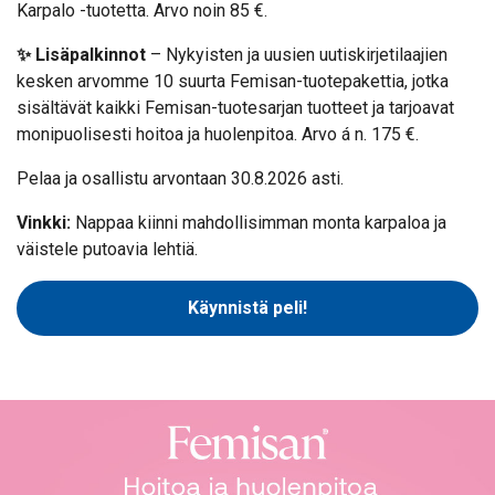
Karpalo -tuotetta. Arvo noin 85 €.
✨ Lisäpalkinnot
– Nykyisten ja uusien uutiskirjetilaajien
kesken arvomme 10 suurta Femisan-tuotepakettia, jotka
sisältävät kaikki Femisan-tuotesarjan tuotteet ja tarjoavat
monipuolisesti hoitoa ja huolenpitoa. Arvo á n. 175 €.
Pelaa ja osallistu arvontaan 30.8.2026 asti.
Vinkki:
Nappaa kiinni mahdollisimman monta karpaloa ja
väistele putoavia lehtiä.
Käynnistä peli!