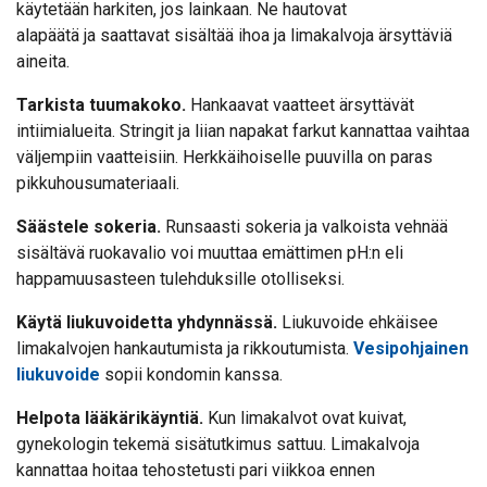
käytetään harkiten, jos lainkaan. Ne hautovat
alapäätä ja saattavat sisältää ihoa ja limakalvoja ärsyttäviä
aineita.
Tarkista tuumakoko.
Hankaavat vaatteet ärsyttävät
intiimialueita. Stringit ja liian napakat farkut kannattaa vaihtaa
väljempiin vaatteisiin. Herkkäihoiselle puuvilla on paras
pikkuhousumateriaali.
Säästele sokeria.
Runsaasti sokeria ja valkoista vehnää
sisältävä ruokavalio voi muuttaa emättimen pH:n eli
happamuusasteen tulehduksille otolliseksi.
Käytä liukuvoidetta yhdynnässä.
Liukuvoide ehkäisee
limakalvojen hankautumista ja rikkoutumista.
Vesipohjainen
liukuvoide
sopii kondomin kanssa.
Helpota lääkärikäyntiä.
Kun limakalvot ovat kuivat,
gynekologin tekemä sisätutkimus sattuu. Limakalvoja
kannattaa hoitaa tehostetusti pari viikkoa ennen