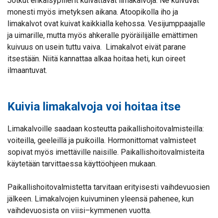
Jotkut ehkäisypillerit kuivattavat limakalvoja. Ne kuivuvat
monesti myös imetyksen aikana. Atoopikolla iho ja
limakalvot ovat kuivat kaikkialla kehossa. Vesijumppaajalle
ja uimarille, mutta myös ahkeralle pyöräilijälle emättimen
kuivuus on usein tuttu vaiva. Limakalvot eivät parane
itsestään. Niitä kannattaa alkaa hoitaa heti, kun oireet
ilmaantuvat.
Kuivia limakalvoja voi hoitaa itse
Limakalvoille saadaan kosteutta paikallishoitovalmisteilla:
voiteilla, geeleillä ja puikoilla. Hormonittomat valmisteet
sopivat myös imettäville naisille. Paikallishoitovalmisteita
käytetään tarvittaessa käyttöohjeen mukaan.
Paikallishoitovalmistetta tarvitaan erityisesti vaihdevuosien
jälkeen. Limakalvojen kuivuminen yleensä pahenee, kun
vaihdevuosista on viisi–kymmenen vuotta.