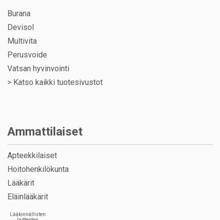
Burana
Devisol
Multivita
Perusvoide
Vatsan hyvinvointi
>
Katso kaikki tuotesivustot
Ammattilaiset
Apteekkilaiset
Hoitohenkilökunta
Lääkärit
Eläinlääkärit
Lääkinnällisten
laitteiden