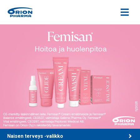
Siirry sisältöön
Naisen terveys -valikko