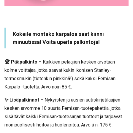
Kokeile montako karpaloa saat kiinni
minuutissa! Voita upeita palkintoja!
🏆 Pääpalkinto
– Kaikkien pelaajien kesken arvotaan
kolme voittajaa, jotka saavat kukin ikonisen Stanley-
termosmukin (tietenkin pinkkinä!) sekä kaksi Femisan
Karpalo -tuotetta. Arvo noin 85 €.
✨ Lisäpalkinnot
– Nykyisten ja uusien uutiskirjetilaajien
kesken arvomme 10 suurta Femisan-tuotepakettia, jotka
sisältävät kaikki Femisan-tuotesarjan tuotteet ja tarjoavat
monipuolisesti hoitoa ja huolenpitoa. Arvo á n. 175 €.