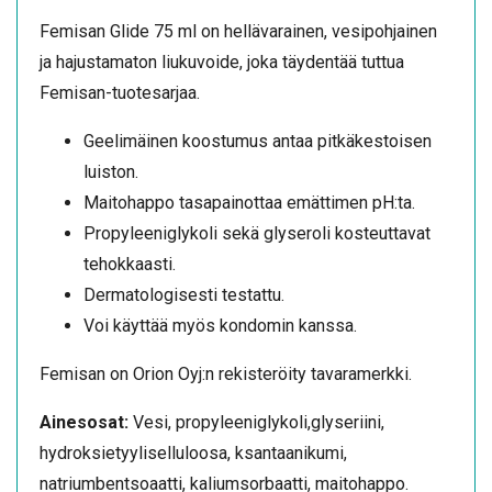
Femisan Glide 75 ml on hellävarainen, vesipohjainen
ja hajustamaton liukuvoide, joka täydentää tuttua
Femisan-tuotesarjaa.
Geelimäinen koostumus antaa pitkäkestoisen
luiston.
Maitohappo tasapainottaa emättimen pH:ta.
Propyleeniglykoli sekä glyseroli kosteuttavat
tehokkaasti.
Dermatologisesti testattu.
Voi käyttää myös kondomin kanssa.
Femisan on Orion Oyj:n rekisteröity tavaramerkki.
Ainesosat:
Vesi, propyleeniglykoli,glyseriini,
hydroksietyyliselluloosa, ksantaanikumi,
natriumbentsoaatti, kaliumsorbaatti, maitohappo.