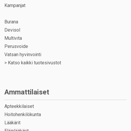
Kampanjat
Burana
Devisol
Multivita
Perusvoide
Vatsan hyvinvointi
>
Katso kaikki tuotesivustot
Ammattilaiset
Apteekkilaiset
Hoitohenkilökunta
Lääkärit
Eläinlääkärit