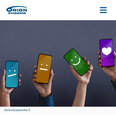
Siirry sisältöön
Itsehoitoapteekki.fi