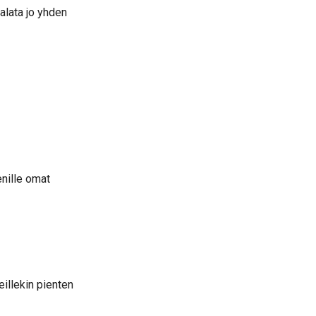
palata jo yhden
enille omat
eillekin pienten