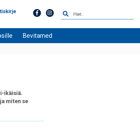
tiskirje
sille
Bevitamed
-ikäisiä.
ja miten se