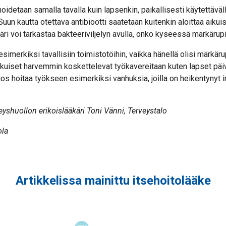
oidetaan samalla tavalla kuin lapsenkin, paikallisesti käytettäväl
 Suun kautta otettava antibiootti saatetaan kuitenkin aloittaa aiku
käri voi tarkastaa bakteeriviljelyn avulla, onko kyseessä märkärupi
imerkiksi tavallisiin toimistotöihin, vaikka hänellä olisi märkärup
 Aikuiset harvemmin koskettelevat työkavereitaan kuten lapset päi
, jos hoitaa työkseen esimerkiksi vanhuksia, joilla on heikentynyt 
veyshuollon erikoislääkäri Toni Vänni, Terveystalo
ola
Artikkelissa mainittu itsehoitolääke