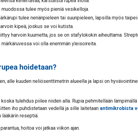
leensä kellertävää, karstaista rupea iholla.
 muodossa tulee myös pieniä vesikelloja.
märkärupi tulee nenänpieleen tai suunpieleen, lapsilla myös taipeis
arvoin kipeä, joskus se voi kutista.
ittyy harvoin kuumetta, jos se on stafylokokin aiheuttama. Strep
 märkäruvessa voi olla enemmän yleisoireita.
rupea hoidetaan?
n, alle kuuden neliösenttimetrin alueella ja lapsi on hyvävointine
a, koska tulehdus piilee niiden alla. Rupia pehmitellään lämpimällä
itten iho puhdistetaan vedellä ja sille laitetaan
antimikrobista v
 lääkärin reseptiä.
arantua, hoitoa voi jatkaa viikon ajan.