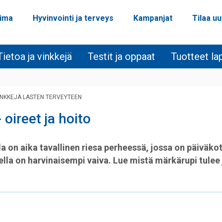
oima
Hyvinvointi ja terveys
Kampanjat
Tilaa uu
Tietoa ja vinkkejä
Testit ja oppaat
Tuotteet lap
INKKEJÄ LASTEN TERVEYTEEN
 oireet ja hoito
a on aika tavallinen riesa perheessä, jossa on päiväkoti
lla on harvinaisempi vaiva. Lue mistä märkärupi tulee 