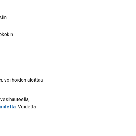
iin.
tokokin
n, voi hoidon aloittaa
 vesihauteella,
oidetta
. Voidetta