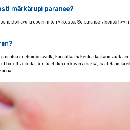
sti märkärupi paranee?
sehoidon avulla useimmiten viikossa. Se paranee yleensä hyvin, ei
riin?
 parantua itsehoidon avulla, kannattaa hakeutua lääkärin vastaanot
tibioottivoiteita. Jos tulehdus on kovin ärhäkkä, saatetaan tarvi
kuuria.