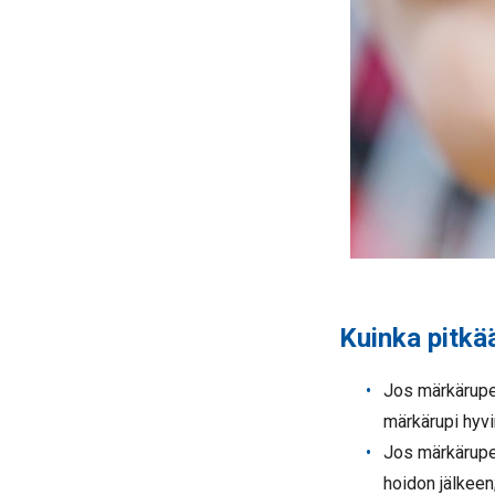
Kuinka pitkä
Jos märkärupea
märkärupi hyvi
Jos märkärupea
hoidon jälkeen;