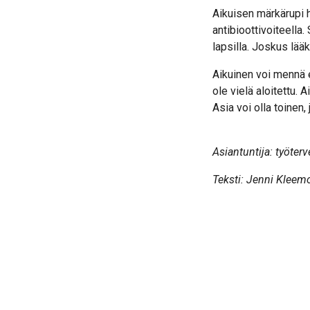
Aikuisen märkärupi h
antibioottivoiteella.
lapsilla. Joskus lää
Aikuinen voi mennä es
ole vielä aloitettu.
Asia voi olla toinen
Asiantuntija: työter
Teksti: Jenni Kleem