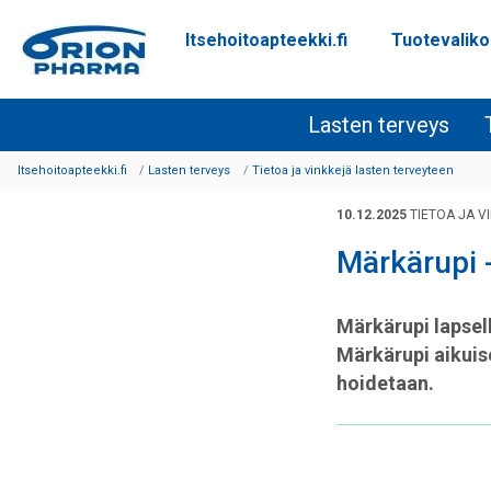
Itsehoitoapteekki.fi
Tuotevalik
Siirry sisältöön
Lasten terveys
Itsehoitoapteekki.fi
Lasten terveys
Tietoa ja vinkkejä lasten terveyteen
10.12.2025
TIETOA JA V
Märkärupi -
Märkärupi lapsell
Märkärupi aikuise
hoidetaan.