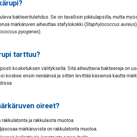
kärupi?
tuleva bakteeritulehdus. Se on tavallisin pikkulapsilla, mutta myös
ensä märkäruven aiheuttaa stafylokokki (
Staphylococcus aureus
tococcus pyogenes
).
upi tarttuu?
lposti kosketuksen välityksellä. Sitä aiheuttavia bakteereja on us
lapsi koskee ensin nenäänsä ja sitten levittää käsiensä kautta mär
dissa.
ärkäruven oireet?
rakkulatonta ja rakkulaista muotoa.
ljäsosaa märkäruvista on rakkulatonta muotoa.