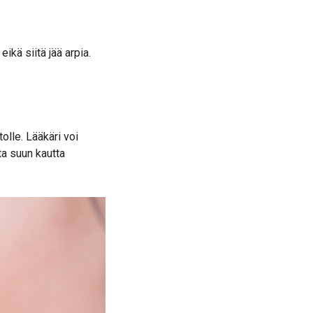
kä siitä jää arpia.
olle. Lääkäri voi
ta suun kautta