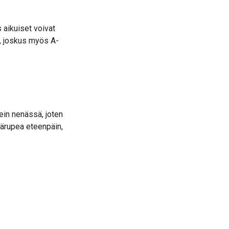
 aikuiset voivat
), joskus myös A-
ein nenässä, joten
kärupea eteenpäin,