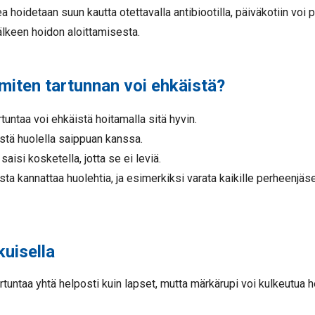
 hoidetaan suun kautta otettavalla antibiootilla, päiväkotiin voi 
lkeen hoidon aloittamisesta.
miten tartunnan voi ehkäistä?
tuntaa voi ehkäistä hoitamalla sitä hyvin.
stä huolella saippuan kanssa.
aisi kosketella, jotta se ei leviä.
ta kannattaa huolehtia, ja esimerkiksi varata kaikille perheenjäs
kuisella
artuntaa yhtä helposti kuin lapset, mutta märkärupi voi kulkeutua h