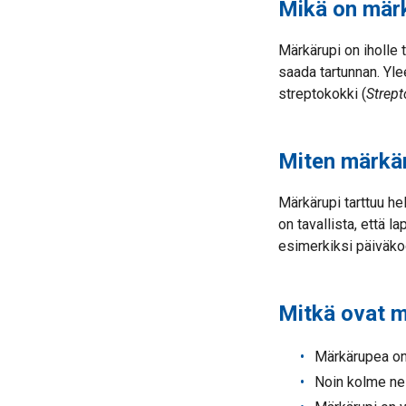
Mikä on mär
Märkärupi on iholle 
saada tartunnan. Yle
streptokokki (
Strep
Miten märkär
Märkärupi tarttuu he
on tavallista, että 
esimerkiksi päiväko
Mitkä ovat m
Märkärupea on 
Noin kolme ne