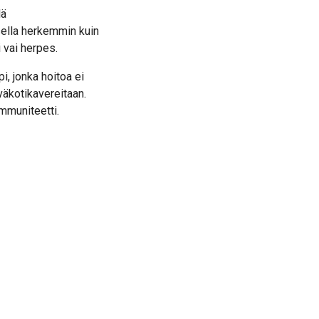
lä
isella herkemmin kuin
 vai herpes.
i, jonka hoitoa ei
väkotikavereitaan.
immuniteetti.