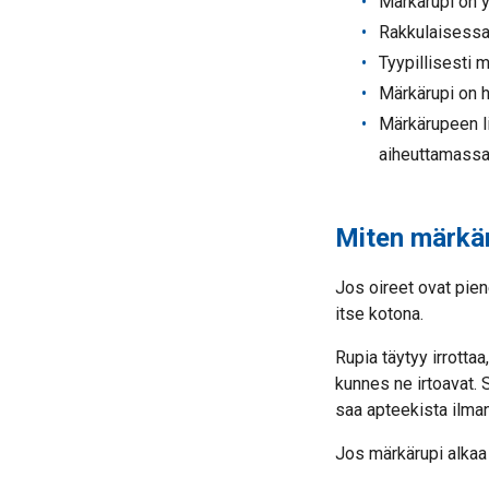
Märkärupi on y
Rakkulaisessa
Tyypillisesti 
Märkärupi on h
Märkärupeen li
aiheuttamassa
Miten märkä
Jos oireet ovat piene
itse kotona.
Rupia täytyy irrotta
kunnes ne irtoavat. S
saa apteekista ilman
Jos märkärupi alkaa p