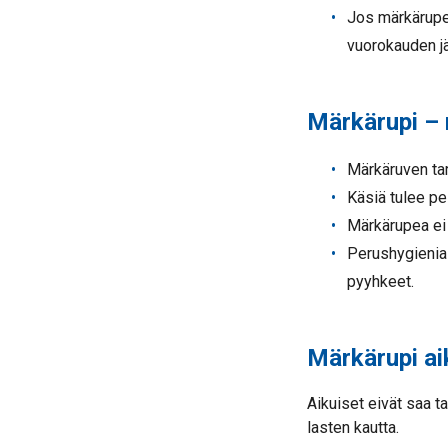
Jos märkärupea
vuorokauden jä
Märkärupi – 
Märkäruven tar
Käsiä tulee pe
Märkärupea ei s
Perushygienias
pyyhkeet.
Märkärupi ai
Aikuiset eivät saa t
lasten kautta.