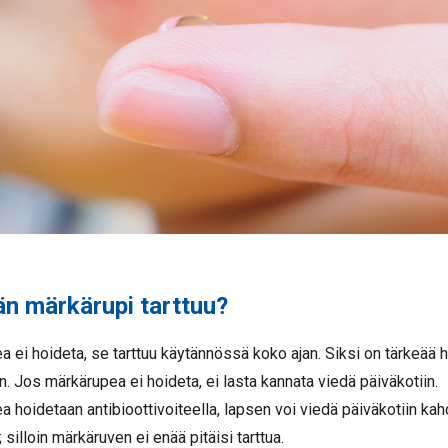
än märkärupi tarttuu?
 ei hoideta, se tarttuu käytännössä koko ajan. Siksi on tärkeää 
n. Jos märkärupea ei hoideta, ei lasta kannata viedä päiväkotiin.
 hoidetaan antibioottivoiteella, lapsen voi viedä päiväkotiin k
 silloin märkäruven ei enää pitäisi tarttua.