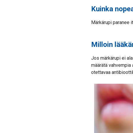
Kuinka nopea
Märkärupi paranee it
Milloin lääkä
Jos märkärupi ei ala
määrätä vahvempia an
otettavaa antibiootti