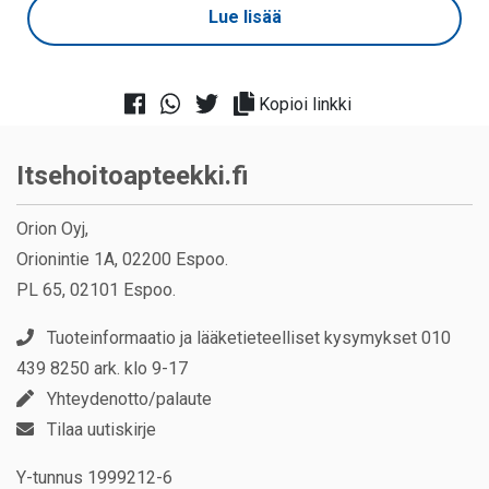
Lue lisää
Kopioi linkki
Itsehoitoapteekki.fi
Orion Oyj,
Orionintie 1A, 02200 Espoo.
PL 65, 02101 Espoo.
Tuoteinformaatio ja lääketieteelliset kysymykset 010
439 8250 ark. klo 9-17
Yhteydenotto/palaute
Tilaa uutiskirje
Y-tunnus 1999212-6