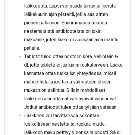
lääkkeestä. Lapsi voi saada tarran tai kerätä
lääkekuurin ajan pisteitä, joilla saa sitten
pienen palkinnon. Suurimmassa osassa
nestemäisistä antibiooteista on jokin
makuaine, joten lääke ei suinkaan aina maistu
pahalle.
Tabletit tulee ottaa nesteen kera, vähintään ½
dl, jotta tabletti ei jää kiinni ruokatorveen. Lääke
kannattaa ottaa ruokailun yhteydessä, mikäli
mahdollista ja jos tämä valmisteen ohjeen
mukaan on sallittua. Silloin mahdolliset
lääkkeen aiheuttamat vatsavaivat vähenevät.
Jotkut antibiootit tulee ottaa tyhjään vatsaan.
Lääkkeen voi tarvittaessa sekoittaa
lusikalliseen nestettä tai ruokaa, mutta
lääkkeen maku peittyy yleensä huonosti. Siksi