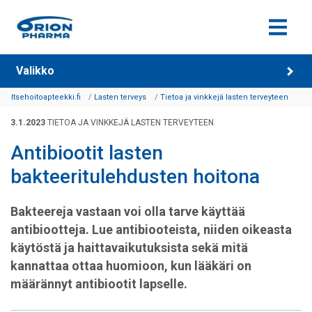
Siirry sisältöön
Valikko
Itsehoitoapteekki.fi
Lasten terveys
Tietoa ja vinkkejä lasten terveyteen
3.1.2023
TIETOA JA VINKKEJÄ LASTEN TERVEYTEEN
Antibiootit lasten
bakteeritulehdusten hoitona
Bakteereja vastaan voi olla tarve käyttää
antibiootteja. Lue antibiooteista, niiden oikeasta
käytöstä ja haittavaikutuksista sekä mitä
kannattaa ottaa huomioon, kun lääkäri on
määrännyt antibiootit lapselle.