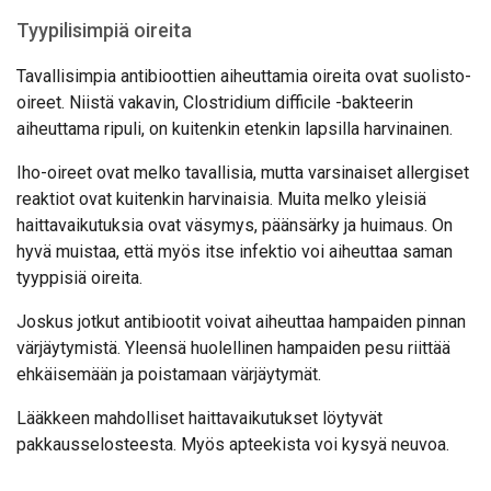
Tyypilisimpiä oireita
Tavallisimpia antibioottien aiheuttamia oireita ovat suolisto-
oireet. Niistä vakavin, Clostridium difficile -bakteerin
aiheuttama ripuli, on kuitenkin etenkin lapsilla harvinainen.
Iho-oireet ovat melko tavallisia, mutta varsinaiset allergiset
reaktiot ovat kuitenkin harvinaisia. Muita melko yleisiä
haittavaikutuksia ovat väsymys, päänsärky ja huimaus. On
hyvä muistaa, että myös itse infektio voi aiheuttaa saman
tyyppisiä oireita.
Joskus jotkut antibiootit voivat aiheuttaa hampaiden pinnan
värjäytymistä. Yleensä huolellinen hampaiden pesu riittää
ehkäisemään ja poistamaan värjäytymät.
Lääkkeen mahdolliset haittavaikutukset löytyvät
pakkausselosteesta. Myös apteekista voi kysyä neuvoa.