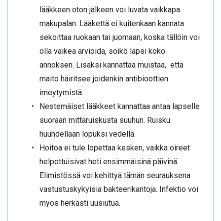
lääkkeen oton jälkeen voi luvata vaikkapa
makupalan. Lääkettä ei kuitenkaan kannata
sekoittaa ruokaan tai juomaan, koska tällöin voi
olla vaikea arvioida, söikö lapsi koko
annoksen. Lisäksi kannattaa muistaa, että
maito häiritsee joidenkin antibioottien
imeytymistä.
Nestemäiset lääkkeet kannattaa antaa lapselle
suoraan mittaruiskusta suuhun. Ruisku
huuhdellaan lopuksi vedellä.
Hoitoa ei tule lopettaa kesken, vaikka oireet
helpottuisivat heti ensimmäisinä päivinä.
Elimistössä voi kehittyä tämän seurauksena
vastustuskykyisiä bakteerikantoja. Infektio voi
myös herkästi uusiutua.