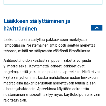
Lääkkeen säilyttäminen ja
hävittäminen
Lääke tulee aina säilyttää pakkaukseen merkityssä
lämpötilassa. Nestemäinen antibiootti saattaa menettää
tehoaan, mikäli se säilytetään väärässä lämpötilassa.
Antibioottihoidon kestosta riippuen lääkettä voi jäädä
ylimääräiseksi. Käyttämättä jääneet lääkkeet ovat
ongelmajätettä, jotka tulee palauttaa apteekkiin. Niitä ei voi
käyttää myöhemmin, koska mahdollisen uuden lääkekuurin
määrää aina lääkäri perustuen hoidettavaan tautiin ja sen
aiheuttajabakteeriin. Apteekissa käyttöön sekoitettu
nestemäinen antibiootti säilyy myös käyttökelpoisena vain
rajoitetun ajan.