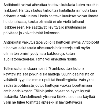
Antibiootit voivat aiheuttaa haittavaikutuksia kuten muutkin
lääkkeet. Haittavaikutus tarkoittaa haitallista ja muuta kuin
odotettua vaikutusta. Usein haittavaikutukset voivat ilmetä
hoidon alussa, koska elimistö ei ole vielä tottunut
lääkkeeseen. Ne saattavat lievittyä jo muutamassa
päivässä ja voivat hävitä kokonaan.
Antibiootin vaikutustapa voi olla haittojen syynä. Antibiootit
tuhoavat sekä tautia aiheuttavia bakteereja että myös
elimistön omia hyödyllisiä bakteereja, kuten
suolistobakteereja. Tämä voi aiheuttaa ripulia.
Tutkimusten mukaan noin 5 % antibiootteja kotona
käyttävistä saa jonkinlaisia haittoja. Suurin osa näistä on
vähäisiä, tyypillisimmin ripuli tai ihoallergioita. Vain yksi
sadasta potilaasta joutuu haittojen vuoksi lopettamaan
antibiootin käytön. Tällöin jatko-ohjeet on syytä kysyä
lääkäriltä. Mahdollisesti ylijääviä lääkkeitä ei saa käyttää
vaan ne tulee toimittaa apteekkiin hävitettäväksi.