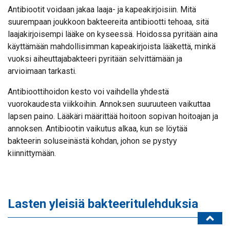
Antibiootit voidaan jakaa laaja- ja kapeakirjoisiin. Mitä
suurempaan joukkoon bakteereita antibiootti tehoaa, sitä
laajakirjoisempi lääke on kyseessä. Hoidossa pyritään aina
käyttämään mahdollisimman kapeakirjoista lääkettä, minkä
vuoksi aiheuttajabakteeri pyritään selvittämään ja
arvioimaan tarkasti.
Antibioottihoidon kesto voi vaihdella yhdestä
vuorokaudesta viikkoihin. Annoksen suuruuteen vaikuttaa
lapsen paino. Lääkäri määrittää hoitoon sopivan hoitoajan ja
annoksen. Antibiootin vaikutus alkaa, kun se löytää
bakteerin soluseinästä kohdan, johon se pystyy
kiinnittymään.
Lasten yleisiä bakteeritulehduksia