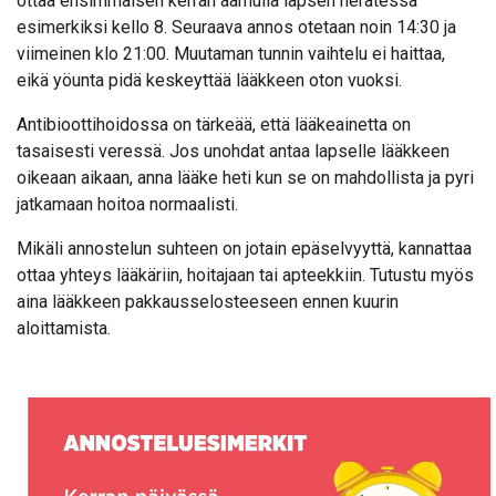
ottaa ensimmäisen kerran aamulla lapsen herätessä
esimerkiksi kello 8. Seuraava annos otetaan noin 14:30 ja
viimeinen klo 21:00. Muutaman tunnin vaihtelu ei haittaa,
eikä yöunta pidä keskeyttää lääkkeen oton vuoksi.
Antibioottihoidossa on tärkeää, että lääkeainetta on
tasaisesti veressä. Jos unohdat antaa lapselle lääkkeen
oikeaan aikaan, anna lääke heti kun se on mahdollista ja pyri
jatkamaan hoitoa normaalisti.
Mikäli annostelun suhteen on jotain epäselvyyttä, kannattaa
ottaa yhteys lääkäriin, hoitajaan tai apteekkiin. Tutustu myös
aina lääkkeen pakkausselosteeseen ennen kuurin
aloittamista.