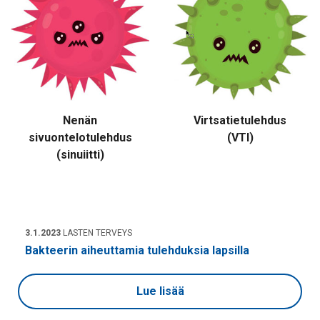
Nenän
Virtsatietulehdus
sivuontelotulehdus
(VTI)
(sinuiitti)
3.1.2023
LASTEN TERVEYS
Bakteerin aiheuttamia tulehduksia lapsilla
Lue lisää