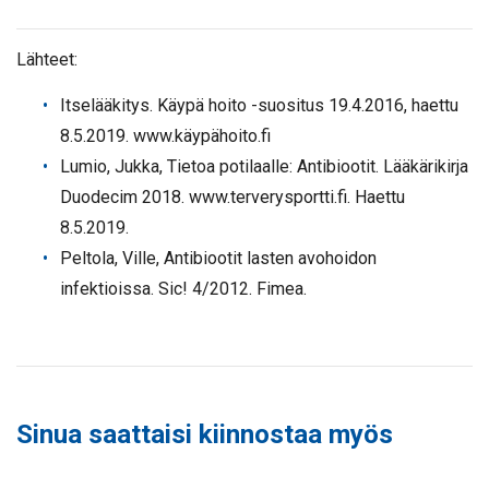
Lähteet:
Itselääkitys. Käypä hoito -suositus 19.4.2016, haettu
8.5.2019. www.käypähoito.fi
Lumio, Jukka, Tietoa potilaalle: Antibiootit. Lääkärikirja
Duodecim 2018. www.terverysportti.fi. Haettu
8.5.2019.
Peltola, Ville, Antibiootit lasten avohoidon
infektioissa. Sic! 4/2012. Fimea.
Sinua saattaisi kiinnostaa myös