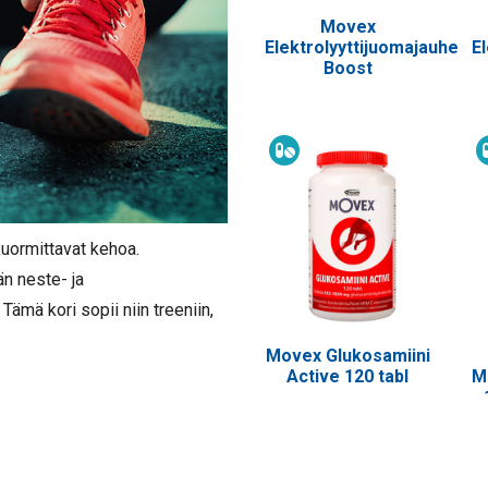
Movex
Elektrolyyttijuomajauhe
E
Boost
Ravintolisä
 kuormittavat kehoa.
n neste- ja
Tämä kori sopii niin treeniin,
Movex Glukosamiini
Active 120 tabl
M