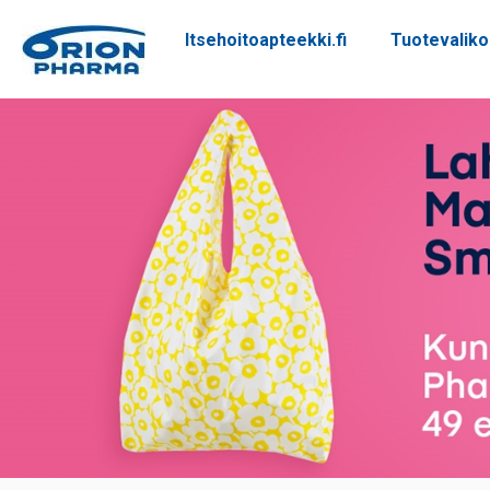
Itsehoitoapteekki.fi
Tuotevalik
Siirry sisältöön