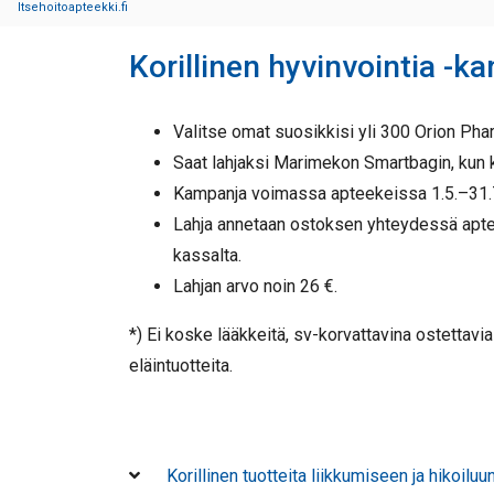
Itsehoitoapteekki.fi
Korillinen hyvinvointia -k
Valitse omat suosikkisi yli 300 Orion Pha
Saat lahjaksi Marimekon Smartbagin, kun k
Kampanja voimassa apteekeissa 1.5.–31.
Lahja annetaan ostoksen yhteydessä apt
kassalta.
Lahjan arvo noin 26 €.
*) Ei koske lääkkeitä, sv-korvattavina ostettavia
eläintuotteita.
Korillinen tuotteita liikkumiseen ja hikoiluu