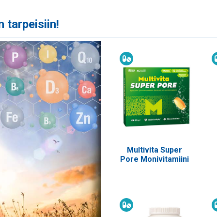
 tarpeisiin!
Ravintolisä
Multivita Super
Pore Monivitamiini
Ravintolisä