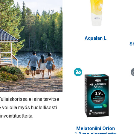
Aqualan L
S
Ravintolisä
uliaiskorissa ei aina tarvitse
e voi olla myös huolellisesti
nvointituotteita.
Melatoniini Orion