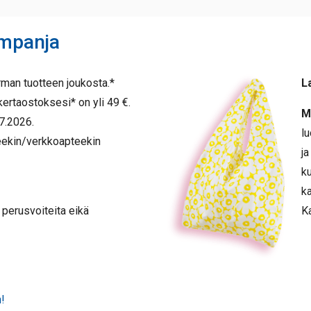
ampanja
rman tuotteen joukosta.*
L
ertaostoksesi* on yli 49 €.
M
7.2026.
lu
eekin/verkkoapteekin
ja
ku
k
 perusvoiteita eikä
K
n!