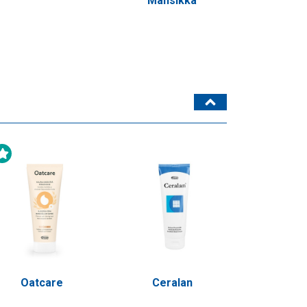
Mansikka
Uutuustuote
Oatcare
Ceralan