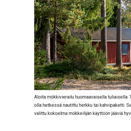
Aloita mökkivierailu huomaavaisella tuliaisella. T
olla hetkessä nautittu herkku tai kahvipaketti. S
valittu kokoelma mökkeilijän käyttöön jääviä hyvi