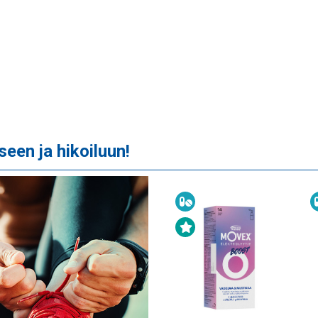
seen ja hikoiluun!
Ravintolisä
Uutuustuote