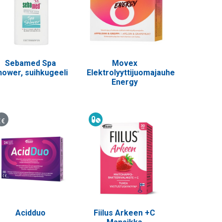
Sebamed Spa
Movex
hower, suihkugeeli
Elektrolyyttijuomajauhe
Energy
Lääkinnällinen laite
Ravintolisä
Acidduo
Fiilus Arkeen +C