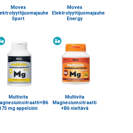
Movex
Movex
lektrolyyttijuomajauhe
Elektrolyyttijuomajauhe
Sport
Energy
Ravintolisä
Ravintolisä
Multivita
Multivita
agnesiumsitraatti+B6
Magnesiumsitraatti
175 mg appelsiini
+B6 nieltävä