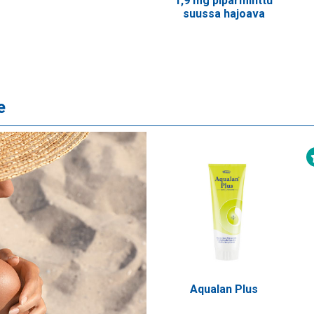
1,9 mg piparminttu
suussa hajoava
e
Aqualan Plus