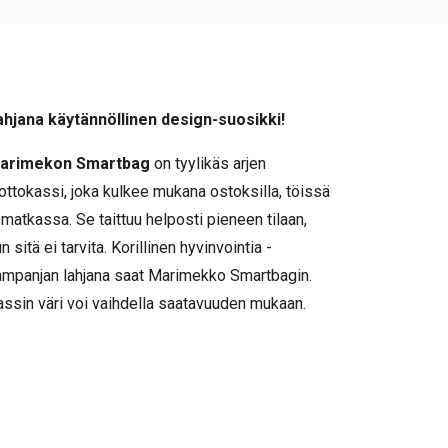
ahjana käytännöllinen design-suosikki!
arimekon Smartbag
on tyylikäs arjen
ottokassi, joka kulkee mukana ostoksilla, töissä
 matkassa. Se taittuu helposti pieneen tilaan,
n sitä ei tarvita. Korillinen hyvinvointia -
ampanjan lahjana saat Marimekko Smartbagin.
assin väri voi vaihdella saatavuuden mukaan.