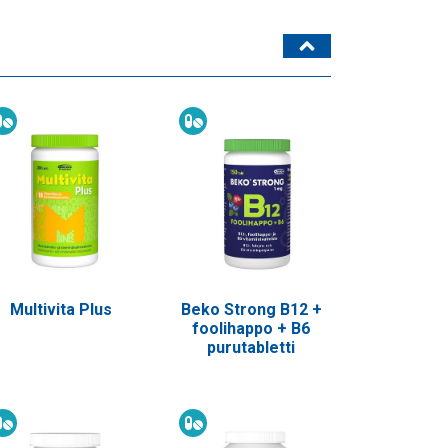
Ravintolisä
Ravintolisä
Multivita Plus
Beko Strong B12 +
foolihappo + B6
purutabletti
Ravintolisä
Ravintolisä