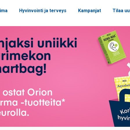
oima
Hyvinvointi ja terveys
Kampanjat
Tilaa uu