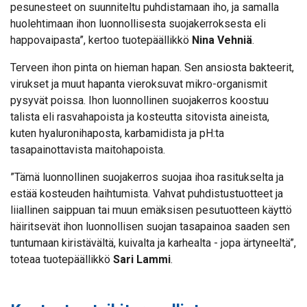
pesunesteet on suunniteltu puhdistamaan iho, ja samalla
huolehtimaan ihon luonnollisesta suojakerroksesta eli
happovaipasta”, kertoo tuotepäällikkö
Nina Vehniä
.
Terveen ihon pinta on hieman hapan. Sen ansiosta bakteerit,
virukset ja muut hapanta vieroksuvat mikro-organismit
pysyvät poissa. Ihon luonnollinen suojakerros koostuu
talista eli rasvahapoista ja kosteutta sitovista aineista,
kuten hyaluronihaposta, karbamidista ja pH:ta
tasapainottavista maitohapoista.
”Tämä luonnollinen suojakerros suojaa ihoa rasitukselta ja
estää kosteuden haihtumista. Vahvat puhdistustuotteet ja
liiallinen saippuan tai muun emäksisen pesutuotteen käyttö
häiritsevät ihon luonnollisen suojan tasapainoa saaden sen
tuntumaan kiristävältä, kuivalta ja karhealta - jopa ärtyneeltä”,
toteaa tuotepäällikkö
Sari Lammi
.