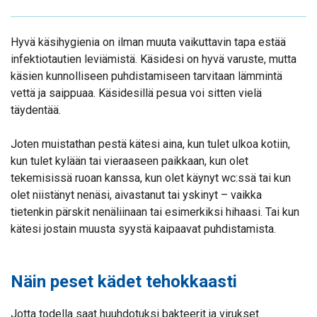
Hyvä käsihygienia on ilman muuta vaikuttavin tapa estää
infektiotautien leviämistä. Käsidesi on hyvä varuste, mutta
käsien kunnolliseen puhdistamiseen tarvitaan lämmintä
vettä ja saippuaa. Käsidesillä pesua voi sitten vielä
täydentää.
Joten muistathan pestä kätesi aina, kun tulet ulkoa kotiin,
kun tulet kylään tai vieraaseen paikkaan, kun olet
tekemisissä ruoan kanssa, kun olet käynyt wc:ssä tai kun
olet niistänyt nenäsi, aivastanut tai yskinyt – vaikka
tietenkin pärskit nenäliinaan tai esimerkiksi hihaasi. Tai kun
kätesi jostain muusta syystä kaipaavat puhdistamista.
Näin peset kädet tehokkaasti
Jotta todella saat huuhdotuksi bakteerit ja virukset