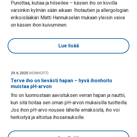
Punottaa, kutiaa ja hilseilee – käsien iho on kovilla
varsinkin kylmän sään aikaan. Ihotautien ja allergologian
erikoislääkäri Matti Hannukselan mukaan yleisin vaiva
on käsien ihon kuivuminen.
Lue lisää
29.6.2025
IHONHOITO
Terve iho on lievästi hapan – hyvä ihonhoito
muistaa pH-arvon
Iho on luonnostaan aavistuksen verran hapan ja nauttii,
kun sitä hoitaa sen oman pH-arvon mukaisilla tuotteilla.
Jos ihon pH-arvo nousee lähelle emäksistä, iho voi
herkistyä ja altistua ihosairauksille.