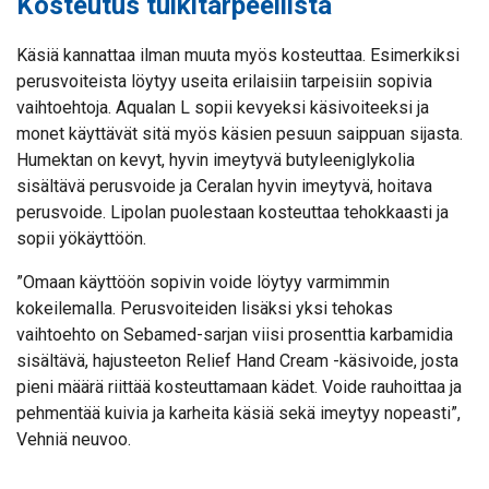
Kosteutus tuikitarpeellista
Käsiä kannattaa ilman muuta myös kosteuttaa. Esimerkiksi
perusvoiteista löytyy useita erilaisiin tarpeisiin sopivia
vaihtoehtoja. Aqualan L sopii kevyeksi käsivoiteeksi ja
monet käyttävät sitä myös käsien pesuun saippuan sijasta.
Humektan on kevyt, hyvin imeytyvä butyleeniglykolia
sisältävä perusvoide ja Ceralan hyvin imeytyvä, hoitava
perusvoide. Lipolan puolestaan kosteuttaa tehokkaasti ja
sopii yökäyttöön.
”Omaan käyttöön sopivin voide löytyy varmimmin
kokeilemalla. Perusvoiteiden lisäksi yksi tehokas
vaihtoehto on Sebamed-sarjan viisi prosenttia karbamidia
sisältävä, hajusteeton Relief Hand Cream -käsivoide, josta
pieni määrä riittää kosteuttamaan kädet. Voide rauhoittaa ja
pehmentää kuivia ja karheita käsiä sekä imeytyy nopeasti”,
Vehniä neuvoo.