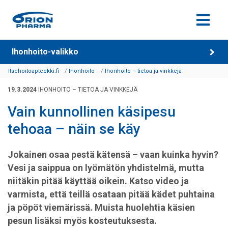
Siirry sisältöön
Ihonhoito-valikko
Itsehoitoapteekki.fi
Ihonhoito
Ihonhoito – tietoa ja vinkkejä
19.3.2024
IHONHOITO – TIETOA JA VINKKEJÄ
Vain kunnollinen käsipesu
tehoaa – näin se käy
Jokainen osaa pestä kätensä – vaan kuinka hyvin?
Vesi ja saippua on lyömätön yhdistelmä, mutta
niitäkin pitää käyttää oikein. Katso video ja
varmista, että teillä osataan pitää kädet puhtaina
ja pöpöt viemärissä. Muista huolehtia käsien
pesun lisäksi myös kosteutuksesta.