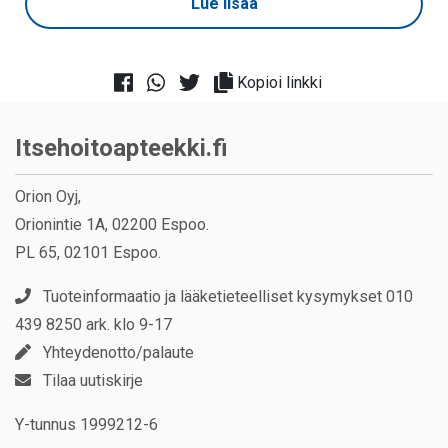
Lue lisää
Kopioi linkki
Itsehoitoapteekki.fi
Orion Oyj,
Orionintie 1A, 02200 Espoo.
PL 65, 02101 Espoo.
Tuoteinformaatio ja lääketieteelliset kysymykset 010
439 8250 ark. klo 9-17
Yhteydenotto/palaute
Tilaa uutiskirje
Y-tunnus 1999212-6