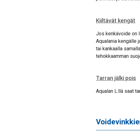
Kiiltävät kengät
Jos kenkävoide on l
Aqualania kengälle j
tai kankaalla samalla
tehokkaamman suojan
Tarran jälki pois
Aqualan L:llä saat ta
Voidevinkkie