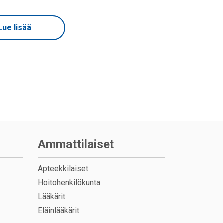
Lue lisää
Ammattilaiset
Apteekkilaiset
Hoitohenkilökunta
Lääkärit
Eläinlääkärit