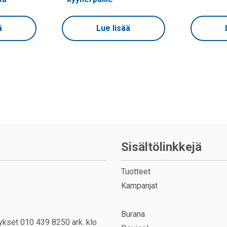
ä
Lue lisää
Sisältölinkkejä
Tuotteet
Kampanjat
Burana
ykset 010 439 8250 ark. klo