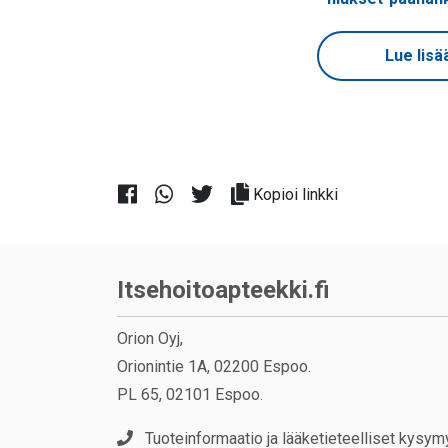
Lue lisä
Kopioi linkki
Itsehoitoapteekki.fi
Orion Oyj,
Orionintie 1A, 02200 Espoo.
PL 65, 02101 Espoo.
Tuoteinformaatio ja lääketieteelliset kysym