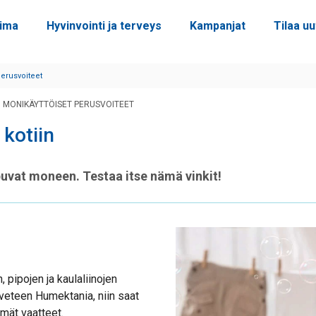
oima
Hyvinvointi ja terveys
Kampanjat
Tilaa uu
perusvoiteet
– MONIKÄYTTÖISET PERUSVOITEET
 kotiin
puvat moneen. Testaa itse nämä vinkit!
 pipojen ja kaulaliinojen
veteen Humektania, niin saat
mät vaatteet.