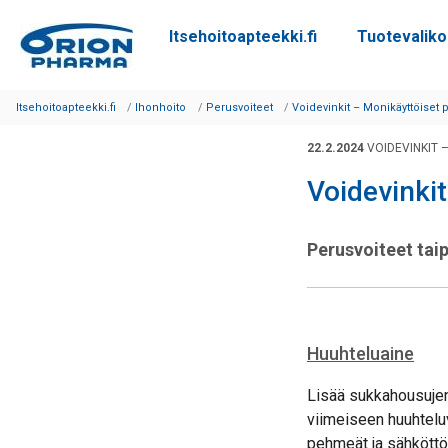
Itsehoitoapteekki.fi
Tuotevalik
Siirry sisältöön
Itsehoitoapteekki.fi
Ihonhoito
Perusvoiteet
Voidevinkit – Monikäyttöiset 
22.2.2024
VOIDEVINKIT 
Voidevinkit
Perusvoiteet tai
Huuhteluaine
Lisää sukkahousujen,
viimeiseen huuhtelu
pehmeät ja sähköttö