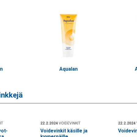
n
Aqualan
inkkejä
IT
22.2.2024
VOIDEVINKIT
22.2.2024
vot-
Voidevinkit käsille ja
Voidevin
ka
kyynerpäille