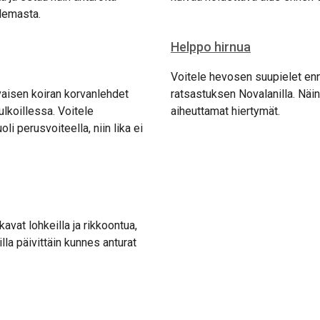
ilemasta.
Helppo hirnua
Voitele hevosen suupielet enn
vaisen koiran korvanlehdet
ratsastuksen Novalanilla. Näin
ulkoillessa. Voitele
aiheuttamat hiertymät.
i perusvoiteella, niin lika ei
kavat lohkeilla ja rikkoontua,
illa päivittäin kunnes anturat