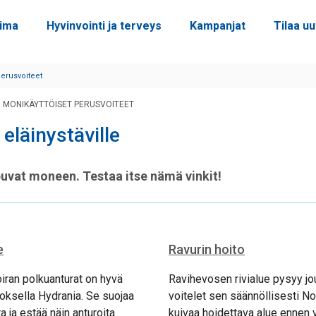
oima
Hyvinvointi ja terveys
Kampanjat
Tilaa uu
perusvoiteet
– MONIKÄYTTÖISET PERUSVOITEET
 eläinystäville
puvat moneen. Testaa itse nämä vinkit!
e
Ravurin hoito
iran polkuanturat on hyvä
Ravihevosen rivialue pysyy jo
roksella Hydrania. Se suojaa
voitelet sen säännöllisesti Nov
ta ja estää näin anturoita
kuivaa hoidettava alue ennen v