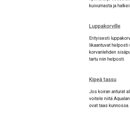
kuivumasta ja halke
Luppakorville
Erityisesti luppakor
likaantuvat helposti 
korvanlehden sisäpuol
tartu niin helposti.
Kipeä tassu
Jos koiran anturat al
voitele niitä Aqualan
ovat taas kunnossa.