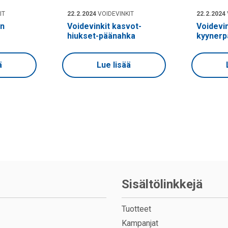
IT
22.2.2024
VOIDEVINKIT
22.2.2024
in
Voidevinkit kasvot-
Voidevin
hiukset-päänahka
kyynerpä
ä
Lue lisää
Sisältölinkkejä
Tuotteet
Kampanjat