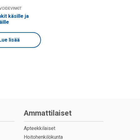
VOIDEVINKIT
kit käsille ja
ille
Lue lisää
Ammattilaiset
Apteekkilaiset
Hoitohenkilökunta