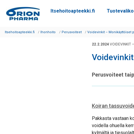
Itsehoitoapteekki.fi
Tuotevalik
Siirry sisältöön
Itsehoitoapteekki.fi
Ihonhoito
Perusvoiteet
Voidevinkit – Monikäyttöiset 
22.2.2024
VOIDEVINKIT 
Voidevinkit
Perusvoiteet tai
Koiran tassuvoid
Pakkasta vastaan ko
voidella ohuella ker
kylmältä ja tiesuolal