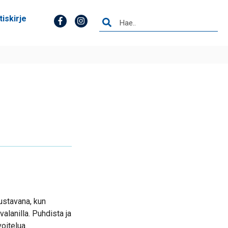
tiskirje
ustavana, kun
alanilla. Puhdista ja
oitelua.