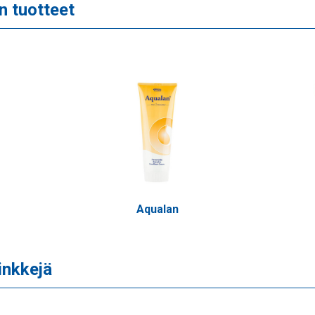
n tuotteet
Aqualan
inkkejä