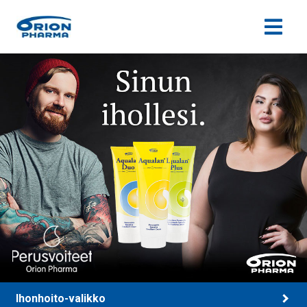
Siirry sisältöön
Ihonhoito-valikko