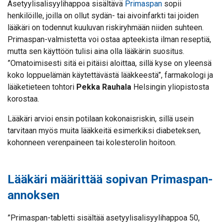
Asetyylisalisyylihappoa sisältävä
Primaspan
sopii
henkilöille, joilla on ollut sydän- tai aivoinfarkti tai joiden
lääkäri on todennut kuuluvan riskiryhmään niiden suhteen.
Primaspan-valmistetta voi ostaa apteekista ilman reseptiä,
mutta sen käyttöön tulisi aina olla lääkärin suositus.
”Omatoimisesti sitä ei pitäisi aloittaa, sillä kyse on yleensä
koko loppuelämän käytettävästä lääkkeestä”, farmakologi ja
lääketieteen tohtori
Pekka Rauhala
Helsingin yliopistosta
korostaa.
Lääkäri arvioi ensin potilaan kokonaisriskin, sillä usein
tarvitaan myös muita lääkkeitä esimerkiksi diabeteksen,
kohonneen verenpaineen tai kolesterolin hoitoon.
Lääkäri määrittää sopivan Primaspan-
annoksen
”Primaspan-tabletti sisältää asetyylisalisyylihappoa 50,