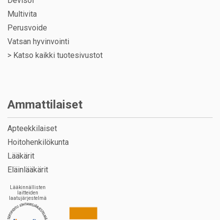
Devisol
Multivita
Perusvoide
Vatsan hyvinvointi
>
Katso kaikki tuotesivustot
Ammattilaiset
Apteekkilaiset
Hoitohenkilökunta
Lääkärit
Eläinlääkärit
Lääkinnällisten
laitteiden
laatujärjestelmä