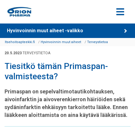
Siirry sisältöön
Hyvinvoinnin muut aiheet -valikko
Itsehoitoapteekki.fi
Hyvinvoinnin muut aiheet
Terveystietoa
20.5.2023
TERVEYSTIETOA
Tiesitkö tämän Primaspan-
valmisteesta?
Primaspan on sepelvaltimotautikohtauksen,
aivoinfarktin ja aivoverenkierron häiriöiden sekä
sydäninfarktin ehkäisyyn tarkoitettu lääke. Ennen
lääkkeen aloittamista on aina käytävä lääkärissä.