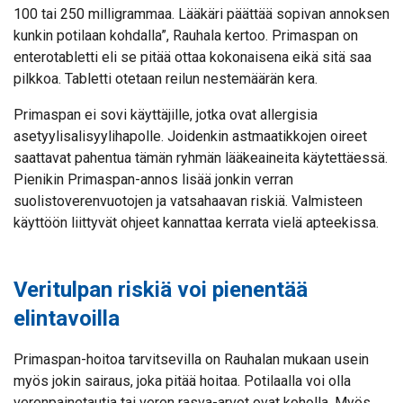
100 tai 250 milligrammaa. Lääkäri päättää sopivan annoksen
kunkin potilaan kohdalla”, Rauhala kertoo. Primaspan on
enterotabletti eli se pitää ottaa kokonaisena eikä sitä saa
pilkkoa. Tabletti otetaan reilun nestemäärän kera.
Primaspan ei sovi käyttäjille, jotka ovat allergisia
asetyylisalisyylihapolle. Joidenkin astmaatikkojen oireet
saattavat pahentua tämän ryhmän lääkeaineita käytettäessä.
Pienikin Primaspan-annos lisää jonkin verran
suolistoverenvuotojen ja vatsahaavan riskiä. Valmisteen
käyttöön liittyvät ohjeet kannattaa kerrata vielä apteekissa.
Veritulpan riskiä voi pienentää
elintavoilla
Primaspan-hoitoa tarvitsevilla on Rauhalan mukaan usein
myös jokin sairaus, joka pitää hoitaa. Potilaalla voi olla
verenpainetautia tai veren rasva-arvot ovat koholla. Myös