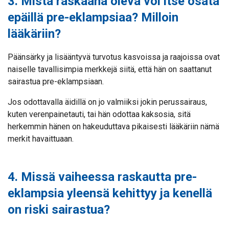
3. Mistä raskaana oleva voi itse osata
epäillä pre-eklampsiaa? Milloin
lääkäriin?
Päänsärky ja lisääntyvä turvotus kasvoissa ja raajoissa ovat
naiselle tavallisimpia merkkejä siitä, että hän on saattanut
sairastua pre-eklampsiaan.
Jos odottavalla äidillä on jo valmiiksi jokin perussairaus,
kuten verenpainetauti, tai hän odottaa kaksosia, sitä
herkemmin hänen on hakeuduttava pikaisesti lääkäriin nämä
merkit havaittuaan.
4. Missä vaiheessa raskautta pre-
eklampsia yleensä kehittyy ja kenellä
on riski sairastua?