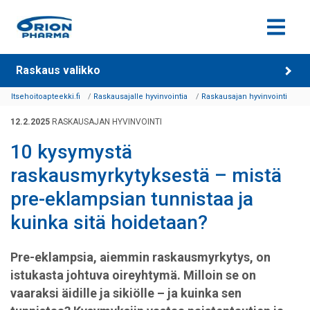
Siirry sisältöön
Raskaus valikko
Itsehoitoapteekki.fi
Raskausajalle hyvinvointia
Raskausajan hyvinvointi
12.2.2025
RASKAUSAJAN HYVINVOINTI
10 kysymystä
raskausmyrkytyksestä – mistä
pre-eklampsian tunnistaa ja
kuinka sitä hoidetaan?
Pre-eklampsia, aiemmin raskausmyrkytys, on
istukasta johtuva oireyhtymä. Milloin se on
vaaraksi äidille ja sikiölle – ja kuinka sen