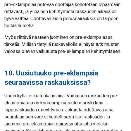
pre-eklampsiaa potevaa odottajaa kehotetaan lepäämään
riittävästi, ja ylipainon kehittymistä raskauden aikana on
hyvä välttää. Odottavan äidin perussairauksia on tarpeen
hoitaa huolella.
Myös riittävä nesteen juominen on pre-eklampsiassa
tärkeää. Millään tietyllä ruokavaliolla ei näytä tutkimusten
valossa olevan vaikutusta pre-eklampsian kehittymiseen.
10. Uusiutuuko pre-eklampsia
seuraavissa raskauksissa?
Usein kyllä, ei kuitenkaan aina. Varhaisen raskauden pre-
eklampsiassa on korkeampi uusiutumisriski kuin
loppuraskauden oireyhtymän. Jokaista odottavaa äitiä
seurataan sen vuoksi huolellisesti läpi raskauden, ja
aiemmin pre-eklampsian sairastanutta äitiä vieläkin
tiiviimmin. Sairaalahoitoa pre-eklampsiaa poteva odottava