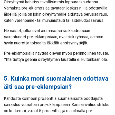
Oireyhtymä kehittyy tavallisimmin loppuraskaudessa.
Varhaista pre-eklampsiaa tavataan joskus niillä odottavilla
äideillä, joilla on jokin oireyhtymälle altistava perussairaus,
kuten verenpaine- tai munuaistauti tai sidekudossairaus.
Ne naiset, jotka ovat aiemmassa raskaudessaan
sairastuneet pre-eklampsiaan, ovat riskiryhmää, samoin
hyvin nuoret ja toisaalta iäkkäät ensisynnyttäjät.
Pre-eklampsialla näyttää olevan myös perinnöllinen tausta.
Yhtä tiettyä geeniä oireyhtymän taustalla ei kuitenkaan ole.
5. Kuinka moni suomalainen odottava
äiti saa pre-eklampsian?
Kahdesta kolmeen prosenttia suomalaisista odottajista
sairastuu vuosittain pre-eklampsiaan. Kansainvälisesti luku
on korkempi, vajaat 5 prosenttia, ja maailmalla pre-