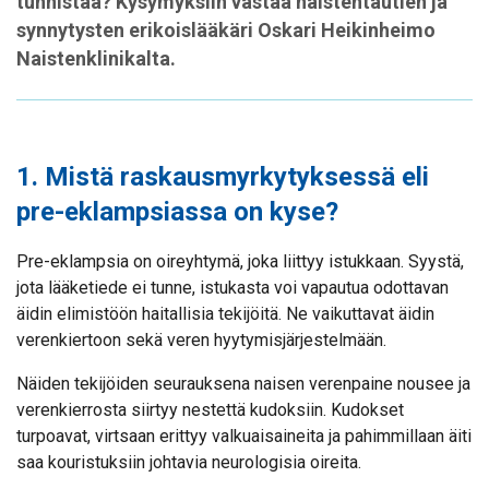
tunnistaa? Kysymyksiin vastaa naistentautien ja
synnytysten erikoislääkäri Oskari Heikinheimo
Naistenklinikalta.
1. Mistä raskausmyrkytyksessä eli
pre-eklampsiassa on kyse?
Pre-eklampsia on oireyhtymä, joka liittyy istukkaan. Syystä,
jota lääketiede ei tunne, istukasta voi vapautua odottavan
äidin elimistöön haitallisia tekijöitä. Ne vaikuttavat äidin
verenkiertoon sekä veren hyytymisjärjestelmään.
Näiden tekijöiden seurauksena naisen verenpaine nousee ja
verenkierrosta siirtyy nestettä kudoksiin. Kudokset
turpoavat, virtsaan erittyy valkuaisaineita ja pahimmillaan äiti
saa kouristuksiin johtavia neurologisia oireita.