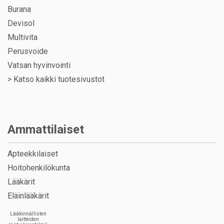
Burana
Devisol
Multivita
Perusvoide
Vatsan hyvinvointi
>
Katso kaikki tuotesivustot
Ammattilaiset
Apteekkilaiset
Hoitohenkilökunta
Lääkärit
Eläinlääkärit
Lääkinnällisten
laitteiden