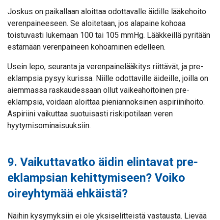
Joskus on paikallaan aloittaa odottavalle äidille lääkehoito
verenpaineeseen. Se aloitetaan, jos alapaine kohoaa
toistuvasti lukemaan 100 tai 105 mmHg. Lääkkeillä pyritään
estämään verenpaineen kohoaminen edelleen.
Usein lepo, seuranta ja verenpainelääkitys riittävät, ja pre-
eklampsia pysyy kurissa. Niille odottaville äideille, joilla on
aiemmassa raskaudessaan ollut vaikeahoitoinen pre-
eklampsia, voidaan aloittaa pieniannoksinen aspiriinihoito.
Aspiriini vaikuttaa suotuisasti riskipotilaan veren
hyytymisominaisuuksiin.
9. Vaikuttavatko äidin elintavat pre-
eklampsian kehittymiseen? Voiko
oireyhtymää ehkäistä?
Näihin kysymyksiin ei ole yksiselitteistä vastausta. Lievää