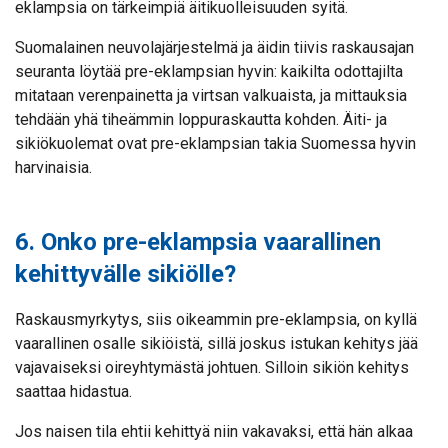
eklampsia on tärkeimpiä äitikuolleisuuden syitä.
Suomalainen neuvolajärjestelmä ja äidin tiivis raskausajan
seuranta löytää pre-eklampsian hyvin: kaikilta odottajilta
mitataan verenpainetta ja virtsan valkuaista, ja mittauksia
tehdään yhä tiheämmin loppuraskautta kohden. Äiti- ja
sikiökuolemat ovat pre-eklampsian takia Suomessa hyvin
harvinaisia.
6. Onko pre-eklampsia vaarallinen
kehittyvälle sikiölle?
Raskausmyrkytys, siis oikeammin pre-eklampsia, on kyllä
vaarallinen osalle sikiöistä, sillä joskus istukan kehitys jää
vajavaiseksi oireyhtymästä johtuen. Silloin sikiön kehitys
saattaa hidastua.
Jos naisen tila ehtii kehittyä niin vakavaksi, että hän alkaa