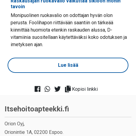
Raskausajan ruokavalio vaikuttaa sikiöön monin
tavoin
Monipuolinen ruokavalio on odottajan hyvän olon
perusta. Foolihapon riittävään saantiin on tärkeää
kiinnittää huomiota etenkin raskauden alussa, D-
vitamiinia suositellaan käytettäväksi koko odotuksen ja
imetyksen ajan.
Lue lisää
Kopioi linkki
Itsehoitoapteekki.fi
Orion Oyj,
Orionintie 1A, 02200 Espoo.