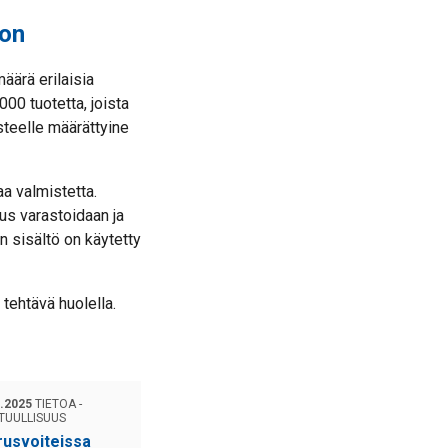
oon
äärä erilaisia
000 tuotetta, joista
steelle määrättyine
a valmistetta.
us varastoidaan ja
n sisältö on käytetty
tehtävä huolella.
5.2025
TIETOA -
TUULLISUUS
usvoiteissa