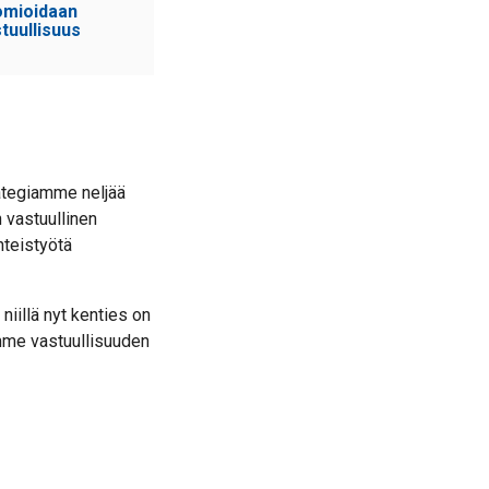
omioidaan
tuullisuus
tegiamme neljää
 vastuullinen
hteistyötä
iillä nyt kenties on
ämme vastuullisuuden