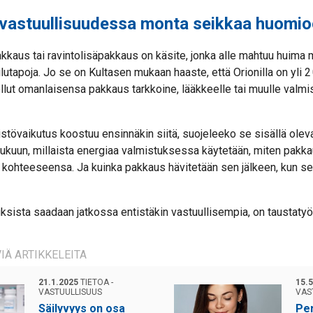
vastuullisuudessa monta seikkaa huomi
kkaus tai ravintolisäpakkaus on käsite, jonka alle mahtuu huima m
ilutapoja. Jo se on Kultasen mukaan haaste, että Orionilla on yli 2 
ollut omanlaisensa pakkaus tarkkoine, lääkkeelle tai muulle valmi
tövaikutus koostuu ensinnäkin siitä, suojeleeko se sisällä oleva
lukuun, millaista energiaa valmistuksessa käytetään, miten pakka
 kohteeseensa. Ja kuinka pakkaus hävitetään sen jälkeen, kun se
ksista saadaan jatkossa entistäkin vastuullisempia, on taustatyö 
IÄ ARTIKKELEITA
21.1.2025
TIETOA -
15.
VASTUULLISUUS
VAS
Säilyvyys on osa
Per