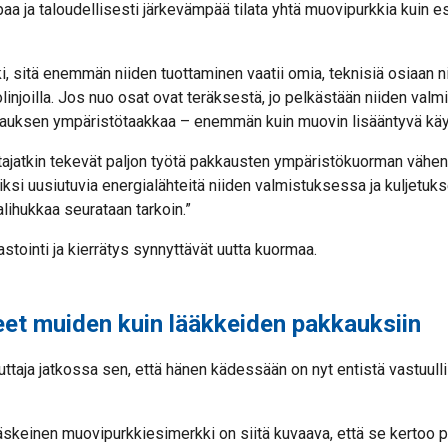
a ja taloudellisesti järkevämpää tilata yhtä muovipurkkia kuin 
, sitä enemmän niiden tuottaminen vaatii omia, teknisiä osiaan ni
olinjoilla. Jos nuo osat ovat teräksestä, jo pelkästään niiden val
kkauksen ympäristötaakkaa – enemmän kuin muovin lisääntyvä käy
ajatkin tekevät paljon työtä pakkausten ympäristökuorman vähe
iksi uusiutuvia energialähteitä niiden valmistuksessa ja kuljetu
lihukkaa seurataan tarkoin.”
astointi ja kierrätys synnyttävät uutta kuormaa.
eet muiden kuin lääkkeiden pakkauksiin
ttaja jatkossa sen, että hänen kädessään on nyt entistä vastuull
 äskeinen muovipurkkiesimerkki on siitä kuvaava, että se kertoo