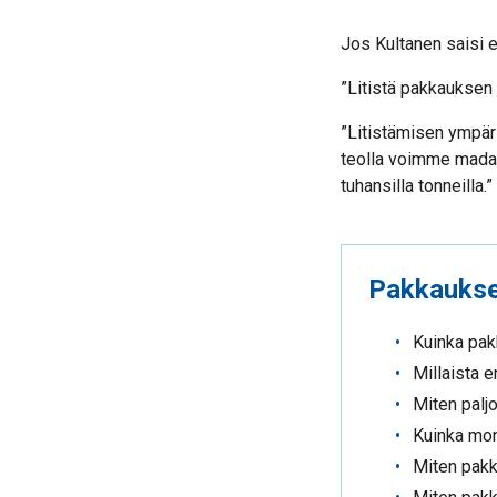
Jos Kultanen saisi e
”Litistä pakkauksen
”Litistämisen ympäri
teolla voimme madal
tuhansilla tonneilla.”
Pakkaukse
Kuinka pak
Millaista 
Miten palj
Kuinka mon
Miten pakk