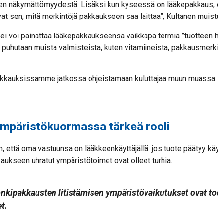
en näkymättömyydestä. Lisäksi kun kyseessä on lääkepakkaus, e
t sen, mitä merkintöjä pakkaukseen saa laittaa”, Kultanen muistu
ei voi painattaa lääkepakkaukseensa vaikkapa termiä ”tuotteen hiil
n puhutaan muista valmisteista, kuten vitamiineista, pakkausmerk
kkauksissamme jatkossa ohjeistamaan kuluttajaa muun muassa s
 ympäristökuormassa tärkeä rooli
n, että oma vastuunsa on lääkkeenkäyttäjällä: jos tuote päätyy k
kkaukseen uhratut ympäristötoimet ovat olleet turhia.
onkipakkausten litistämisen ympäristövaikutukset ovat to
t.