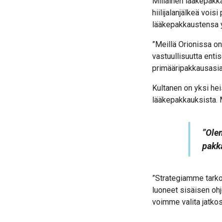
Millainen lääkepakk
hiilijalanjälkeä vo
lääkepakkaustensa 
”Meillä Orionissa on
vastuullisuutta ent
primääripakkausasia
Kultanen on yksi hei
lääkepakkauksista. M
”Olem
pakk
”Strategiamme tarko
luoneet sisäisen ohj
voimme valita jatko