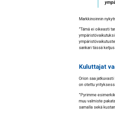
ympä
Markkinoinnin nykytr
”Tämä ei oikeasti ta
ympäristövaikutuksis
ympäristövaikutuste
sankari tässä ketjus
Kuluttajat v
Orion saa jatkuvasti
on otettu yrityksess
”Pyrimme esimerkiks
muu valmiste pakata
samalla sekä kustan