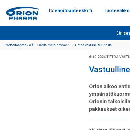
Itsehoitoapteekki.fi
Tuotevalik
Siirry sisältöön
Orion
Itsehoitoapteekki.fi
Keitä me olemme?
Tietoa vastuullisuudesta
6.10.2024
TIETOA VASTU
Vastuullin
Orion aikoo ent
ympäristökuormaa
Orionin talkoisi
pakkaukset oikei