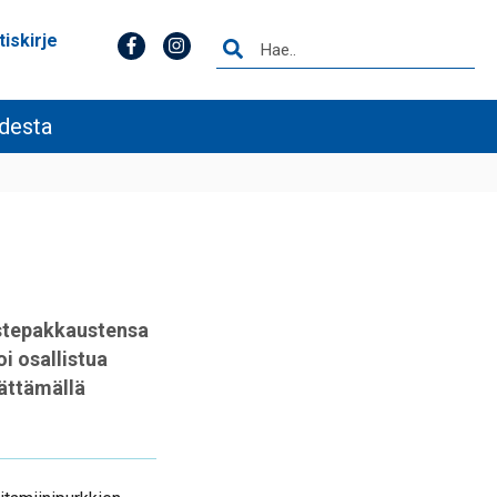
tiskirje
udesta
istepakkaustensa
i osallistua
rättämällä