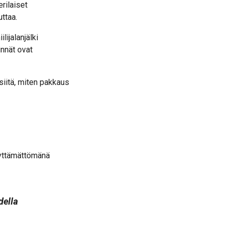
rilaiset
ttaa.
ijalanjälki
innät ovat
iitä, miten pakkaus
äyttämättömänä
della