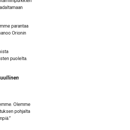
itamiinipurkkien
madaltamaan
aiomme parantaa
sanoo Orionin
mista
sten puolelta.
tuullinen
illemme. Olemme
stuksen pohjalta
mpiä.”