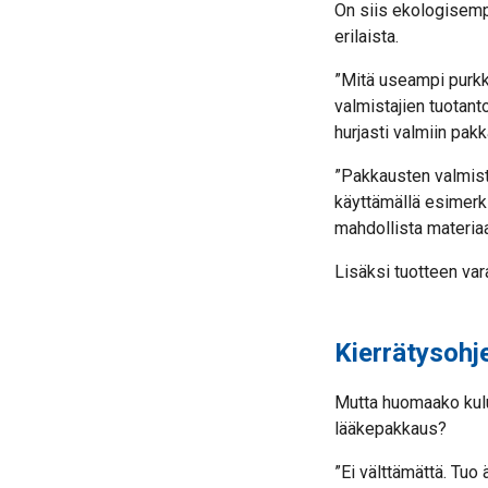
On siis ekologisempa
erilaista.
”Mitä useampi purkki
valmistajien tuotant
hurjasti valmiin pa
”Pakkausten valmist
käyttämällä esimerk
mahdollista materiaa
Lisäksi tuotteen var
Kierrätysohj
Mutta huomaako kulu
lääkepakkaus?
”Ei välttämättä. Tuo