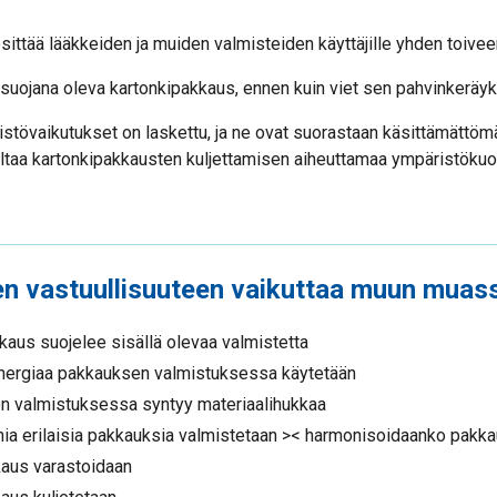
sittää lääkkeiden ja muiden valmisteiden käyttäjille yhden toiveen,
 suojana oleva kartonkipakkaus, ennen kuin viet sen pahvinkeräy
stövaikutukset on laskettu, ja ne ovat suorastaan käsittämättömät
taa kartonkipakkausten kuljettamisen aiheuttamaa ympäristökuo
n vastuullisuuteen vaikuttaa muun muas
kaus suojelee sisällä olevaa valmistetta
energiaa pakkauksen valmistuksessa käytetään
on valmistuksessa syntyy materiaalihukkaa
ia erilaisia pakkauksia valmistetaan >< harmonisoidaanko pakka
aus varastoidaan