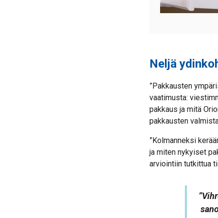
Neljä ydinkoh
”Pakkausten ympäri
vaatimusta: viestim
pakkaus ja mitä Ori
pakkausten valmista
”Kolmanneksi kerääm
ja miten nykyiset pa
arviointiin tutkittua 
”Vih
san
o