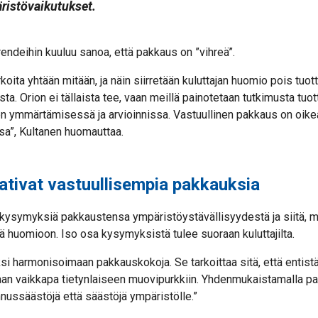
ristövaikutu
kset.
endeihin kuuluu sanoa, että pakkaus on ”vihreä”.
rkoita yhtään mitään, ja näin siirretään kuluttajan huomio pois tu
ta. Orion ei tällaista tee, vaan meillä painotetaan tutkimusta tuo
n ymmärtämisessä ja arvioinnissa. Vastuullinen pakkaus on oikea
sa”, Kultanen huomauttaa.
aativat vastuullisempia pakkauksia
 kysymyksiä pakkaustensa ympäristöystävällisyydestä ja siitä, m
ä huomioon. Iso osa kysymyksistä tulee suoraan kuluttajilta.
i harmonisoimaan pakkauskokoja. Se tarkoittaa sitä, että entist
an vaikkapa tietynlaiseen muovipurkkiin. Yhdenmukaistamalla p
nussäästöjä että säästöjä ympäristölle.”