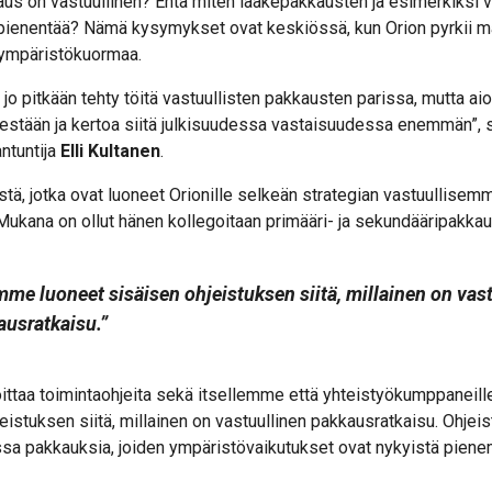
aus on vastuullinen? Entä miten lääkepakkausten ja esimerkiksi v
isi pienentää? Nämä kysymykset ovat keskiössä, kun Orion pyrkii 
ympäristökuormaa.
 jo pitkään tehty töitä vastuullisten pakkausten parissa, mutta 
isestään ja kertoa siitä julkisuudessa vastaisuudessa enemmän”, 
ntuntija
Elli Kultanen
.
stä, jotka ovat luoneet Orionille selkeän strategian vastuullisem
ukana on ollut hänen kollegoitaan primääri- ja sekundääripakkau
me luoneet sisäisen ohjeistuksen siitä, millainen on vas
ausratkaisu.”
ittaa toimintaohjeita sekä itsellemme että yhteistyökumppane
eistuksen siitä, millainen on vastuullinen pakkausratkaisu. Ohjei
ssa pakkauksia, joiden ympäristövaikutukset ovat nykyistä piene