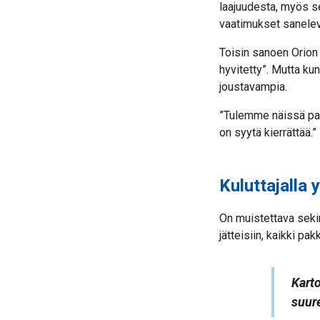
laajuudesta, myös s
vaatimukset saneleva
Toisin sanoen Orion 
hyvitetty”. Mutta ku
joustavampia.
”Tulemme näissä pa
on syytä kierrättää.”
Kuluttajalla
On muistettava seki
jätteisiin, kaikki pa
Kart
suure