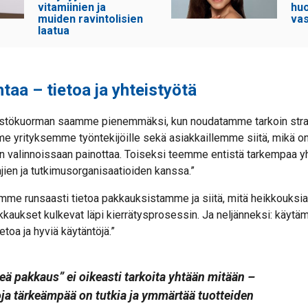
vitamiinien ja
hu
muiden ravintolisien
vas
laatua
taa – tietoa ja yhteistyötä
stökuorman saamme pienemmäksi, kun noudatamme tarkoin stra
me yrityksemme työntekijöille sekä asiakkaillemme siitä, mikä on
on valinnoissaan painottaa. Toiseksi teemme entistä tarkempaa y
jien ja tutkimusorganisaatioiden kanssa.”
me runsaasti tietoa pakkauksistamme ja siitä, mitä heikkouksia n
kkaukset kulkevat läpi kierrätysprosessin. Ja neljänneksi: käyt
tietoa ja hyviä käytäntöjä.”
reä pakkaus”
ei oikeasti tarkoita yhtään mitään
–
ja
tärkeä
mpää
on
tutkia ja ymmärtää
tuotteiden