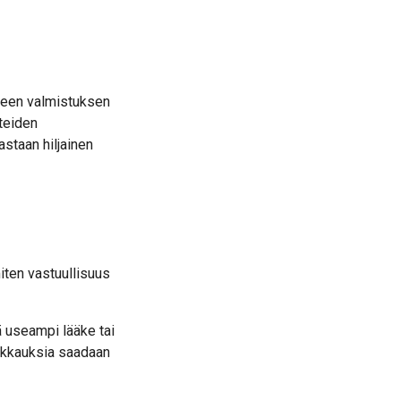
otteen valmistuksen
tteiden
staan hiljainen
iten vastuullisuus
ä useampi lääke tai
akkauksia saadaan