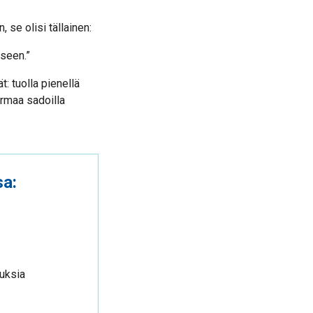
 se olisi tällainen:
kseen.”
: tuolla pienellä
rmaa sadoilla
sa:
uksia