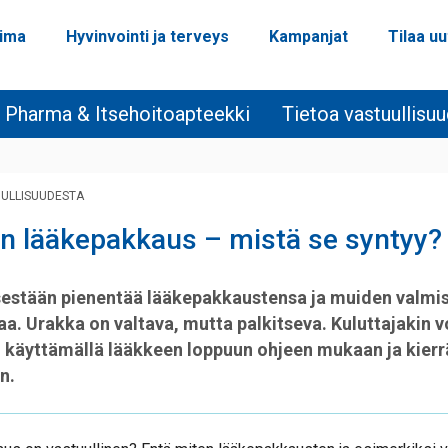
oima
Hyvinvointi ja terveys
Kampanjat
Tilaa uu
 Pharma & Itsehoitoapteekki
Tietoa vastuullisu
ULLISUUDESTA
en lääkepakkaus – mistä se syntyy?
isestään pienentää lääkepakkaustensa ja muiden valm
. Urakka on valtava, mutta palkitseva. Kuluttajakin vo
in käyttämällä lääkkeen loppuun ohjeen mukaan ja kier
n.