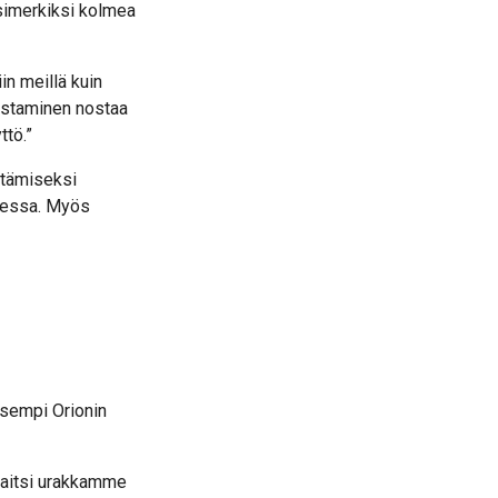
esimerkiksi kolmea
in meillä kuin
mistaminen nostaa
ttö.”
ntämiseksi
ksessa. Myös
isempi Orionin
 paitsi urakkamme