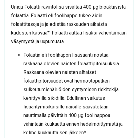
Uniqu Folaatti ravintolisä sisältää 400 µg bioaktiivista
folaattia. Folaatti eli foolihappo tukee äidin
folaattitasoja ja ja edistää raskauden aikaista
kudosten kasvua*. Folaatti auttaa lisäksi vähentämään
väsymystä ja uupumusta.
Folaatin eli foolihapon lisäsaanti nostaa
raskaana olevien naisten folaattipitoisuuksia.
Raskaana olevien naisten alhaiset
folaattipitoisuudet ovat hermostoputken
sulkeutumishäiriöiden syntymisen riskitekijä
kehittyvillä sikiöillä. Edullinen vaikutus
lisääntymisikäisille naisille saavutetaan
nauttimalla päivittäin 400 µg foolihappoa
vähintään kuukautta ennen hedelmöittymistä ja
kolme kuukautta sen jälkeen*.