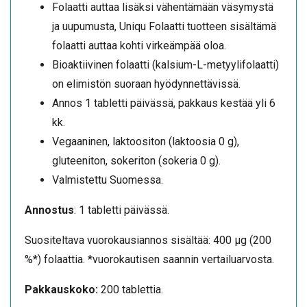
Folaatti auttaa lisäksi vähentämään väsymystä
ja uupumusta, Uniqu Folaatti tuotteen sisältämä
folaatti auttaa kohti virkeämpää oloa.
Bioaktiivinen folaatti (kalsium-L-metyylifolaatti)
on elimistön suoraan hyödynnettävissä.
Annos 1 tabletti päivässä, pakkaus kestää yli 6
kk.
Vegaaninen, laktoositon (laktoosia 0 g),
gluteeniton, sokeriton (sokeria 0 g).
Valmistettu Suomessa.
Annostus
: 1 tabletti päivässä.
Suositeltava vuorokausiannos sisältää: 400 µg (200
%*) folaattia. *vuorokautisen saannin vertailuarvosta.
Pakkauskoko:
200 tablettia.