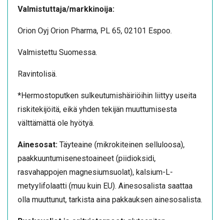
Valmistuttaja/markkinoija:
Orion Oyj Orion Pharma, PL 65, 02101 Espoo.
Valmistettu Suomessa.
Ravintolisä.
*Hermostoputken sulkeutumishäiriöihin liittyy useita
riskitekijöitä, eikä yhden tekijän muuttumisesta
välttämättä ole hyötyä.
Ainesosat:
Täyteaine (mikrokiteinen selluloosa),
paakkuuntumisenestoaineet (piidioksidi,
rasvahappojen magnesiumsuolat), kalsium-L-
metyylifolaatti (muu kuin EU). Ainesosalista saattaa
olla muuttunut, tarkista aina pakkauksen ainesosalista.