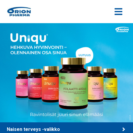
Siirry sisältöön
Naisen terveys -valikko