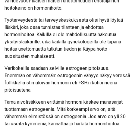
vaihdevuosi-ikäisen naisen unettomuuden ensisijainen
hoitokeino on hormonihoito.
Työterveydestä tai terveyskeskuksesta olisi hyvä löytää
lääkäri, joka osaa tunnistaa tilanteen ja ehdottaa
hormonihoitoa. Kaikilla ei ole mahdollisuutta hakeutua
yksityislääkärille, eikä kaikilla gynekologeilla ole tapana
hoitaa unettomuutta tutkitun tiedon ja Käypä hoito -
suositusten mukaisesti.
Verikokeilla saadaan selville estrogeenipitoisuus.
Enemmän on vähemmän: estrogeenin vähyys näkyy veressä
follikkelia stimuloivan hormonin eli FSH:n kohonneena
pitoisuutena.
Tämä aivolisäkkeen erittämä hormoni käskee munasarjat
tuottamaan estrogeenia. Mitä korkeampi arvo on, sitä
vähemmän elimistössä on estrogeenia. Jos arvo on yli 20
tai useita kymmeniä, kannattaa jo harkita hormonihoitoa.