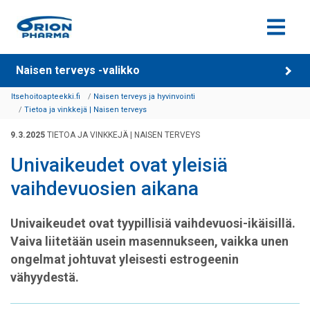
Siirry sisältöön
Naisen terveys -valikko
Itsehoitoapteekki.fi
Naisen terveys ja hyvinvointi
Tietoa ja vinkkejä | Naisen terveys
9.3.2025
TIETOA JA VINKKEJÄ | NAISEN TERVEYS
Univaikeudet ovat yleisiä
vaihdevuosien aikana
Univaikeudet ovat tyypillisiä vaihdevuosi-ikäisillä.
Vaiva liitetään usein masennukseen, vaikka unen
ongelmat johtuvat yleisesti estrogeenin
vähyydestä.