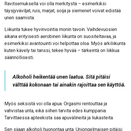
Ravitsemuksella voi olla merkitystä – esimerkiksi
täysjyväviljat, ruis, marjat, soija ja siemenet voivat edistää
unen saamista.
Liikunta tukee hyvinvointia monin tavoin. Vaihdevuosien
aikana erityisesti aerobinen liikunta on suositeltavaa, ja
esimerkiksi avantouinti voi helpottaa oloa. Myös arkiliikunta
kuten kävely tai tanssi, tekee hyvää – tärkeintä on liikkua
säännöllisesti.
Alkoholi heikentää unen laatua. Sitä pitäisi
välttää kokonaan tai ainakin rajoittaa sen käyttöä.
Myös seksistä voi olla apua. Orgasmi rentouttaa ja
vahvistaa unta, eikä siihen tarvita edes kumppania.
Tarvittaessa apteekista saa apuvälineitä ja liukasteita.
Sen sijaan alkoholi huonontaa unta. Uniongelmaisen pitäisi