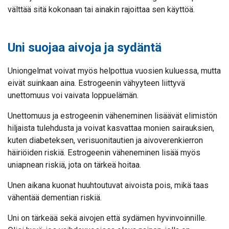
välttää sitä kokonaan tai ainakin rajoittaa sen käyttöä.
Uni suojaa aivoja ja sydäntä
Uniongelmat voivat myös helpottua vuosien kuluessa, mutta
eivät suinkaan aina. Estrogeenin vähyyteen liittyvä
unettomuus voi vaivata loppuelämän.
Unettomuus ja estrogeenin väheneminen lisäävät elimistön
hiljaista tulehdusta ja voivat kasvattaa monien sairauksien,
kuten diabeteksen, verisuonitautien ja aivoverenkierron
häiriöiden riskiä. Estrogeenin väheneminen lisää myös
uniapnean riskiä, jota on tärkeä hoitaa.
Unen aikana kuonat huuhtoutuvat aivoista pois, mikä taas
vähentää dementian riskiä.
Uni on tärkeää sekä aivojen että sydämen hyvinvoinnille.