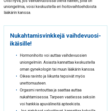
Olisi hyvä, jos vaihdevuosissa oleva nainen, jolla on
uniongelmia, voisi keskustella eri hoitovaihtoehdoista
lääkärin kanssa.
Nukahtamisvinkkejä vaihdevuosi-
ikäisille!
Hormonihoito voi auttaa vaihdevuosien
uniongelmiin. Asiasta kannattaa keskustella
oman gynekologin tai muun lääkärin kanssa.
Oikea ravinto ja liikunta tepsivät myös
unettomuuteen.
Orgasmi rentouttaa ja saattaa auttaa
nukahtamisessa. Tarpeen vaatiessa seksiin
voi hankkia apuvälineitä apteekista.
Jos ajatukset valvottavat, kannattaa kokeilla