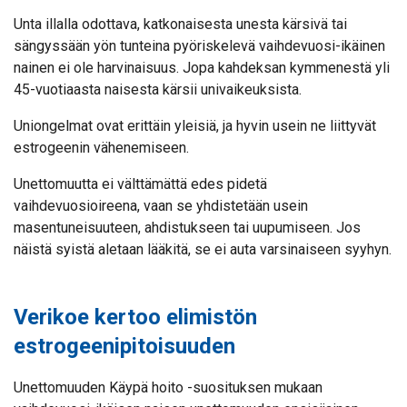
Unta illalla odottava, katkonaisesta unesta kärsivä tai
sängyssään yön tunteina pyöriskelevä vaihdevuosi-ikäinen
nainen ei ole harvinaisuus. Jopa kahdeksan kymmenestä yli
45-vuotiaasta naisesta kärsii univaikeuksista.
Uniongelmat ovat erittäin yleisiä, ja hyvin usein ne liittyvät
estrogeenin vähenemiseen.
Unettomuutta ei välttämättä edes pidetä
vaihdevuosioireena, vaan se yhdistetään usein
masentuneisuuteen, ahdistukseen tai uupumiseen. Jos
näistä syistä aletaan lääkitä, se ei auta varsinaiseen syyhyn.
Verikoe kertoo elimistön
estrogeenipitoisuuden
Unettomuuden Käypä hoito -suosituksen mukaan