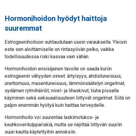
Hormonihoidon hyödyt haittoja
suuremmat
Estrogeenihoitoon suhtaudutaan usein varauksella. Yleisin
este sen aloittamiselle on rintasyövän pelko, vaikka
todellisuudessa riski kasvaa vain vähän.
Hormonihoidon ensisijainen tavoite on saada kuriin
estrogeenin vähyyden oireet: ärtyisyys, ahdistuneisuus,
unettomuus, masentuneisuus, lämmönsäätelyn ongelmat,
sydämen rytmihäiriöt, nivel- ja lihaskivut, tiuha pissalla
käyminen sekä seksuaalisuuteen liittyvät ongelmat. Siitä on
paljon enemmän hyötyä kuin haittaa terveydelle.
Hormonihoito voi suurentaa laskimotukos- ja
keuhkoveritulppariskiä, mutta se näyttää liittyvän suuriin
suun kautta käytettyihin annoksiin.