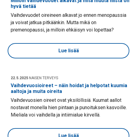
Milloin vaihdevuodet alkavat ja mitä muuta niistä on
hyvä tietää
Vaihdevuodet oireineen alkavat jo ennen menopaussia
ja voivat jatkua pitkäänkin. Mutta mikä on
premenopaussi, ja milloin ehkäisyn voi lopettaa?
Lue lisää
22.5.2025
NAISEN TERVEYS
Vaihdevuosioireet – näin hoidat ja helpotat kuumia
aaltoja ja muita oireita
Vaihdevuosien oireet ovat yksilöllisiä. Kuumat aallot
nostavat monella hien pintaan ja punoituksen kasvoille.
Mieliala voi vaihdella ja intiimialue kirvellä.
Lue lisää