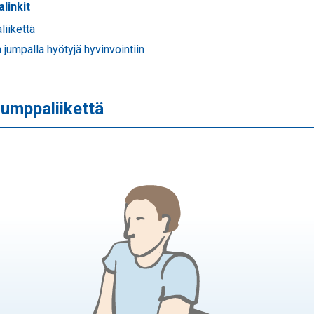
alinkit
iikettä
jumpalla hyötyjä hyvinvointiin
jumppaliikettä