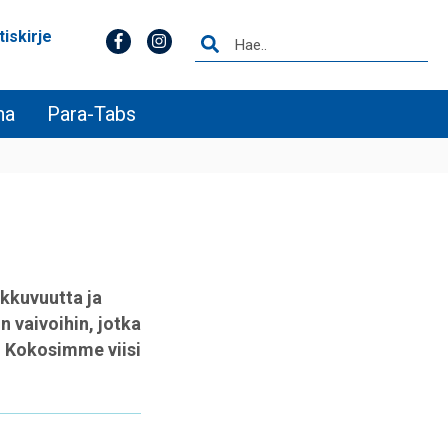
tiskirje
na
Para-Tabs
kkuvuutta ja
n vaivoihin, jotka
n. Kokosimme viisi