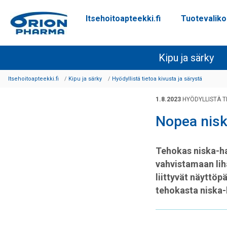
Itsehoitoapteekki.fi
Tuotevalik
Siirry sisältöön
Kipu ja särky
Itsehoitoapteekki.fi
Kipu ja särky
Hyödyllistä tietoa kivusta ja särystä
1.8.2023
HYÖDYLLISTÄ T
Nopea nisk
Tehokas niska-ha
vahvistamaan liha
liittyvät näyttöp
tehokasta niska-h