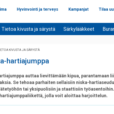
oima
Hyvinvointi ja terveys
Kampanjat
Tilaa uu
Tietoa kivusta ja särystä
Särkylääkkeet
Bura
IETOA KIVUSTA JA SÄRYSTÄ
a-hartiajumppa
rtiajumppa auttaa lievittämään kipua, parantamaan lii
ksia. Se tehoaa parhaiten sellaisiin niska-hartiaseudu
äätetyöhön tai yksipuolisiin ja staattisiin työasentoihi
artiajumppaliikettä, jolla voit aloittaa harjoittelun.