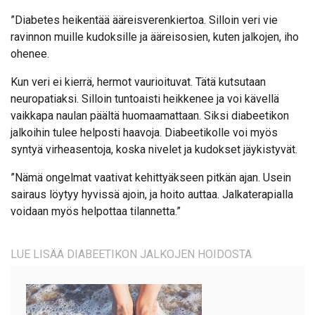
”Diabetes heikentää ääreisverenkiertoa. Silloin veri vie
ravinnon muille kudoksille ja ääreisosien, kuten jalkojen, iho
ohenee.
Kun veri ei kierrä, hermot vaurioituvat. Tätä kutsutaan
neuropatiaksi. Silloin tuntoaisti heikkenee ja voi kävellä
vaikkapa naulan päältä huomaamattaan. Siksi diabeetikon
jalkoihin tulee helposti haavoja. Diabeetikolle voi myös
syntyä virheasentoja, koska nivelet ja kudokset jäykistyvät.
”Nämä ongelmat vaativat kehittyäkseen pitkän ajan. Usein
sairaus löytyy hyvissä ajoin, ja hoito auttaa. Jalkaterapialla
voidaan myös helpottaa tilannetta.”
LUE LISÄÄ DIABEETIKON JALKOJEN HOIDOSTA