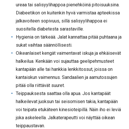
ureaa tai salisyylihappoa pienehköinä pitoisuuksina.
Diabeetikon on kuitenkin hyvä varmistaa apteekissa
jalkavoiteen sopivuus, sillä salisyylihappoa ei
suositella diabetesta sarastaville.
Hygienia on tärkeää. Jalat kannattaa pitää puhtaana ja
sukat vaihtaa säännöllisesti.
Oikeanlaiset kengät vaimentavat iskuja ja ehkäisevät
halkeilua. Kenkään voi sujauttaa geelipehmusteet
kantapään alle tai hankkia lenkkitossut, joissa on
kantaiskun vaimennus. Sandaalien ja aamutossujen
pitää olla riittävät suuret.
Teippauksesta saattaa olla apua. Jos kantapäät
halkeilevat juoksun tai seisomisen takia, kantapään
voi teipata etukäteen kinesioteipillä. Näin iho ei leviä
joka askeleella. Jalkaterapeutti voi näyttää oikean
teippaustavan.