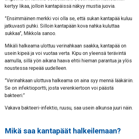
kertyy likaa, jolloin kantapäissä näkyy mustia juovia.
”Ensimmäinen merkki voi olla se, että sukan kantapää kuluu
jatkuvasti puhki. Silloin kantapään kova nahka kuluttaa
sukkaa”, Mikkola sanoo.
Mikäli halkeama ulottuu verinahkaan saakka, kantapää on
usein kipeä ja voi vuotaa verta. Kipu on yleensä terävintä
aamulla, sillä yön aikana haava ehtii hieman parantua ja ylös
noustessa repeää uudelleen.
”Verinahkaan ulottuva halkeama on aina syy mennä lääkäriin.
Se on infektioportti, josta verenkiertoon voi päästä
bakteeri.”
Vakava bakteeri-infektio, ruusu, saa usein alkunsa juuri näin.
Mikä saa kantapäät halkeilemaan?