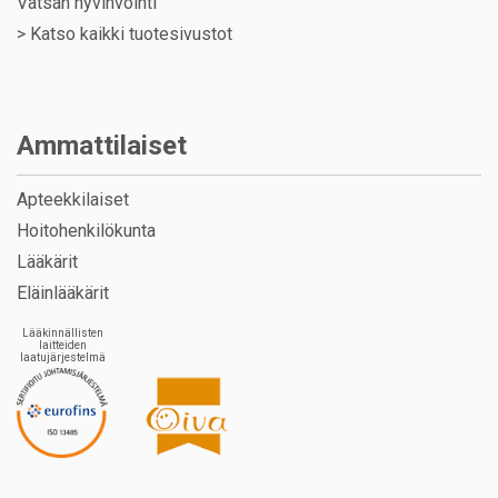
Vatsan hyvinvointi
>
Katso kaikki tuotesivustot
Ammattilaiset
Apteekkilaiset
Hoitohenkilökunta
Lääkärit
Eläinlääkärit
Lääkinnällisten
laitteiden
laatujärjestelmä