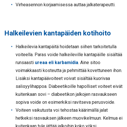
Virheasennon korjaamisessa auttaa jalkaterapeutti.
Halkeilevien kantapäiden kotihoito
Halkeilevia kantapäitä hoidetaan siihen tarkoitetulla
voiteella. Paras voide halkeileville kantapäille sisältää
runsaasti
ureaa eli karbamidia
. Aine sitoo
voimakkaasti kosteutta ja pehmittää kovettuneen ihon.
Lisäksi kantapäävoiteet voivat sisältää kuorivaa
salisyylihappoa. Diabeetikoille hapolliset voiteet eivät
kuitenkaan sovi – diabeetikon jalkojen rasvaukseen
sopiva voide on esimerkiksi ravitseva perusvoide.
Voiteen vaikutusta voi tehostaa käärimällä jalat
hetkeksi rasvauksen jälkeen muovikelmuun. Kelmua ei
kuitenkaan tule jättää jalkoihin koko yöksi.