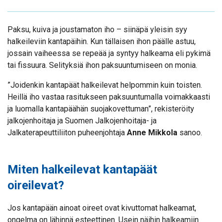
Paksu, kuiva ja joustamaton iho – siinäpä yleisin syy
halkeileviin kantapäihin. Kun tällaisen ihon päälle astuu,
jossain vaiheessa se repeää ja syntyy halkeama eli pykimä
tai fissuura. Selityksiä ihon paksuuntumiseen on monia.
”Joidenkin kantapäät halkeilevat helpommin kuin toisten.
Heillä iho vastaa rasitukseen paksuuntumalla voimakkaasti
ja luomalla kantapäähän suojakovettuman”, rekisteröity
jalkojenhoitaja ja Suomen Jalkojenhoitaja- ja
Jalkaterapeuttiliiton puheenjohtaja
Anne Mikkola
sanoo.
Miten halkeilevat kantapäät
oireilevat?
Jos kantapään ainoat oireet ovat kivuttomat halkeamat,
ongelma on lähinnä esteettinen. Usein näihin halkeamiin