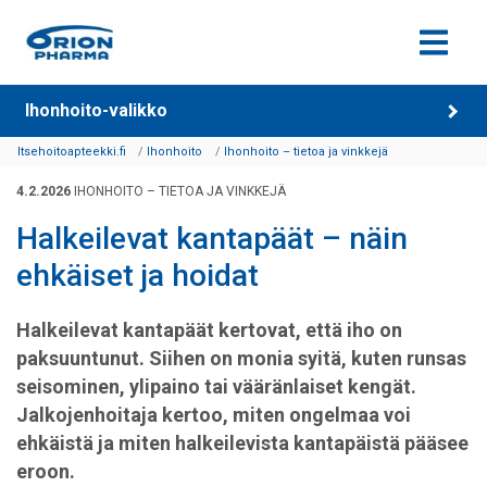
Siirry sisältöön
Ihonhoito-valikko
Itsehoitoapteekki.fi
Ihonhoito
Ihonhoito – tietoa ja vinkkejä
4.2.2026
IHONHOITO – TIETOA JA VINKKEJÄ
Halkeilevat kantapäät – näin
ehkäiset ja hoidat
Halkeilevat kantapäät kertovat, että iho on
paksuuntunut. Siihen on monia syitä, kuten runsas
seisominen, ylipaino tai vääränlaiset kengät.
Jalkojenhoitaja kertoo, miten ongelmaa voi
ehkäistä ja miten halkeilevista kantapäistä pääsee
eroon.