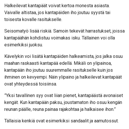
Halkeilevat kantapäät voivat kertoa monesta asiasta.
Vaivalle altistaa, jos kantapäiden iho joutuu syystä tai
toisesta kovalle rasitukselle.
Seisomatyö lisää riskiä. Samoin tekevät harrastukset, joissa
kantapäähän kohdistuu voimakas isku. Tällainen voi olla
esimerkiksi juoksu.
Kävelykin voi lisätä kantapäiden halkeamista, jos jalka osuu
maahan raskaasti kantapää edellä. Mikäli on ylipainoa,
kantapään iho joutuu suuremmalle rasitukselle kuin jos
ihminen on kevyempi. Näin ylipaino ja halkeilevat kantapäät
ovat yhteydessä toisiinsa.
”Yksi tavallinen syy ovat liian pienet, kantapäästä avonaiset
kengät. Kun kantapään paksu, joustamaton iho osuu kengän
reunan päälle, reuna painaa rajakohtaa ja halkaisee ihon.”
Tällaisia kenkiä ovat esimerkiksi sandaalit ja aamutossut.