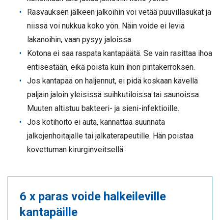
Rasvauksen jälkeen jalkoihin voi vetää puuvillasukat ja
niissä voi nukkua koko yön. Näin voide ei leviä
lakanoihin, vaan pysyy jaloissa.
Kotona ei saa raspata kantapäätä. Se vain rasittaa ihoa
entisestään, eikä poista kuin ihon pintakerroksen.
Jos kantapää on haljennut, ei pidä koskaan kävellä
paljain jaloin yleisissä suihkutiloissa tai saunoissa.
Muuten altistuu bakteeri- ja sieni-infektioille.
Jos kotihoito ei auta, kannattaa suunnata
jalkojenhoitajalle tai jalkaterapeutille. Hän poistaa
kovettuman kirurginveitsellä.
6 x paras voide halkeileville
kantapäille