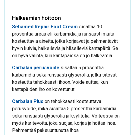
Halkeamien hoitoon
Sebamed Repair Foot Cream
sisältää 10
prosenttia ureaa eli karbamidia ja runsaasti muita
kosteuttavia aineita, jotka korjaavat ja pehmentävät
hyvin kuivia, halkeilevia ja hilseileviä kantapäitä. Se
on hyvä valinta, kun kantapäissä on jo halkeamia.
Carbalan perusvoide
sisältää 5 prosenttia
karbamidia sekä runsaasti glyserolia, jotka sitovat
kosteutta tehokkaasti ihoon. Voide auttaa, kun
kantapäiden iho on kovettunut.
Carbalan Plus
on tehokkaasti kosteuttava
perusvoide, mikä sisältää 5 prosenttia karbamidia
sekä runsaasti glyserolia ja ksylitolia. Voiteessa on
myös karitevoita, joka suojaa, korjaa ja hoitaa ihoa.
Pehmentää paksuuntunutta ihoa.