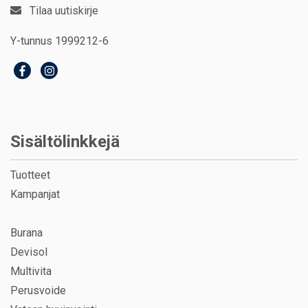
Tilaa uutiskirje
Y-tunnus 1999212-6
Sisältölinkkejä
Tuotteet
Kampanjat
Burana
Devisol
Multivita
Perusvoide