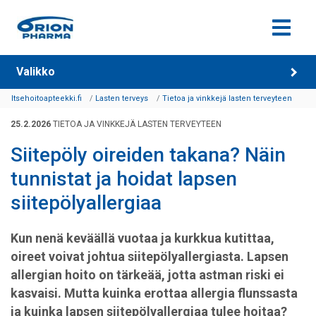
Siirry sisältöön
Valikko
Itsehoitoapteekki.fi
Lasten terveys
Tietoa ja vinkkejä lasten terveyteen
25.2.2026
TIETOA JA VINKKEJÄ LASTEN TERVEYTEEN
Siitepöly oireiden takana? Näin
tunnistat ja hoidat lapsen
siitepölyallergiaa
Kun nenä keväällä vuotaa ja kurkkua kutittaa,
oireet voivat johtua siitepölyallergiasta. Lapsen
allergian hoito on tärkeää, jotta astman riski ei
kasvaisi. Mutta kuinka erottaa allergia flunssasta
ja kuinka lapsen siitepölyallergiaa tulee hoitaa?