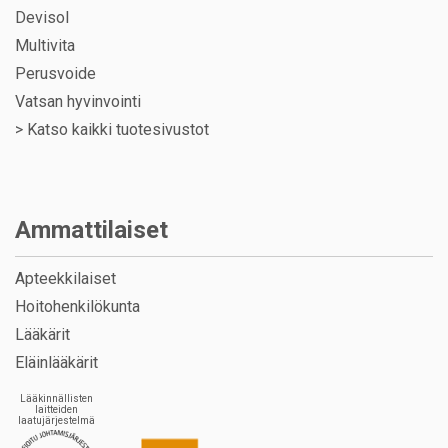
Devisol
Multivita
Perusvoide
Vatsan hyvinvointi
>
Katso kaikki tuotesivustot
Ammattilaiset
Apteekkilaiset
Hoitohenkilökunta
Lääkärit
Eläinlääkärit
Lääkinnällisten
laitteiden
laatujärjestelmä