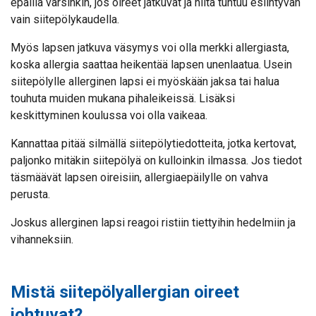
epäillä varsinkin, jos oireet jatkuvat ja niitä tuntuu esiintyvän
vain siitepölykaudella.
Myös lapsen jatkuva väsymys voi olla merkki allergiasta,
koska allergia saattaa heikentää lapsen unenlaatua. Usein
siitepölylle allerginen lapsi ei myöskään jaksa tai halua
touhuta muiden mukana pihaleikeissä. Lisäksi
keskittyminen koulussa voi olla vaikeaa.
Kannattaa pitää silmällä siitepölytiedotteita, jotka kertovat,
paljonko mitäkin siitepölyä on kulloinkin ilmassa. Jos tiedot
täsmäävät lapsen oireisiin, allergiaepäilylle on vahva
perusta.
Joskus allerginen lapsi reagoi ristiin tiettyihin hedelmiin ja
vihanneksiin.
Mistä siitepölyallergian oireet
johtuvat?