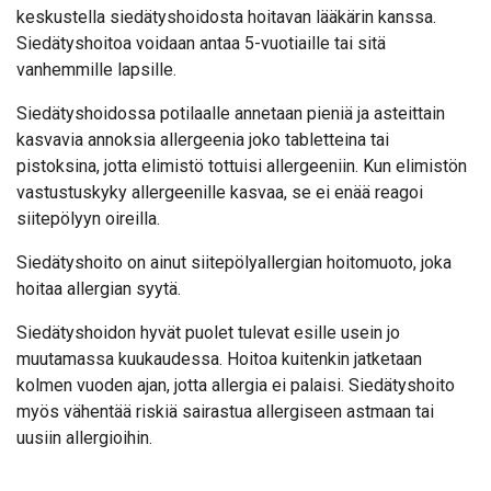
keskustella siedätyshoidosta hoitavan lääkärin kanssa.
Siedätyshoitoa voidaan antaa 5-vuotiaille tai sitä
vanhemmille lapsille.
Siedätyshoidossa potilaalle annetaan pieniä ja asteittain
kasvavia annoksia allergeenia joko tabletteina tai
pistoksina, jotta elimistö tottuisi allergeeniin. Kun elimistön
vastustuskyky allergeenille kasvaa, se ei enää reagoi
siitepölyyn oireilla.
Siedätyshoito on ainut siitepölyallergian hoitomuoto, joka
hoitaa allergian syytä.
Siedätyshoidon hyvät puolet tulevat esille usein jo
muutamassa kuukaudessa. Hoitoa kuitenkin jatketaan
kolmen vuoden ajan, jotta allergia ei palaisi. Siedätyshoito
myös vähentää riskiä sairastua allergiseen astmaan tai
uusiin allergioihin.