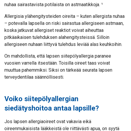
nuhaa sairastavista potilaista on astmaatikkoja. ¹
Allergisia ylähengitysteiden oireita – kuten allergista nuhaa
– potevalla lapsella on riski sairastua allergiseen astmaan,
koska jatkuvat allergiset reaktiot voivat aiheuttaa
pitkäaikaisen tulehduksen alahengitysteissä. Silloin
allergiseen nuhaan liittyvä tulehdus leviää alas keuhkoihin.
On mahdollista, että lapsen siitepölyallergia paranee
vuosien varrella itsestään. Toisilla oireet taas voivat
muuttua pahemmiksi. Siksi on tärkeää seurata lapsen
terveydentilaa säännöllisesti.
Voiko siitepölyallergian
siedätyshoitoa antaa lapsille?
Jos lapsen allergiaoireet ovat vakavia eikä
oireenmukaisista lääkkeistä ole riittävästi apua, on syytä