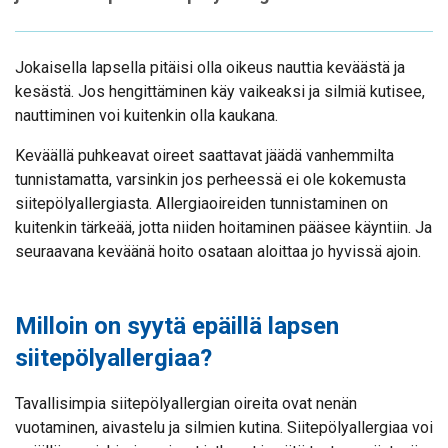
Jokaisella lapsella pitäisi olla oikeus nauttia keväästä ja
kesästä. Jos hengittäminen käy vaikeaksi ja silmiä kutisee,
nauttiminen voi kuitenkin olla kaukana.
Keväällä puhkeavat oireet saattavat jäädä vanhemmilta
tunnistamatta, varsinkin jos perheessä ei ole kokemusta
siitepölyallergiasta. Allergiaoireiden tunnistaminen on
kuitenkin tärkeää, jotta niiden hoitaminen pääsee käyntiin. Ja
seuraavana keväänä hoito osataan aloittaa jo hyvissä ajoin.
Milloin on syytä epäillä lapsen
siitepölyallergiaa?
Tavallisimpia siitepölyallergian oireita ovat nenän
vuotaminen, aivastelu ja silmien kutina. Siitepölyallergiaa voi