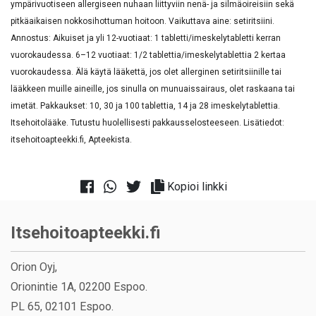
ympärivuotiseen allergiseen nuhaan liittyviin nenä- ja silmäoireisiin sekä
pitkäaikaisen nokkosihottuman hoitoon. Vaikuttava aine: setiritsiini.
Annostus: Aikuiset ja yli 12-vuotiaat: 1 tabletti/imeskelytabletti kerran
vuorokaudessa. 6–12 vuotiaat: 1/2 tablettia/imeskelytablettia 2 kertaa
vuorokaudessa. Älä käytä lääkettä, jos olet allerginen setiritsiinille tai
lääkkeen muille aineille, jos sinulla on munuaissairaus, olet raskaana tai
imetät. Pakkaukset: 10, 30 ja 100 tablettia, 14 ja 28 imeskelytablettia.
Itsehoitolääke. Tutustu huolellisesti pakkausselosteeseen. Lisätiedot:
itsehoitoapteekki.fi, Apteekista.
Kopioi linkki
Itsehoitoapteekki.fi
Orion Oyj,
Orionintie 1A, 02200 Espoo.
PL 65, 02101 Espoo.