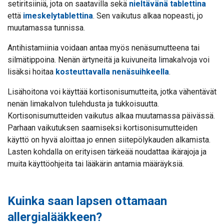
setiritsiiniä, jota on saatavilla sekä
nieltävänä tablettina
että
imeskelytablettina
. Sen vaikutus alkaa nopeasti, jo
muutamassa tunnissa.
Antihistamiinia voidaan antaa myös nenäsumutteena tai
silmätippoina. Nenän ärtyneitä ja kuivuneita limakalvoja voi
lisäksi hoitaa
kosteuttavalla nenäsuihkeella
.
Lisähoitona voi käyttää kortisonisumutteita, jotka vähentävät
nenän limakalvon tulehdusta ja tukkoisuutta.
Kortisonisumutteiden vaikutus alkaa muutamassa päivässä.
Parhaan vaikutuksen saamiseksi kortisonisumutteiden
käyttö on hyvä aloittaa jo ennen siitepölykauden alkamista.
Lasten kohdalla on erityisen tärkeää noudattaa ikärajoja ja
muita käyttöohjeita tai lääkärin antamia määräyksiä.
Kuinka saan lapsen ottamaan
allergialääkkeen?