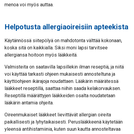
menoa voi myös auttaa.
Helpotusta allergiaoireisiin apteekista
Käytännössä siitepölyä on mahdotonta välttää kokonaan,
koska sitä on kaikkialla. Siksi moni lapsi tarvitsee
allergiansa hoitoon myös lääkkeitä.
Valmisteita on saatavilla lapsillekin ilman reseptiä, ja niitä
voi käyttää tarkasti ohjeen mukaisesti annosteltuna ja
käyttöohjeen ikärajoja noudattaen. Lääkärin määrätessä
lääkkeet reseptillä, saattaa niihin saada kelakorvauksen.
Reseptillä määrättyjen lääkkeiden osalta noudatetaan
lääkärin antamia ohjeita.
Oireenmukaiset lääkkeet lievittävät allergian oireita
paikallisesti ja lyhytaikaisesti. Peruslääkkeenä käytetään
yleensä antihistamiinia, kuten suun kautta annosteltavaa