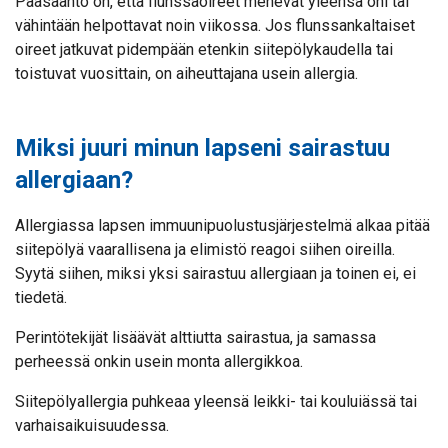
Pääsääntö on, että flunssaoireet menevät yleensä ohi tai
vähintään helpottavat noin viikossa. Jos flunssankaltaiset
oireet jatkuvat pidempään etenkin siitepölykaudella tai
toistuvat vuosittain, on aiheuttajana usein allergia.
Miksi juuri minun lapseni sairastuu
allergiaan?
Allergiassa lapsen immuunipuolustusjärjestelmä alkaa pitää
siitepölyä vaarallisena ja elimistö reagoi siihen oireilla.
Syytä siihen, miksi yksi sairastuu allergiaan ja toinen ei, ei
tiedetä.
Perintötekijät lisäävät alttiutta sairastua, ja samassa
perheessä onkin usein monta allergikkoa.
Siitepölyallergia puhkeaa yleensä leikki- tai kouluiässä tai
varhaisaikuisuudessa.