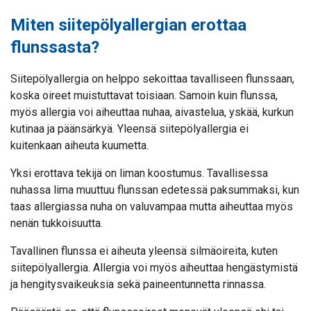
Miten siitepölyallergian erottaa
flunssasta?
Siitepölyallergia on helppo sekoittaa tavalliseen flunssaan,
koska oireet muistuttavat toisiaan. Samoin kuin flunssa,
myös allergia voi aiheuttaa nuhaa, aivastelua, yskää, kurkun
kutinaa ja päänsärkyä. Yleensä siitepölyallergia ei
kuitenkaan aiheuta kuumetta.
Yksi erottava tekijä on liman koostumus. Tavallisessa
nuhassa lima muuttuu flunssan edetessä paksummaksi, kun
taas allergiassa nuha on valuvampaa mutta aiheuttaa myös
nenän tukkoisuutta.
Tavallinen flunssa ei aiheuta yleensä silmäoireita, kuten
siitepölyallergia. Allergia voi myös aiheuttaa hengästymistä
ja hengitysvaikeuksia sekä paineentunnetta rinnassa.