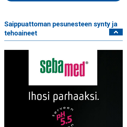
Saippuattoman pesunesteen synty ja
tehoaineet