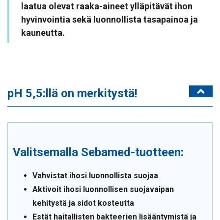
laatua olevat raaka-aineet ylläpitävät ihon
hyvinvointia sekä luonnollista tasapainoa ja
kauneutta.
pH 5,5:llä on merkitystä!
Valitsemalla Sebamed-tuotteen:
Vahvistat ihosi luonnollista suojaa
Aktivoit ihosi luonnollisen suojavaipan
kehitystä ja sidot kosteutta
Estät haitallisten bakteerien lisääntymistä ja