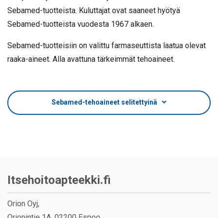
Sebamed-tuotteista. Kuluttajat ovat saaneet hyötyä
Sebamed-tuotteista vuodesta 1967 alkaen.
Sebamed-tuotteisiin on valittu
farmaseuttista laatua olevat
raaka-aineet. Alla avattuna tärkeimmät tehoaineet.
Sebamed-tehoaineet selitettyinä
Itsehoitoapteekki.fi
Orion Oyj,
Orionintie 1A, 02200 Espoo.