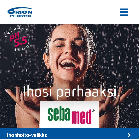
Siirry sisältöön
Ihonhoito-valikko