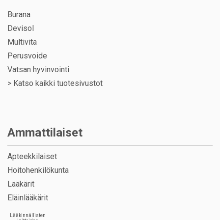
Burana
Devisol
Multivita
Perusvoide
Vatsan hyvinvointi
>
Katso kaikki tuotesivustot
Ammattilaiset
Apteekkilaiset
Hoitohenkilökunta
Lääkärit
Eläinlääkärit
Lääkinnällisten