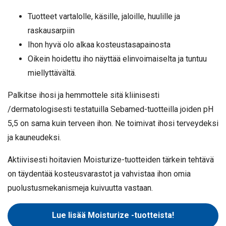
Tuotteet vartalolle, käsille, jaloille, huulille ja
raskausarpiin
Ihon hyvä olo alkaa kosteustasapainosta
Oikein hoidettu iho näyttää elinvoimaiselta ja tuntuu
miellyttävältä.
Palkitse ihosi ja hemmottele sitä kliinisesti
/dermatologisesti testatuilla Sebamed-tuotteilla joiden pH
5,5 on sama kuin terveen ihon. Ne toimivat ihosi terveydeksi
ja kauneudeksi.
Aktiivisesti hoitavien Moisturize-tuotteiden tärkein tehtävä
on täydentää kosteusvarastot ja vahvistaa ihon omia
puolustusmekanismeja kuivuutta vastaan.
Lue lisää Moisturize -tuotteista!