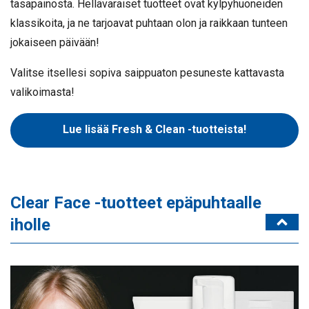
tasapainosta. Hellävaraiset tuotteet ovat kylpyhuoneiden
klassikoita, ja ne tarjoavat puhtaan olon ja raikkaan tunteen
jokaiseen päivään!
Valitse itsellesi sopiva saippuaton pesuneste kattavasta
valikoimasta!
Lue lisää Fresh & Clean -tuotteista!
Clear Face -tuotteet epäpuhtaalle
iholle