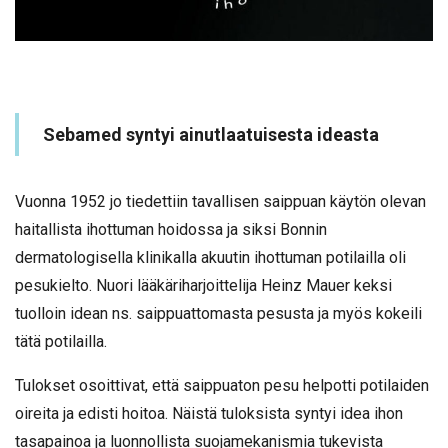
Sebamed syntyi ainutlaatuisesta ideasta
Vuonna 1952 jo tiedettiin tavallisen saippuan käytön olevan
haitallista ihottuman hoidossa ja siksi Bonnin
dermatologisella klinikalla akuutin ihottuman potilailla oli
pesukielto. Nuori lääkäriharjoittelija Heinz Mauer keksi
tuolloin idean ns. saippuattomasta pesusta ja myös kokeili
tätä potilailla.
Tulokset osoittivat, että saippuaton pesu helpotti potilaiden
oireita ja edisti hoitoa. Näistä tuloksista syntyi idea ihon
tasapainoa ja luonnollista suojamekanismia tukevista