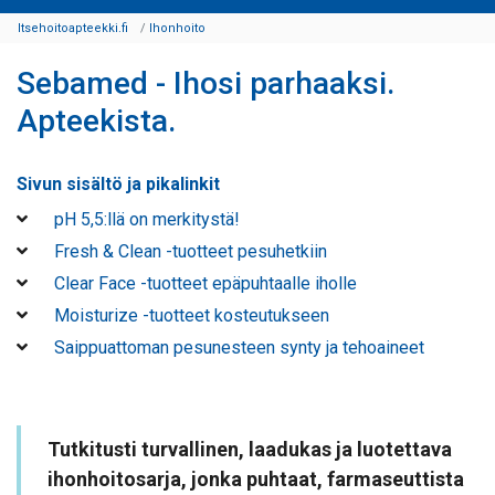
Itsehoitoapteekki.fi
Ihonhoito
Sebamed - Ihosi parhaaksi.
Apteekista.
Sivun sisältö ja pikalinkit
pH 5,5:llä on merkitystä!
Fresh & Clean -tuotteet pesuhetkiin
Clear Face -tuotteet epäpuhtaalle iholle
Moisturize -tuotteet kosteutukseen
Saippuattoman pesunesteen synty ja tehoaineet
Tutkitusti turvallinen, laadukas ja luotettava
ihonhoitosarja, jonka puhtaat, farmaseuttista